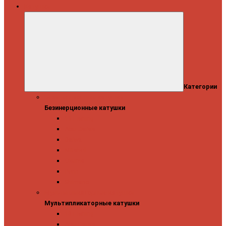
Катушки
Категории
Безинерционные катушки
Безинерционные катушки
13 Fishing
Abu Garcia
Daiwa
Mitchell
Okuma
Penn
Shimano
Мультипликаторные катушки
Мультипликаторные катушки
13 Fishing
Abu Garcia