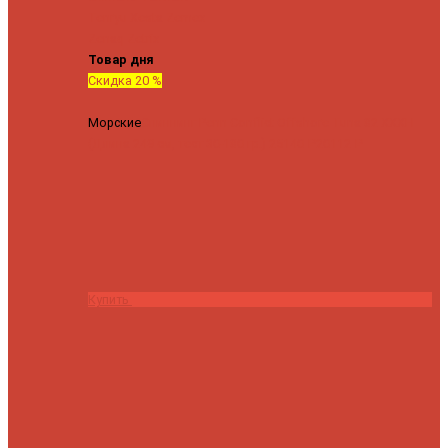
Tenryu
Xesta
Zemex
Zenaq
Zetrix
Товар дня
Скидка 20 %
Морские
Спиннинг Penn Conflict Offshore Tuna 82 XXXH
(Длина 249 см, тест 30-180 гр.)
25140 ₽
20112 ₽
Купить