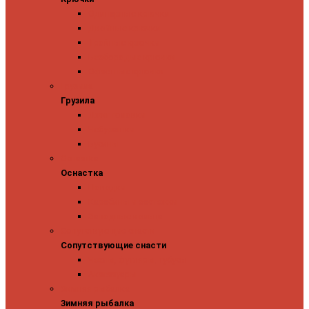
Одинарные крючки
Двойные крючки
Тройные крючки
Безбородые крючки
Офсетные крючки
Грузила
Грузила
Джиг головки
Чебурашки
Бусины
Оснастка
Оснастка
Поводки
Карабины и застежки
Заводные кольца
Сопутствующие снасти
Сопутствующие снасти
Чехлы, футляры, тубусы
Аксессуары
Зимняя рыбалка
Зимняя рыбалка