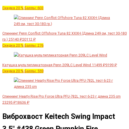
Скидка 20 %
Баллы: 603
Спиннинг Penn Conflict Offshore Tuna 82 XXXH (Длина 249 см, тест 30-180
гр.)
25140 ₽
20112 ₽
Скидка 20 %
Баллы: 276
Катушка мультипликаторная Penn 209LC Level Wind
11499 ₽
9199 ₽
Скидка 20 %
Баллы: 559
Спиннинг Hearty Rise Pro Force Ultra PFU-782L тест 6-23 г длина 235 cm
23295 ₽
18636 ₽
Виброхвост Keitech Swing Impact
3.5" #438 Green Pumpkin Fire