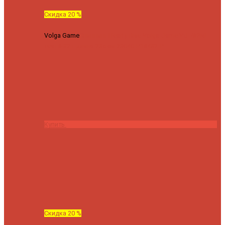
Скидка 20 %
Volga Game
Спиннинг Hearty Rise Volga Game VG-782ML
тест 8-32 г длина 235 см
23040 ₽
18432 ₽
Купить
Скидка 20 %