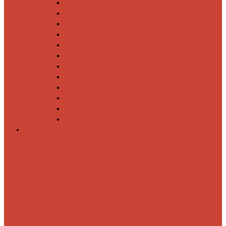
Спиннинги
Катушки
Резина
Блесны
Воблеры
Крючки
Груза, головки, застежки
Флюорокарбон
Шнуры
Коробки
Сумки
Ящики
Спиннинги
Спиннинговые
удилища
Кастинговые
удилища
Для
путешествий
Телескопические
Морские
Быстрые
Бюджетные
Для
джига
Для