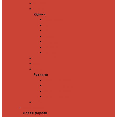
Ледобуры
Удочки
Удочки
Team Dubna
Jig It
Zetrix
На окуня
На судака
На форель
На щуку
Катушки для блеснения
Вибы
Ратлины
Ратлины
Ратлины на окуня
Ратлины на судака
Ратлины на форель
Ратлины на щуку
Леска
Ловля форели
Ловля форели