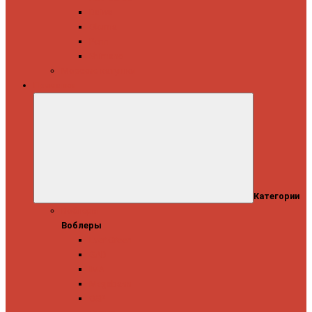
Daiwa
Okuma
Penn
Shimano
Морские катушки
Приманки
Категории
Воблеры
Воблеры
Ever Green
GAD
IMA
Megabass
OSP