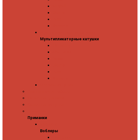
Mitchell
Okuma
Penn
Shimano
Мультипликаторные катушки
Мультипликаторные катушки
13 Fishing
Abu Garcia
Daiwa
Okuma
Penn
Shimano
Морские катушки
Спиннинговые наборы
Фидерные удилища
Фидерные катушки
Приманки
Приманки
Воблеры
Воблеры
Ever Green