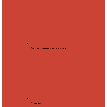
GAD
IMA
Megabass
OSP
Owner
Panacea
Pontoon 21
Zipbaits
Силиконовые приманки
Силиконовые приманки
GAD
Ever Green
Jara Baits
Jig It
Issei
Keitech
OSP
Owner
Pontoon 21
Блесны
Блесны