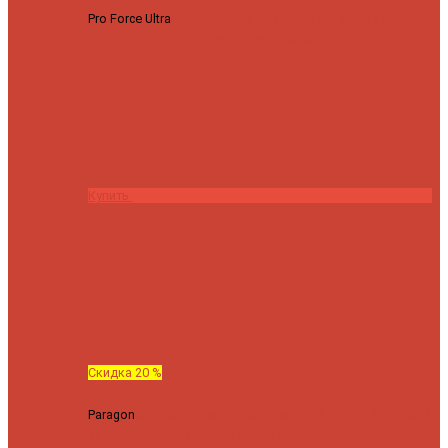
Pro Force Ultra
Спиннинг Hearty Rise Pro Force Ultra PFU-782L
тест 6-23 г длина 235 cm
23295 ₽
18636 ₽
Купить
Скидка 20 %
Paragon
Спиннинг Hearty Rise Paragon PA-802MH (Длина 244
см, тест 10-42 гр.)
24060 ₽
19248 ₽