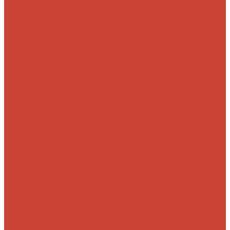
Морские
Быстрые
Бюджетные
Для
джига
Для
микроджига
Для
мормышинга
Для
твичинга
Для
троллинга
Для
форели
Лайт
На судака
Ультралайт
13
Fishing
Abu Garcia
CF (Crazy Fish)
Daiwa
DUO
International
Спиннинги GAD
Gator
Hearty Rise
Jackson
Jig It
Major Craft
Metsui
Norstream
Okuma
Palms
Penn
Pontoon 21
Shimano
Tailwalk