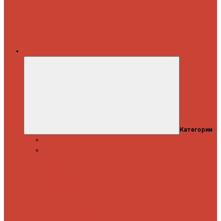
Каталог
Категории
Распродажа
Спиннинги
Спиннинговые
удилища
Кастинговые
удилища
Для
путешествий
Телескопические