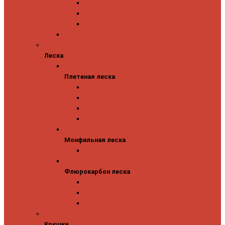
Abu Garcia
Antem
Forest
Поролоновые рыбки
Леска
Леска
Плетеная леска
Плетеная леска
Major Craft
Sufix
Sunline
Tokuryo
Монфильная леска
Монфильная леска
Sunline
Флюрокарбон леска
Флюрокарбон леска
Sufix
Sunline
Tokuryo
Крючки
Крючки