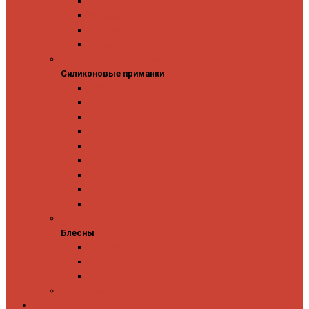
Owner
Panacea
Pontoon 21
Zipbaits
Силиконовые приманки
Силиконовые приманки
GAD
Ever Green
Jara Baits
Jig It
Issei
Keitech
OSP
Owner
Pontoon 21
Блесны
Блесны
Abu Garcia
Antem
Forest
Поролоновые рыбки
Скидки