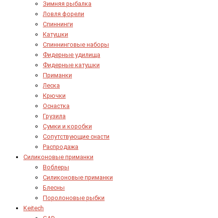
Зимняя рыбалка
Ловля форели
Спиннинги
Катушки
Спиннинговые наборы
Фидерные удилища
Фидерные катушки
Приманки
Леска
Крючки
Оснастка
Грузила
Сумки и коробки
Сопутствующие снасти
Распродажа
Силиконовые приманки
Воблеры
Силиконовые приманки
Блесны
Поролоновые рыбки
Keitech