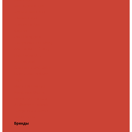
микроджига
Для
мормышинга
Для
твичинга
Для
троллинга
Для
форели
Лайт
На судака
Ультралайт
13 Fishing
Abu Garcia
CF (Crazy
Fish)
Daiwa
DUO
International
Спиннинги GAD
Gator
Hearty Rise
Jackson
Jig It
Major Craft
Metsui
Norstream
Okuma
Palms
Penn
Pontoon
21
Shimano
Tailwalk
Tenryu
Xesta
Zemex
Zenaq
Zetrix
Бренды