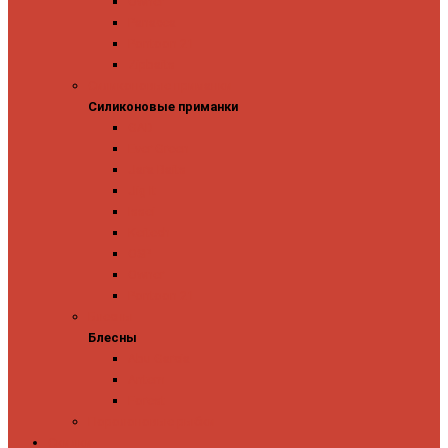
Owner
Panacea
Pontoon 21
Zipbaits
Силиконовые приманки
Силиконовые приманки
GAD
Ever Green
Jara Baits
Jig It
Issei
Keitech
OSP
Owner
Pontoon 21
Блесны
Блесны
Abu Garcia
Antem
Forest
Поролоновые рыбки
Скидки