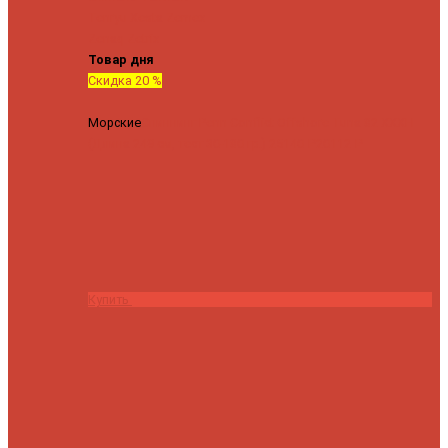
Tenryu
Xesta
Zemex
Zenaq
Zetrix
Товар дня
Скидка 20 %
Морские
Спиннинг Penn Conflict Offshore Tuna 82 XXXH
(Длина 249 см, тест 30-180 гр.)
25140 ₽
20112 ₽
Купить