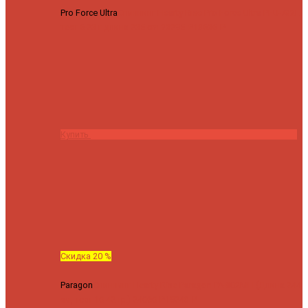
Pro Force Ultra
Спиннинг Hearty Rise Pro Force Ultra PFU-782L
тест 6-23 г длина 235 cm
23295 ₽
18636 ₽
Купить
Скидка 20 %
Paragon
Спиннинг Hearty Rise Paragon PA-802MH (Длина 244
см, тест 10-42 гр.)
24060 ₽
19248 ₽