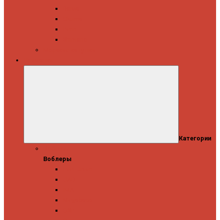
Daiwa
Okuma
Penn
Shimano
Морские катушки
Приманки
Категории
Воблеры
Воблеры
Ever Green
GAD
IMA
Megabass
OSP