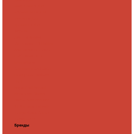
микроджига
Для
мормышинга
Для
твичинга
Для
троллинга
Для
форели
Лайт
На судака
Ультралайт
13 Fishing
Abu Garcia
CF (Crazy
Fish)
Daiwa
DUO
International
Спиннинги GAD
Gator
Hearty Rise
Jackson
Jig It
Major Craft
Metsui
Norstream
Okuma
Palms
Penn
Pontoon
21
Shimano
Tailwalk
Tenryu
Xesta
Zemex
Zenaq
Zetrix
Бренды