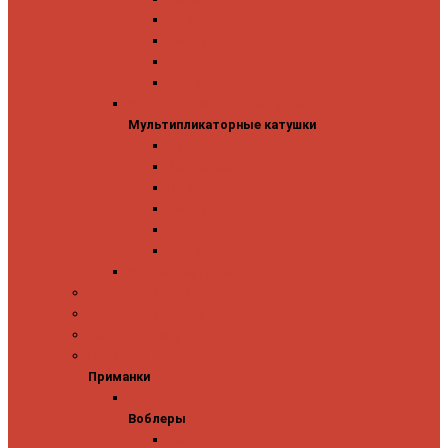
Mitchell
Okuma
Penn
Shimano
Мультипликаторные катушки
Мультипликаторные катушки
13 Fishing
Abu Garcia
Daiwa
Okuma
Penn
Shimano
Морские катушки
Спиннинговые наборы
Фидерные удилища
Фидерные катушки
Приманки
Приманки
Воблеры
Воблеры
Ever Green