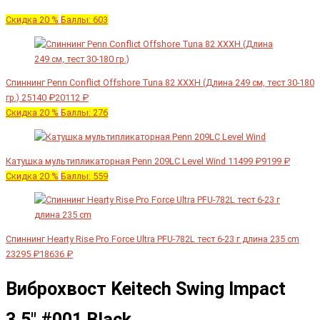
Скидка 20 %
Баллы: 603
Спиннинг Penn Conflict Offshore Tuna 82 XXXH (Длина 249 см, тест 30-180
гр.)
25140 ₽
20112 ₽
Скидка 20 %
Баллы: 276
Катушка мультипликаторная Penn 209LC Level Wind
11499 ₽
9199 ₽
Скидка 20 %
Баллы: 559
Спиннинг Hearty Rise Pro Force Ultra PFU-782L тест 6-23 г длина 235 cm
23295 ₽
18636 ₽
Виброхвост Keitech Swing Impact
3.5" #001 Black