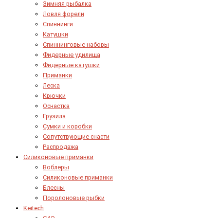
Зимняя рыбалка
Ловля форели
Спиннинги
Катушки
Спиннинговые наборы
Фидерные удилища
Фидерные катушки
Приманки
Леска
Крючки
Оснастка
Грузила
Сумки и коробки
Сопутствующие снасти
Распродажа
Силиконовые приманки
Воблеры
Силиконовые приманки
Блесны
Поролоновые рыбки
Keitech