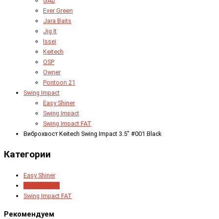
GAD
Ever Green
Jara Baits
Jig It
Issei
Keitech
OSP
Owner
Pontoon 21
Swing Impact
Easy Shiner
Swing Impact
Swing Impact FAT
Виброхвост Keitech Swing Impact 3.5" #001 Black
Категории
Easy Shiner
Swing Impact
Swing Impact FAT
Рекомендуем