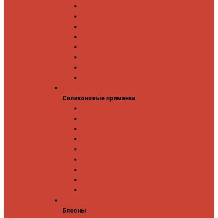
GAD
IMA
Megabass
OSP
Owner
Panacea
Pontoon 21
Zipbaits
Силиконовые приманки
Силиконовые приманки
GAD
Ever Green
Jara Baits
Jig It
Issei
Keitech
OSP
Owner
Pontoon 21
Блесны
Блесны