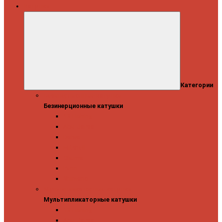
Катушки
Категории
Безинерционные катушки
Безинерционные катушки
13 Fishing
Abu Garcia
Daiwa
Mitchell
Okuma
Penn
Shimano
Мультипликаторные катушки
Мультипликаторные катушки
13 Fishing
Abu Garcia