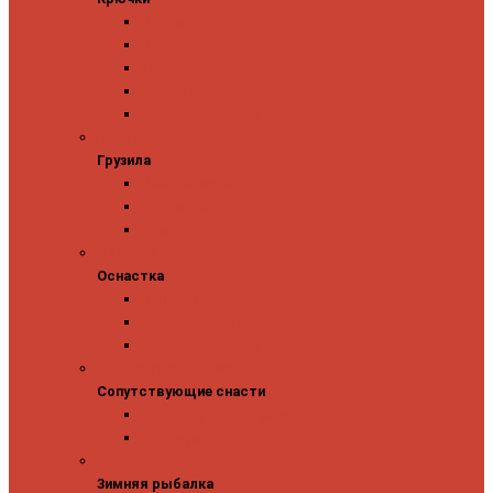
Одинарные крючки
Двойные крючки
Тройные крючки
Безбородые крючки
Офсетные крючки
Грузила
Грузила
Джиг головки
Чебурашки
Бусины
Оснастка
Оснастка
Поводки
Карабины и застежки
Заводные кольца
Сопутствующие снасти
Сопутствующие снасти
Чехлы, футляры, тубусы
Аксессуары
Зимняя рыбалка
Зимняя рыбалка