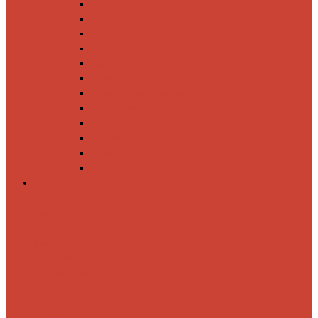
Спиннинги
Катушки
Резина
Блесны
Воблеры
Крючки
Груза, головки, застежки
Флюорокарбон
Шнуры
Коробки
Сумки
Ящики
Спиннинги
Спиннинговые
удилища
Кастинговые
удилища
Для
путешествий
Телескопические
Морские
Быстрые
Бюджетные
Для
джига
Для