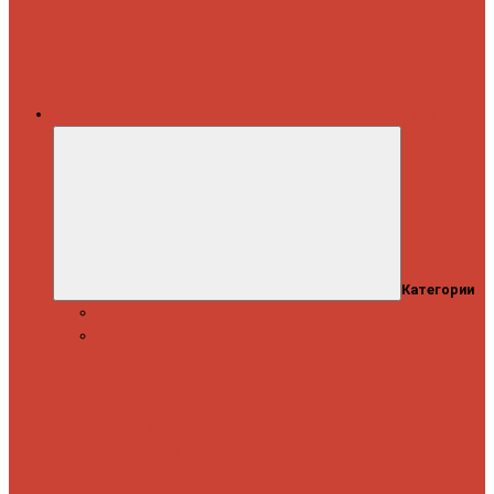
Каталог
Категории
Распродажа
Спиннинги
Спиннинговые
удилища
Кастинговые
удилища
Для
путешествий
Телескопические