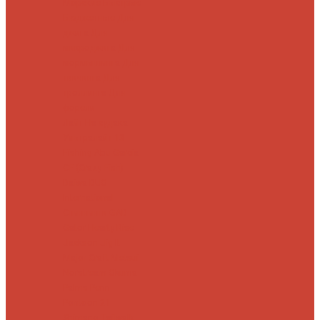
Морские
Быстрые
Бюджетные
Для
джига
Для
микроджига
Для
мормышинга
Для
твичинга
Для
троллинга
Для
форели
Лайт
На судака
Ультралайт
13
Fishing
Abu Garcia
CF (Crazy Fish)
Daiwa
DUO
International
Спиннинги GAD
Gator
Hearty Rise
Jackson
Jig It
Major Craft
Metsui
Norstream
Okuma
Palms
Penn
Pontoon 21
Shimano
Tailwalk