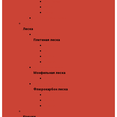
Abu Garcia
Antem
Forest
Поролоновые рыбки
Леска
Леска
Плетеная леска
Плетеная леска
Major Craft
Sufix
Sunline
Tokuryo
Монфильная леска
Монфильная леска
Sunline
Флюрокарбон леска
Флюрокарбон леска
Sufix
Sunline
Tokuryo
Крючки
Крючки