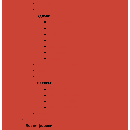
Ледобуры
Удочки
Удочки
Team Dubna
Jig It
Zetrix
На окуня
На судака
На форель
На щуку
Катушки для блеснения
Вибы
Ратлины
Ратлины
Ратлины на окуня
Ратлины на судака
Ратлины на форель
Ратлины на щуку
Леска
Ловля форели
Ловля форели