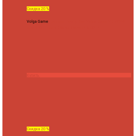
Скидка 20 %
Volga Game
Спиннинг Hearty Rise Volga Game VG-782ML
тест 8-32 г длина 235 см
23040 ₽
18432 ₽
Купить
Скидка 20 %