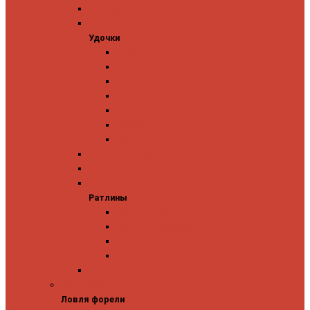
Ледобуры
Удочки
Удочки
Team Dubna
Jig It
Zetrix
На окуня
На судака
На форель
На щуку
Катушки для блеснения
Вибы
Ратлины
Ратлины
Ратлины на окуня
Ратлины на судака
Ратлины на форель
Ратлины на щуку
Леска
Ловля форели
Ловля форели