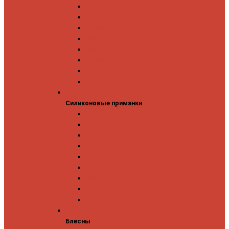
GAD
IMA
Megabass
OSP
Owner
Panacea
Pontoon 21
Zipbaits
Силиконовые приманки
Силиконовые приманки
GAD
Ever Green
Jara Baits
Jig It
Issei
Keitech
OSP
Owner
Pontoon 21
Блесны
Блесны