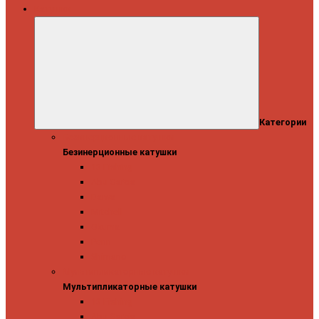
Катушки
Категории
Безинерционные катушки
Безинерционные катушки
13 Fishing
Abu Garcia
Daiwa
Mitchell
Okuma
Penn
Shimano
Мультипликаторные катушки
Мультипликаторные катушки
13 Fishing
Abu Garcia