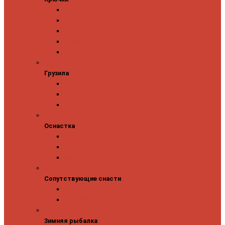
Одинарные крючки
Двойные крючки
Тройные крючки
Безбородые крючки
Офсетные крючки
Грузила
Грузила
Джиг головки
Чебурашки
Бусины
Оснастка
Оснастка
Поводки
Карабины и застежки
Заводные кольца
Сопутствующие снасти
Сопутствующие снасти
Чехлы, футляры, тубусы
Аксессуары
Зимняя рыбалка
Зимняя рыбалка