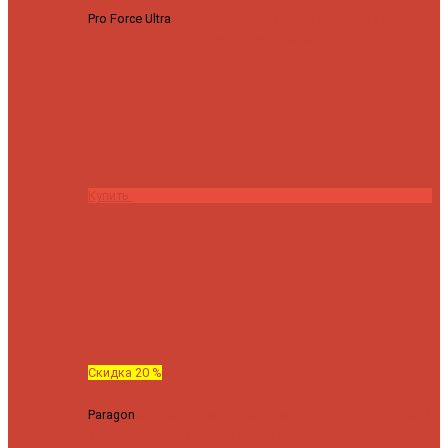
Pro Force Ultra
Спиннинг Hearty Rise Pro Force Ultra PFU-782L
тест 6-23 г длина 235 cm
23295 ₽
18636 ₽
Купить
Скидка 20 %
Paragon
Спиннинг Hearty Rise Paragon PA-802MH (Длина 244
см, тест 10-42 гр.)
24060 ₽
19248 ₽