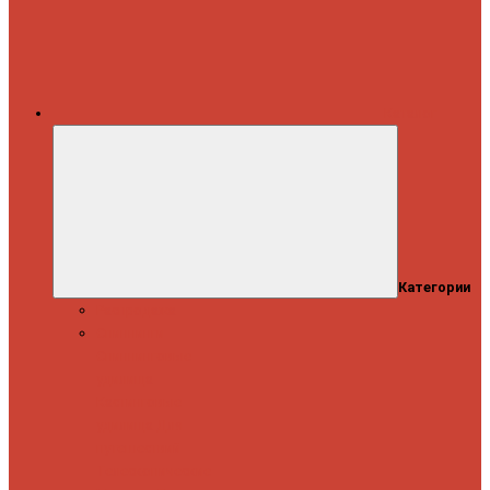
Каталог
Категории
Распродажа
Спиннинги
Спиннинговые
удилища
Кастинговые
удилища
Для
путешествий
Телескопические