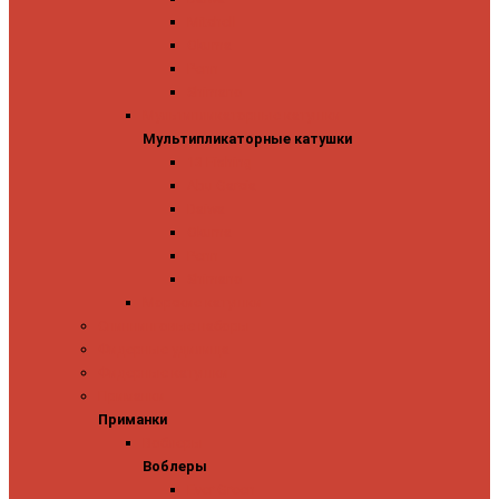
Mitchell
Okuma
Penn
Shimano
Мультипликаторные катушки
Мультипликаторные катушки
13 Fishing
Abu Garcia
Daiwa
Okuma
Penn
Shimano
Морские катушки
Спиннинговые наборы
Фидерные удилища
Фидерные катушки
Приманки
Приманки
Воблеры
Воблеры
Ever Green