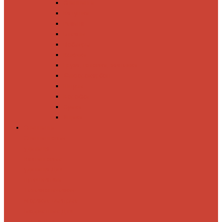
Спиннинги
Катушки
Резина
Блесны
Воблеры
Крючки
Груза, головки, застежки
Флюорокарбон
Шнуры
Коробки
Сумки
Ящики
Спиннинги
Спиннинговые
удилища
Кастинговые
удилища
Для
путешествий
Телескопические
Морские
Быстрые
Бюджетные
Для
джига
Для