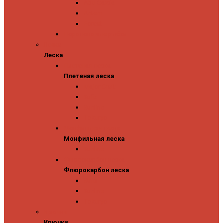
Abu Garcia
Antem
Forest
Поролоновые рыбки
Леска
Леска
Плетеная леска
Плетеная леска
Major Craft
Sufix
Sunline
Tokuryo
Монфильная леска
Монфильная леска
Sunline
Флюрокарбон леска
Флюрокарбон леска
Sufix
Sunline
Tokuryo
Крючки
Крючки