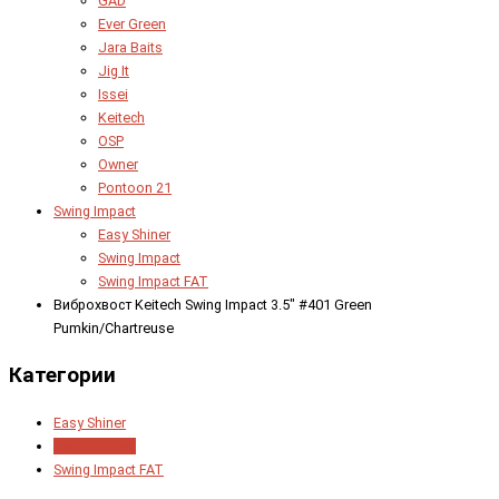
GAD
Ever Green
Jara Baits
Jig It
Issei
Keitech
OSP
Owner
Pontoon 21
Swing Impact
Easy Shiner
Swing Impact
Swing Impact FAT
Виброхвост Keitech Swing Impact 3.5" #401 Green
Pumkin/Chartreuse
Категории
Easy Shiner
Swing Impact
Swing Impact FAT