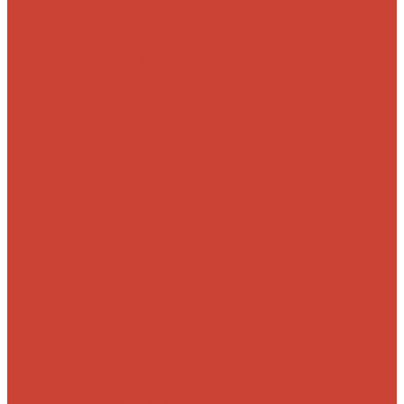
Морские
Быстрые
Бюджетные
Для
джига
Для
микроджига
Для
мормышинга
Для
твичинга
Для
троллинга
Для
форели
Лайт
На судака
Ультралайт
13
Fishing
Abu Garcia
CF (Crazy Fish)
Daiwa
DUO
International
Спиннинги GAD
Gator
Hearty Rise
Jackson
Jig It
Major Craft
Metsui
Norstream
Okuma
Palms
Penn
Pontoon 21
Shimano
Tailwalk