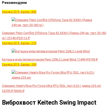
Рекомендуем
Скидка 20 %
Баллы: 603
Спиннинг Penn Conflict Offshore Tuna 82 XXXH (Длина 249 см, тест 30-180
гр.)
25140 ₽
20112 ₽
Скидка 20 %
Баллы: 276
Катушка мультипликаторная Penn 209LC Level Wind
11499 ₽
9199 ₽
Скидка 20 %
Баллы: 559
Спиннинг Hearty Rise Pro Force Ultra PFU-782L тест 6-23 г длина 235 cm
23295 ₽
18636 ₽
Виброхвост Keitech Swing Impact