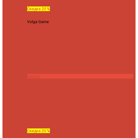
Скидка 20 %
Volga Game
Спиннинг Hearty Rise Volga Game VG-782ML
тест 8-32 г длина 235 см
23040 ₽
18432 ₽
Купить
Скидка 20 %