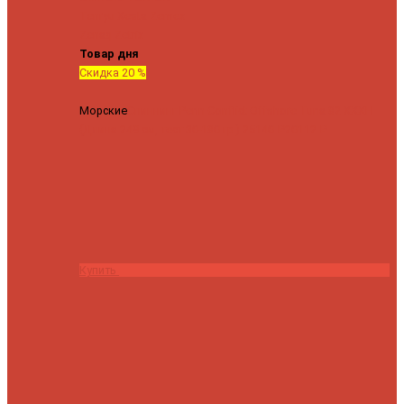
Tenryu
Xesta
Zemex
Zenaq
Zetrix
Товар дня
Скидка 20 %
Морские
Спиннинг Penn Conflict Offshore Tuna 82 XXXH
(Длина 249 см, тест 30-180 гр.)
25140 ₽
20112 ₽
Купить