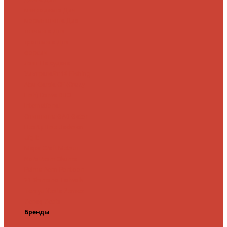
микроджига
Для
мормышинга
Для
твичинга
Для
троллинга
Для
форели
Лайт
На судака
Ультралайт
13 Fishing
Abu Garcia
CF (Crazy
Fish)
Daiwa
DUO
International
Спиннинги GAD
Gator
Hearty Rise
Jackson
Jig It
Major Craft
Metsui
Norstream
Okuma
Palms
Penn
Pontoon
21
Shimano
Tailwalk
Tenryu
Xesta
Zemex
Zenaq
Zetrix
Бренды