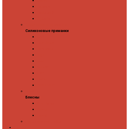
Owner
Panacea
Pontoon 21
Zipbaits
Силиконовые приманки
Силиконовые приманки
GAD
Ever Green
Jara Baits
Jig It
Issei
Keitech
OSP
Owner
Pontoon 21
Блесны
Блесны
Abu Garcia
Antem
Forest
Поролоновые рыбки
Скидки