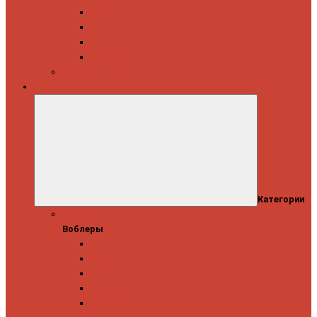
Daiwa
Okuma
Penn
Shimano
Морские катушки
Приманки
Категории
Воблеры
Воблеры
Ever Green
GAD
IMA
Megabass
OSP