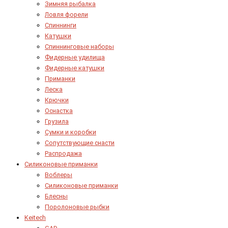
Зимняя рыбалка
Ловля форели
Спиннинги
Катушки
Спиннинговые наборы
Фидерные удилища
Фидерные катушки
Приманки
Леска
Крючки
Оснастка
Грузила
Сумки и коробки
Сопутствующие снасти
Распродажа
Силиконовые приманки
Воблеры
Силиконовые приманки
Блесны
Поролоновые рыбки
Keitech