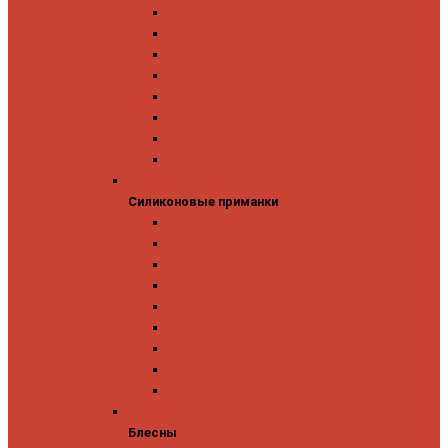
GAD
IMA
Megabass
OSP
Owner
Panacea
Pontoon 21
Zipbaits
Силиконовые приманки
Силиконовые приманки
GAD
Ever Green
Jara Baits
Jig It
Issei
Keitech
OSP
Owner
Pontoon 21
Блесны
Блесны