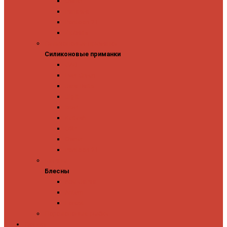
Owner
Panacea
Pontoon 21
Zipbaits
Силиконовые приманки
Силиконовые приманки
GAD
Ever Green
Jara Baits
Jig It
Issei
Keitech
OSP
Owner
Pontoon 21
Блесны
Блесны
Abu Garcia
Antem
Forest
Поролоновые рыбки
Скидки