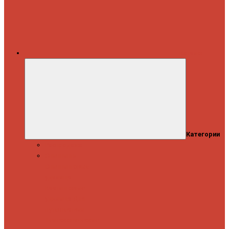
Каталог
Категории
Распродажа
Спиннинги
Спиннинговые
удилища
Кастинговые
удилища
Для
путешествий
Телескопические