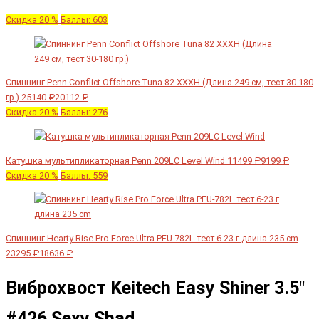
Скидка 20 %
Баллы: 603
Спиннинг Penn Conflict Offshore Tuna 82 XXXH (Длина 249 см, тест 30-180
гр.)
25140 ₽
20112 ₽
Скидка 20 %
Баллы: 276
Катушка мультипликаторная Penn 209LC Level Wind
11499 ₽
9199 ₽
Скидка 20 %
Баллы: 559
Спиннинг Hearty Rise Pro Force Ultra PFU-782L тест 6-23 г длина 235 cm
23295 ₽
18636 ₽
Виброхвост Keitech Easy Shiner 3.5"
#426 Sexy Shad