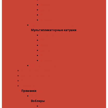
Mitchell
Okuma
Penn
Shimano
Мультипликаторные катушки
Мультипликаторные катушки
13 Fishing
Abu Garcia
Daiwa
Okuma
Penn
Shimano
Морские катушки
Спиннинговые наборы
Фидерные удилища
Фидерные катушки
Приманки
Приманки
Воблеры
Воблеры
Ever Green