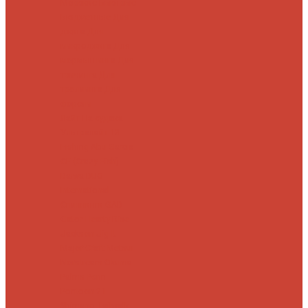
Морские
Быстрые
Бюджетные
Для
джига
Для
микроджига
Для
мормышинга
Для
твичинга
Для
троллинга
Для
форели
Лайт
На судака
Ультралайт
13
Fishing
Abu Garcia
CF (Crazy Fish)
Daiwa
DUO
International
Спиннинги GAD
Gator
Hearty Rise
Jackson
Jig It
Major Craft
Metsui
Norstream
Okuma
Palms
Penn
Pontoon 21
Shimano
Tailwalk