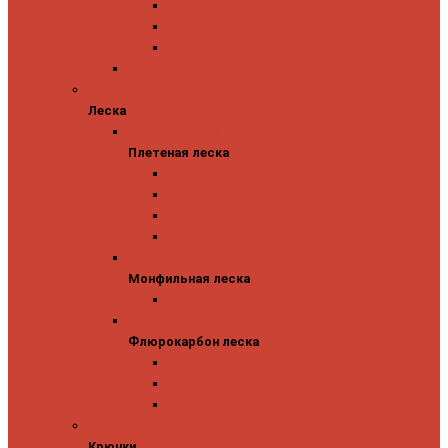
Abu Garcia
Antem
Forest
Поролоновые рыбки
Леска
Леска
Плетеная леска
Плетеная леска
Major Craft
Sufix
Sunline
Tokuryo
Монфильная леска
Монфильная леска
Sunline
Флюрокарбон леска
Флюрокарбон леска
Sufix
Sunline
Tokuryo
Крючки
Крючки