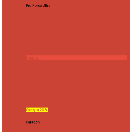
Pro Force Ultra
Спиннинг Hearty Rise Pro Force Ultra PFU-782L
тест 6-23 г длина 235 cm
23295 ₽
18636 ₽
Купить
Скидка 20 %
Paragon
Спиннинг Hearty Rise Paragon PA-802MH (Длина 244
см, тест 10-42 гр.)
24060 ₽
19248 ₽