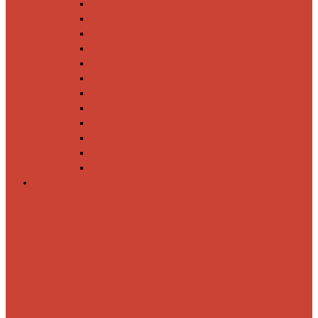
Спиннинги
Катушки
Резина
Блесны
Воблеры
Крючки
Груза, головки, застежки
Флюорокарбон
Шнуры
Коробки
Сумки
Ящики
Спиннинги
Спиннинговые
удилища
Кастинговые
удилища
Для
путешествий
Телескопические
Морские
Быстрые
Бюджетные
Для
джига
Для