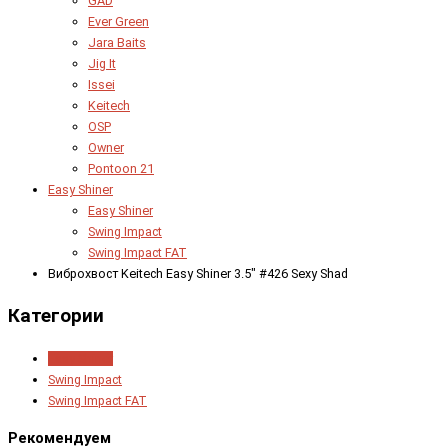
GAD
Ever Green
Jara Baits
Jig It
Issei
Keitech
OSP
Owner
Pontoon 21
Easy Shiner
Easy Shiner
Swing Impact
Swing Impact FAT
Виброхвост Keitech Easy Shiner 3.5" #426 Sexy Shad
Категории
Easy Shiner
Swing Impact
Swing Impact FAT
Рекомендуем