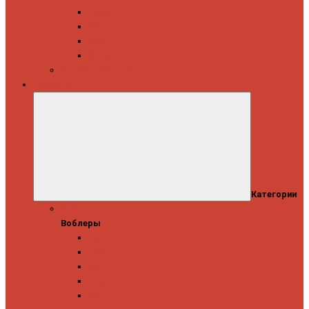
Daiwa
Okuma
Penn
Shimano
Морские катушки
Приманки
Категории
Воблеры
Воблеры
Ever Green
GAD
IMA
Megabass
OSP