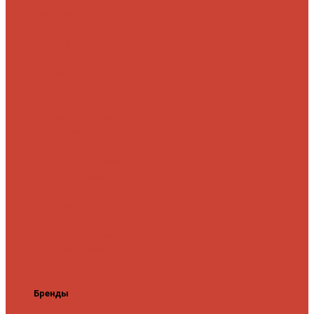
микроджига
Для
мормышинга
Для
твичинга
Для
троллинга
Для
форели
Лайт
На судака
Ультралайт
13 Fishing
Abu Garcia
CF (Crazy
Fish)
Daiwa
DUO
International
Спиннинги GAD
Gator
Hearty Rise
Jackson
Jig It
Major Craft
Metsui
Norstream
Okuma
Palms
Penn
Pontoon
21
Shimano
Tailwalk
Tenryu
Xesta
Zemex
Zenaq
Zetrix
Бренды