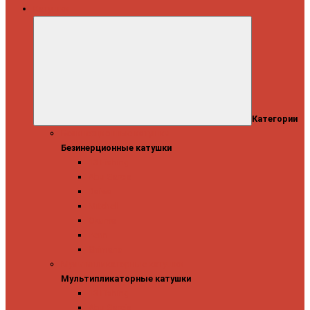
Катушки
Категории
Безинерционные катушки
Безинерционные катушки
13 Fishing
Abu Garcia
Daiwa
Mitchell
Okuma
Penn
Shimano
Мультипликаторные катушки
Мультипликаторные катушки
13 Fishing
Abu Garcia