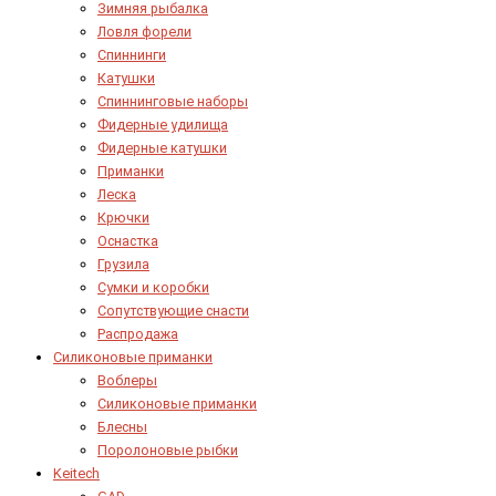
Зимняя рыбалка
Ловля форели
Спиннинги
Катушки
Спиннинговые наборы
Фидерные удилища
Фидерные катушки
Приманки
Леска
Крючки
Оснастка
Грузила
Сумки и коробки
Сопутствующие снасти
Распродажа
Силиконовые приманки
Воблеры
Силиконовые приманки
Блесны
Поролоновые рыбки
Keitech