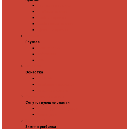
Одинарные крючки
Двойные крючки
Тройные крючки
Безбородые крючки
Офсетные крючки
Грузила
Грузила
Джиг головки
Чебурашки
Бусины
Оснастка
Оснастка
Поводки
Карабины и застежки
Заводные кольца
Сопутствующие снасти
Сопутствующие снасти
Чехлы, футляры, тубусы
Аксессуары
Зимняя рыбалка
Зимняя рыбалка