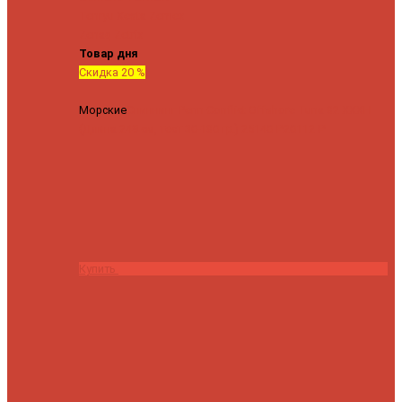
Tenryu
Xesta
Zemex
Zenaq
Zetrix
Товар дня
Скидка 20 %
Морские
Спиннинг Penn Conflict Offshore Tuna 82 XXXH
(Длина 249 см, тест 30-180 гр.)
25140 ₽
20112 ₽
Купить