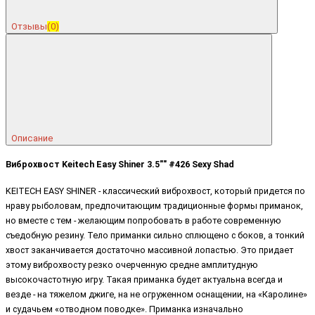
Отзывы
(0)
Описание
Виброхвост Keitech Easy Shiner 3.5"" #426 Sexy Shad
KEITECH EASY SHINER - классический виброхвост, который придется по
нраву рыболовам, предпочитающим традиционные формы приманок,
но вместе с тем - желающим попробовать в работе современную
съедобную резину. Тело приманки сильно сплющено с боков, а тонкий
хвост заканчивается достаточно массивной лопастью. Это придает
этому виброхвосту резко очерченную средне амплитудную
высокочастотную игру. Такая приманка будет актуальна всегда и
везде - на тяжелом джиге, на не огруженном оснащении, на «Каролине»
и судачьем «отводном поводке». Приманка изначально