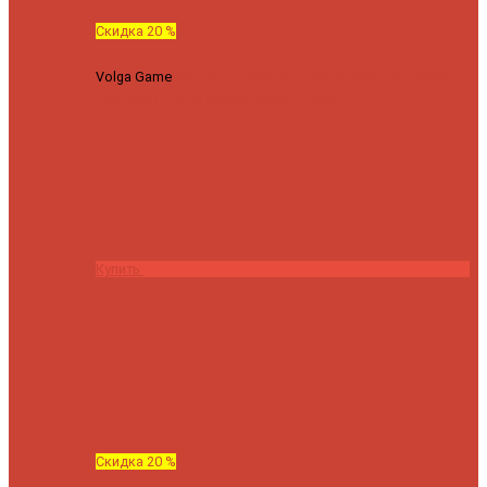
Скидка 20 %
Volga Game
Спиннинг Hearty Rise Volga Game VG-782ML
тест 8-32 г длина 235 см
23040 ₽
18432 ₽
Купить
Скидка 20 %