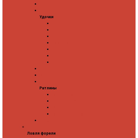
Ледобуры
Удочки
Удочки
Team Dubna
Jig It
Zetrix
На окуня
На судака
На форель
На щуку
Катушки для блеснения
Вибы
Ратлины
Ратлины
Ратлины на окуня
Ратлины на судака
Ратлины на форель
Ратлины на щуку
Леска
Ловля форели
Ловля форели