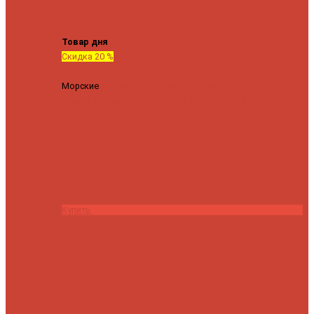
Tenryu
Xesta
Zemex
Zenaq
Zetrix
Товар дня
Скидка 20 %
Морские
Спиннинг Penn Conflict Offshore Tuna 82 XXXH
(Длина 249 см, тест 30-180 гр.)
25140 ₽
20112 ₽
Купить