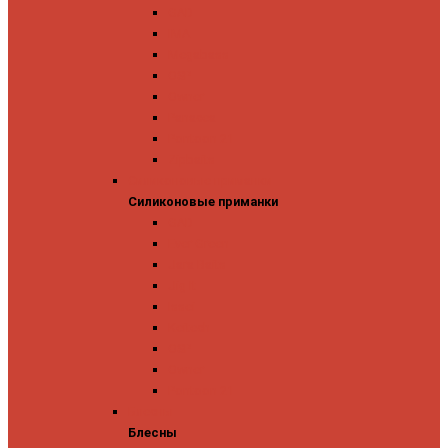
GAD
IMA
Megabass
OSP
Owner
Panacea
Pontoon 21
Zipbaits
Силиконовые приманки
Силиконовые приманки
GAD
Ever Green
Jara Baits
Jig It
Issei
Keitech
OSP
Owner
Pontoon 21
Блесны
Блесны