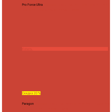
Pro Force Ultra
Спиннинг Hearty Rise Pro Force Ultra PFU-782L
тест 6-23 г длина 235 cm
23295 ₽
18636 ₽
Купить
Скидка 20 %
Paragon
Спиннинг Hearty Rise Paragon PA-802MH (Длина 244
см, тест 10-42 гр.)
24060 ₽
19248 ₽