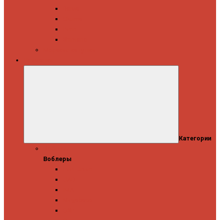
Daiwa
Okuma
Penn
Shimano
Морские катушки
Приманки
Категории
Воблеры
Воблеры
Ever Green
GAD
IMA
Megabass
OSP