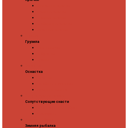
Одинарные крючки
Двойные крючки
Тройные крючки
Безбородые крючки
Офсетные крючки
Грузила
Грузила
Джиг головки
Чебурашки
Бусины
Оснастка
Оснастка
Поводки
Карабины и застежки
Заводные кольца
Сопутствующие снасти
Сопутствующие снасти
Чехлы, футляры, тубусы
Аксессуары
Зимняя рыбалка
Зимняя рыбалка