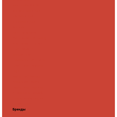
микроджига
Для
мормышинга
Для
твичинга
Для
троллинга
Для
форели
Лайт
На судака
Ультралайт
13 Fishing
Abu Garcia
CF (Crazy
Fish)
Daiwa
DUO
International
Спиннинги GAD
Gator
Hearty Rise
Jackson
Jig It
Major Craft
Metsui
Norstream
Okuma
Palms
Penn
Pontoon
21
Shimano
Tailwalk
Tenryu
Xesta
Zemex
Zenaq
Zetrix
Бренды