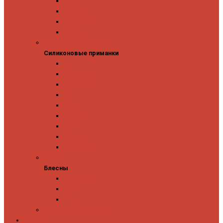
Owner
Panacea
Pontoon 21
Zipbaits
Силиконовые приманки
Силиконовые приманки
GAD
Ever Green
Jara Baits
Jig It
Issei
Keitech
OSP
Owner
Pontoon 21
Блесны
Блесны
Abu Garcia
Antem
Forest
Поролоновые рыбки
Скидки