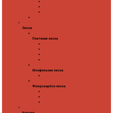
Abu Garcia
Antem
Forest
Поролоновые рыбки
Леска
Леска
Плетеная леска
Плетеная леска
Major Craft
Sufix
Sunline
Tokuryo
Монфильная леска
Монфильная леска
Sunline
Флюрокарбон леска
Флюрокарбон леска
Sufix
Sunline
Tokuryo
Крючки
Крючки