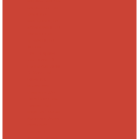
Морские
Быстрые
Бюджетные
Для
джига
Для
микроджига
Для
мормышинга
Для
твичинга
Для
троллинга
Для
форели
Лайт
На судака
Ультралайт
13
Fishing
Abu Garcia
CF (Crazy Fish)
Daiwa
DUO
International
Спиннинги GAD
Gator
Hearty Rise
Jackson
Jig It
Major Craft
Metsui
Norstream
Okuma
Palms
Penn
Pontoon 21
Shimano
Tailwalk