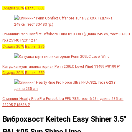
Скидка 20 %
Баллы: 603
Спиннинг Penn Conflict Offshore Tuna 82 XXXH (Длина 249 см, тест 30-180
гр.)
25140 ₽
20112 ₽
Скидка 20 %
Баллы: 276
Катушка мультипликаторная Penn 209LC Level Wind
11499 ₽
9199 ₽
Скидка 20 %
Баллы: 559
Спиннинг Hearty Rise Pro Force Ultra PFU-782L тест 6-23 г длина 235 cm
23295 ₽
18636 ₽
Виброхвост Keitech Easy Shiner 3.5"
PAL#05 Sun Shine Lime