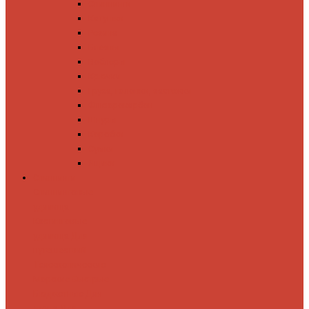
Спиннинги
Катушки
Резина
Блесны
Воблеры
Крючки
Груза, головки, застежки
Флюорокарбон
Шнуры
Коробки
Сумки
Ящики
Спиннинги
Спиннинговые
удилища
Кастинговые
удилища
Для
путешествий
Телескопические
Морские
Быстрые
Бюджетные
Для
джига
Для