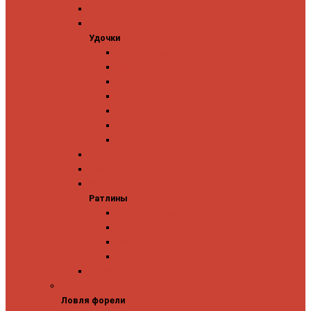
Ледобуры
Удочки
Удочки
Team Dubna
Jig It
Zetrix
На окуня
На судака
На форель
На щуку
Катушки для блеснения
Вибы
Ратлины
Ратлины
Ратлины на окуня
Ратлины на судака
Ратлины на форель
Ратлины на щуку
Леска
Ловля форели
Ловля форели