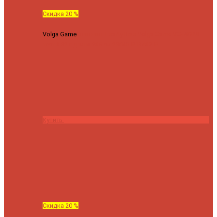
Скидка 20 %
Volga Game
Спиннинг Hearty Rise Volga Game VG-782ML
тест 8-32 г длина 235 см
23040 ₽
18432 ₽
Купить
Скидка 20 %