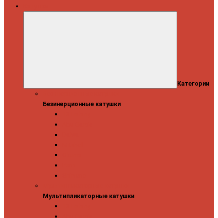
Катушки
Категории
Безинерционные катушки
Безинерционные катушки
13 Fishing
Abu Garcia
Daiwa
Mitchell
Okuma
Penn
Shimano
Мультипликаторные катушки
Мультипликаторные катушки
13 Fishing
Abu Garcia