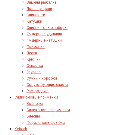
Зимняя рыбалка
Ловля форели
Спиннинги
Катушки
Спиннинговые наборы
Фидерные удилища
Фидерные катушки
Приманки
Леска
Крючки
Оснастка
Грузила
Сумки и коробки
Сопутствующие снасти
Распродажа
Силиконовые приманки
Воблеры
Силиконовые приманки
Блесны
Поролоновые рыбки
Keitech