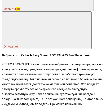
Отзывы
(0)
Описание
Виброхвост Keitech Easy Shiner 3.5"" PAL#05 Sun Shine Lime
KEITECH EASY SHINER - классический виброхвост, который придется по
нраву рыболовам, предпочитающим традиционные формы приманок,
но вместе с тем - желающим попробовать в работе современную
съедобную резину. Тело приманки сильно сплющено с боков, а тонкий
хвост заканчивается достаточно массивной лопастью. Это придает
этому виброхвосту резко очерченную средне амплитудную
высокочастотную игру. Такая приманка будет актуальна всегда и
везде - на тяжелом джиге, на не огруженном оснащении, на «Каролине»
и судачьем «отводном поводке». Приманка изначально