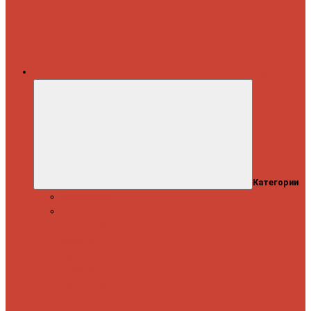
Каталог
Категории
Распродажа
Спиннинги
Спиннинговые
удилища
Кастинговые
удилища
Для
путешествий
Телескопические