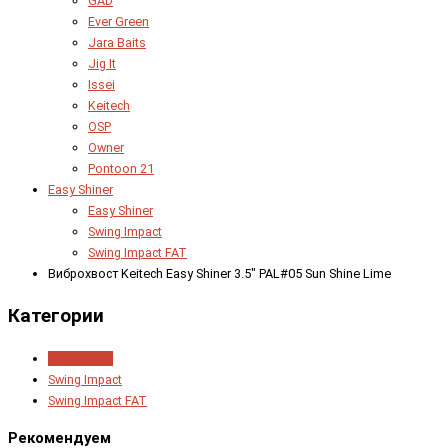
GAD
Ever Green
Jara Baits
Jig It
Issei
Keitech
OSP
Owner
Pontoon 21
Easy Shiner
Easy Shiner
Swing Impact
Swing Impact FAT
Виброхвост Keitech Easy Shiner 3.5" PAL#05 Sun Shine Lime
Категории
Easy Shiner
Swing Impact
Swing Impact FAT
Рекомендуем