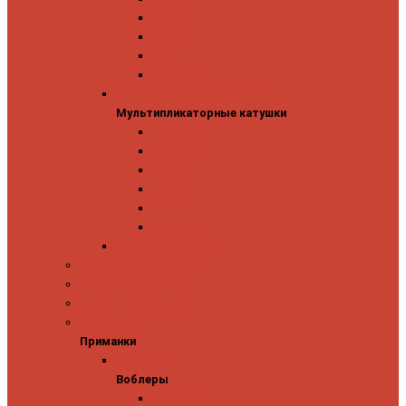
Mitchell
Okuma
Penn
Shimano
Мультипликаторные катушки
Мультипликаторные катушки
13 Fishing
Abu Garcia
Daiwa
Okuma
Penn
Shimano
Морские катушки
Спиннинговые наборы
Фидерные удилища
Фидерные катушки
Приманки
Приманки
Воблеры
Воблеры
Ever Green