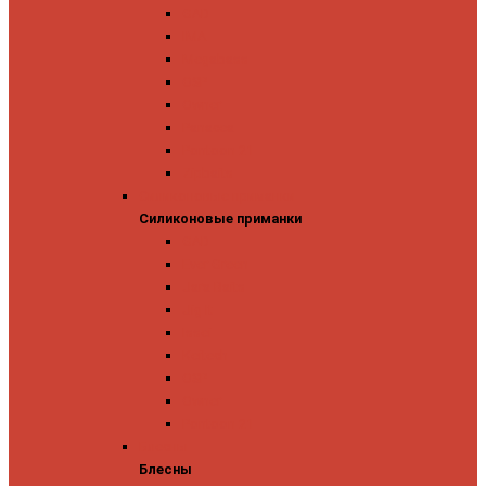
GAD
IMA
Megabass
OSP
Owner
Panacea
Pontoon 21
Zipbaits
Силиконовые приманки
Силиконовые приманки
GAD
Ever Green
Jara Baits
Jig It
Issei
Keitech
OSP
Owner
Pontoon 21
Блесны
Блесны