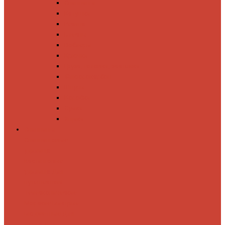
Спиннинги
Катушки
Резина
Блесны
Воблеры
Крючки
Груза, головки, застежки
Флюорокарбон
Шнуры
Коробки
Сумки
Ящики
Спиннинги
Спиннинговые
удилища
Кастинговые
удилища
Для
путешествий
Телескопические
Морские
Быстрые
Бюджетные
Для
джига
Для