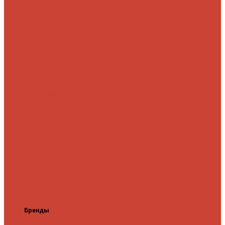
микроджига
Для
мормышинга
Для
твичинга
Для
троллинга
Для
форели
Лайт
На судака
Ультралайт
13 Fishing
Abu Garcia
CF (Crazy
Fish)
Daiwa
DUO
International
Спиннинги GAD
Gator
Hearty Rise
Jackson
Jig It
Major Craft
Metsui
Norstream
Okuma
Palms
Penn
Pontoon
21
Shimano
Tailwalk
Tenryu
Xesta
Zemex
Zenaq
Zetrix
Бренды