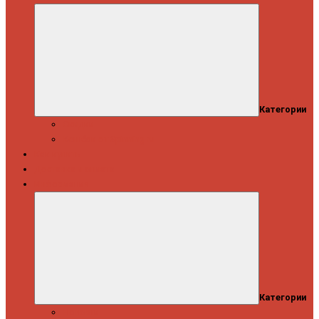
Категории
Скидки
Кешбэк от Spinning.ru
Как купить
Доставка и оплата
Информация
Категории
Новости