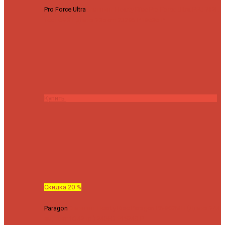
Pro Force Ultra
Спиннинг Hearty Rise Pro Force Ultra PFU-782L
тест 6-23 г длина 235 cm
23295 ₽
18636 ₽
Купить
Скидка 20 %
Paragon
Спиннинг Hearty Rise Paragon PA-802MH (Длина 244
см, тест 10-42 гр.)
24060 ₽
19248 ₽