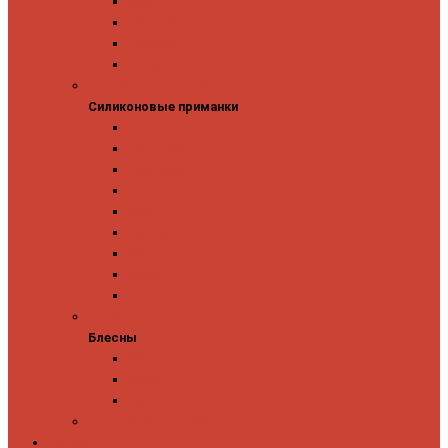
Owner
Panacea
Pontoon 21
Zipbaits
Силиконовые приманки
Силиконовые приманки
GAD
Ever Green
Jara Baits
Jig It
Issei
Keitech
OSP
Owner
Pontoon 21
Блесны
Блесны
Abu Garcia
Antem
Forest
Поролоновые рыбки
Скидки