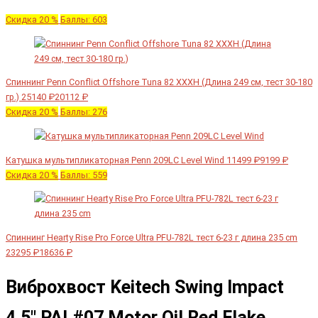
Скидка 20 %
Баллы: 603
Спиннинг Penn Conflict Offshore Tuna 82 XXXH (Длина 249 см, тест 30-180
гр.)
25140 ₽
20112 ₽
Скидка 20 %
Баллы: 276
Катушка мультипликаторная Penn 209LC Level Wind
11499 ₽
9199 ₽
Скидка 20 %
Баллы: 559
Спиннинг Hearty Rise Pro Force Ultra PFU-782L тест 6-23 г длина 235 cm
23295 ₽
18636 ₽
Виброхвост Keitech Swing Impact
4.5" PAL#07 Motor Oil Red Flake