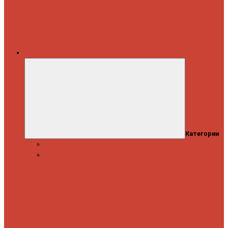
Каталог
Категории
Распродажа
Спиннинги
Спиннинговые
удилища
Кастинговые
удилища
Для
путешествий
Телескопические