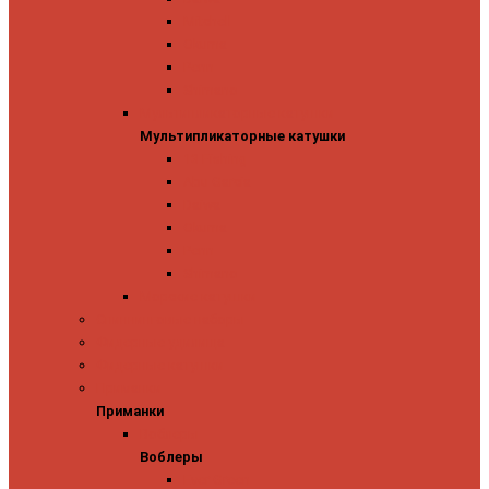
Mitchell
Okuma
Penn
Shimano
Мультипликаторные катушки
Мультипликаторные катушки
13 Fishing
Abu Garcia
Daiwa
Okuma
Penn
Shimano
Морские катушки
Спиннинговые наборы
Фидерные удилища
Фидерные катушки
Приманки
Приманки
Воблеры
Воблеры
Ever Green