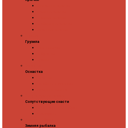
Одинарные крючки
Двойные крючки
Тройные крючки
Безбородые крючки
Офсетные крючки
Грузила
Грузила
Джиг головки
Чебурашки
Бусины
Оснастка
Оснастка
Поводки
Карабины и застежки
Заводные кольца
Сопутствующие снасти
Сопутствующие снасти
Чехлы, футляры, тубусы
Аксессуары
Зимняя рыбалка
Зимняя рыбалка