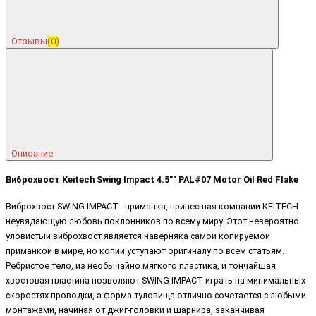
Отзывы
(0)
Описание
Виброхвост Keitech Swing Impact 4.5"" PAL#07 Motor Oil Red Flake
Виброхвост SWING IMPACT - приманка, принесшая компании KEITECH
неувядающую любовь поклонников по всему миру. Этот невероятно
уловистый виброхвост является наверняка самой копируемой
приманкой в мире, но копии уступают оригиналу по всем статьям.
Ребристое тело, из необычайно мягкого пластика, и тончайшая
хвостовая пластина позволяют SWING IMPACT играть на минимальных
скоростях проводки, а форма туловища отлично сочетается с любыми
монтажами, начиная от джиг-головки и шарнира, заканчивая