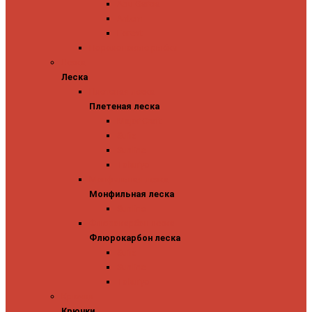
Abu Garcia
Antem
Forest
Поролоновые рыбки
Леска
Леска
Плетеная леска
Плетеная леска
Major Craft
Sufix
Sunline
Tokuryo
Монфильная леска
Монфильная леска
Sunline
Флюрокарбон леска
Флюрокарбон леска
Sufix
Sunline
Tokuryo
Крючки
Крючки