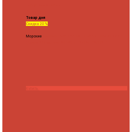
Tenryu
Xesta
Zemex
Zenaq
Zetrix
Товар дня
Скидка 20 %
Морские
Спиннинг Penn Conflict Offshore Tuna 82 XXXH
(Длина 249 см, тест 30-180 гр.)
25140 ₽
20112 ₽
Купить