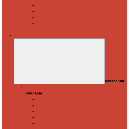
Daiwa
Okuma
Penn
Shimano
Морские катушки
Приманки
Категории
Воблеры
Воблеры
Ever Green
GAD
IMA
Megabass
OSP