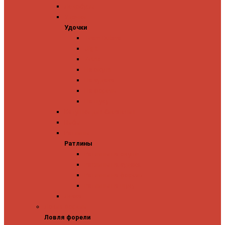
Ледобуры
Удочки
Удочки
Team Dubna
Jig It
Zetrix
На окуня
На судака
На форель
На щуку
Катушки для блеснения
Вибы
Ратлины
Ратлины
Ратлины на окуня
Ратлины на судака
Ратлины на форель
Ратлины на щуку
Леска
Ловля форели
Ловля форели