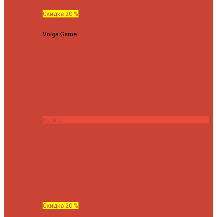
Скидка 20 %
Volga Game
Спиннинг Hearty Rise Volga Game VG-782ML
тест 8-32 г длина 235 см
23040 ₽
18432 ₽
Купить
Скидка 20 %