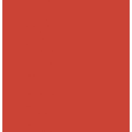
Морские
Быстрые
Бюджетные
Для
джига
Для
микроджига
Для
мормышинга
Для
твичинга
Для
троллинга
Для
форели
Лайт
На судака
Ультралайт
13
Fishing
Abu Garcia
CF (Crazy Fish)
Daiwa
DUO
International
Спиннинги GAD
Gator
Hearty Rise
Jackson
Jig It
Major Craft
Metsui
Norstream
Okuma
Palms
Penn
Pontoon 21
Shimano
Tailwalk