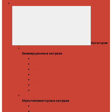
Катушки
Категории
Безинерционные катушки
Безинерционные катушки
13 Fishing
Abu Garcia
Daiwa
Mitchell
Okuma
Penn
Shimano
Мультипликаторные катушки
Мультипликаторные катушки
13 Fishing
Abu Garcia