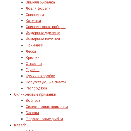
Зимняя рыбалка
Ловля форели
Спиннинги
Катушки
Спиннинговые наборы
Фидерные удилища
Фидерные катушки
Приманки
Леска
Крючки
Оснастка
Грузила
Сумки и коробки
Сопутствующие снасти
Распродажа
Силиконовые приманки
Воблеры
Силиконовые приманки
Блесны
Поролоновые рыбки
Keitech