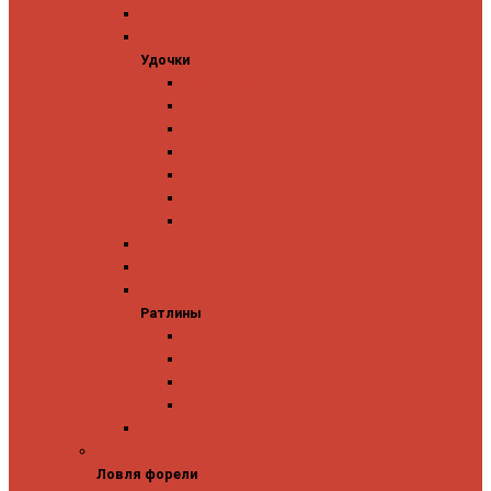
Ледобуры
Удочки
Удочки
Team Dubna
Jig It
Zetrix
На окуня
На судака
На форель
На щуку
Катушки для блеснения
Вибы
Ратлины
Ратлины
Ратлины на окуня
Ратлины на судака
Ратлины на форель
Ратлины на щуку
Леска
Ловля форели
Ловля форели