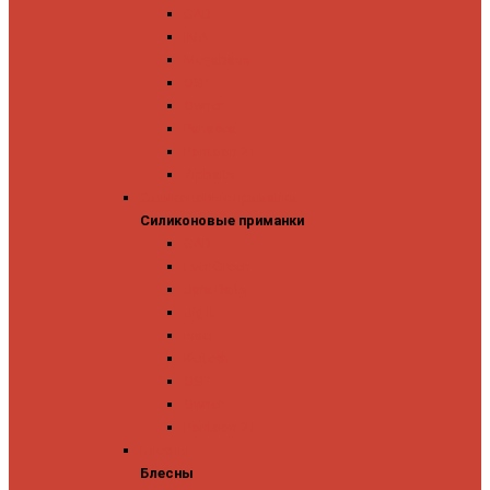
GAD
IMA
Megabass
OSP
Owner
Panacea
Pontoon 21
Zipbaits
Силиконовые приманки
Силиконовые приманки
GAD
Ever Green
Jara Baits
Jig It
Issei
Keitech
OSP
Owner
Pontoon 21
Блесны
Блесны