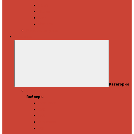
Daiwa
Okuma
Penn
Shimano
Морские катушки
Приманки
Категории
Воблеры
Воблеры
Ever Green
GAD
IMA
Megabass
OSP