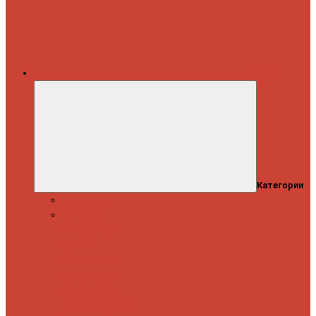
Каталог
Категории
Распродажа
Спиннинги
Спиннинговые
удилища
Кастинговые
удилища
Для
путешествий
Телескопические