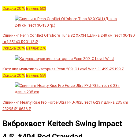
Скидка 20 %
Баллы: 603
Спиннинг Penn Conflict Offshore Tuna 82 XXXH (Длина 249 см, тест 30-180
гр.)
25140 ₽
20112 ₽
Скидка 20 %
Баллы: 276
Катушка мультипликаторная Penn 209LC Level Wind
11499 ₽
9199 ₽
Скидка 20 %
Баллы: 559
Спиннинг Hearty Rise Pro Force Ultra PFU-782L тест 6-23 г длина 235 cm
23295 ₽
18636 ₽
Виброхвост Keitech Swing Impact
4.5" #404 Red Crawdad