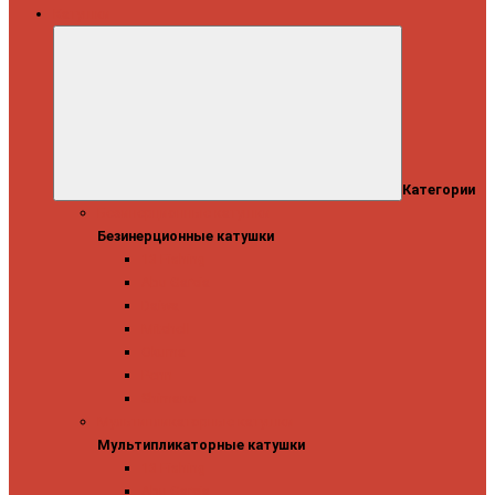
Катушки
Категории
Безинерционные катушки
Безинерционные катушки
13 Fishing
Abu Garcia
Daiwa
Mitchell
Okuma
Penn
Shimano
Мультипликаторные катушки
Мультипликаторные катушки
13 Fishing
Abu Garcia