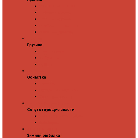
Одинарные крючки
Двойные крючки
Тройные крючки
Безбородые крючки
Офсетные крючки
Грузила
Грузила
Джиг головки
Чебурашки
Бусины
Оснастка
Оснастка
Поводки
Карабины и застежки
Заводные кольца
Сопутствующие снасти
Сопутствующие снасти
Чехлы, футляры, тубусы
Аксессуары
Зимняя рыбалка
Зимняя рыбалка