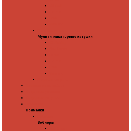
Mitchell
Okuma
Penn
Shimano
Мультипликаторные катушки
Мультипликаторные катушки
13 Fishing
Abu Garcia
Daiwa
Okuma
Penn
Shimano
Морские катушки
Спиннинговые наборы
Фидерные удилища
Фидерные катушки
Приманки
Приманки
Воблеры
Воблеры
Ever Green