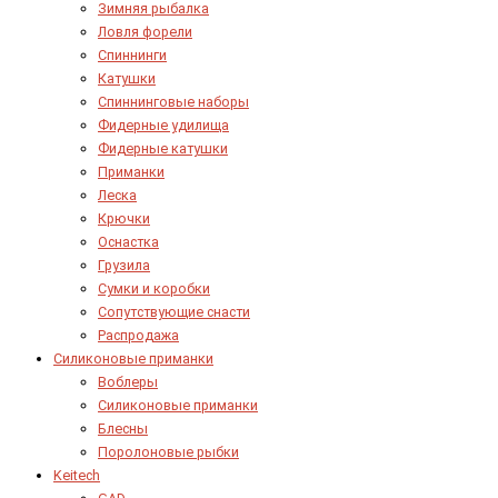
Зимняя рыбалка
Ловля форели
Спиннинги
Катушки
Спиннинговые наборы
Фидерные удилища
Фидерные катушки
Приманки
Леска
Крючки
Оснастка
Грузила
Сумки и коробки
Сопутствующие снасти
Распродажа
Силиконовые приманки
Воблеры
Силиконовые приманки
Блесны
Поролоновые рыбки
Keitech