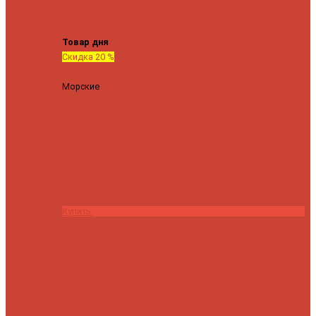
Tenryu
Xesta
Zemex
Zenaq
Zetrix
Товар дня
Скидка 20 %
Морские
Спиннинг Penn Conflict Offshore Tuna 82 XXXH
(Длина 249 см, тест 30-180 гр.)
25140 ₽
20112 ₽
Купить