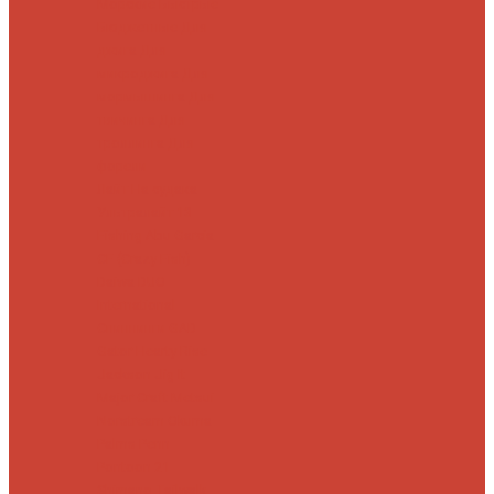
Морские
Быстрые
Бюджетные
Для
джига
Для
микроджига
Для
мормышинга
Для
твичинга
Для
троллинга
Для
форели
Лайт
На судака
Ультралайт
13
Fishing
Abu Garcia
CF (Crazy Fish)
Daiwa
DUO
International
Спиннинги GAD
Gator
Hearty Rise
Jackson
Jig It
Major Craft
Metsui
Norstream
Okuma
Palms
Penn
Pontoon 21
Shimano
Tailwalk