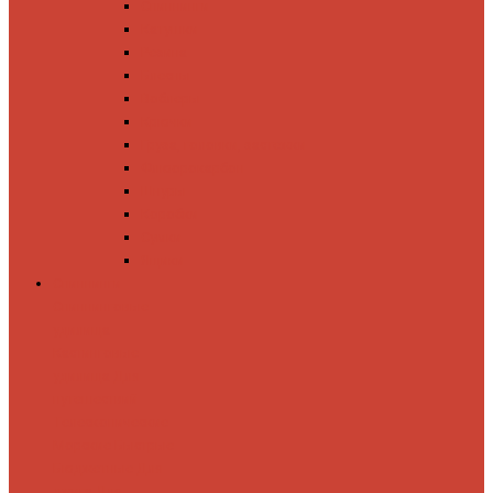
Спиннинги
Катушки
Резина
Блесны
Воблеры
Крючки
Груза, головки, застежки
Флюорокарбон
Шнуры
Коробки
Сумки
Ящики
Спиннинги
Спиннинговые
удилища
Кастинговые
удилища
Для
путешествий
Телескопические
Морские
Быстрые
Бюджетные
Для
джига
Для