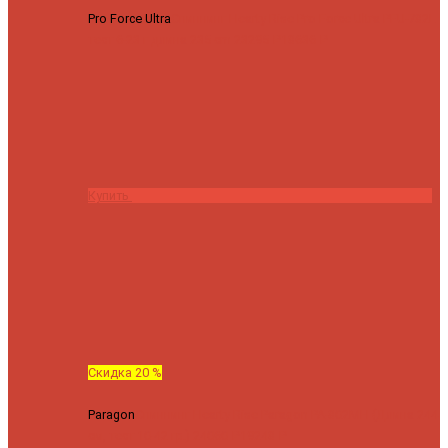
Pro Force Ultra
Спиннинг Hearty Rise Pro Force Ultra PFU-782L
тест 6-23 г длина 235 cm
23295 ₽
18636 ₽
Купить
Скидка 20 %
Paragon
Спиннинг Hearty Rise Paragon PA-802MH (Длина 244
см, тест 10-42 гр.)
24060 ₽
19248 ₽