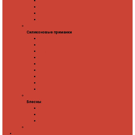
Owner
Panacea
Pontoon 21
Zipbaits
Силиконовые приманки
Силиконовые приманки
GAD
Ever Green
Jara Baits
Jig It
Issei
Keitech
OSP
Owner
Pontoon 21
Блесны
Блесны
Abu Garcia
Antem
Forest
Поролоновые рыбки
Скидки