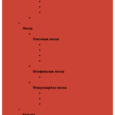
Abu Garcia
Antem
Forest
Поролоновые рыбки
Леска
Леска
Плетеная леска
Плетеная леска
Major Craft
Sufix
Sunline
Tokuryo
Монфильная леска
Монфильная леска
Sunline
Флюрокарбон леска
Флюрокарбон леска
Sufix
Sunline
Tokuryo
Крючки
Крючки