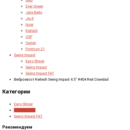
GAD
Ever Green
Jara Baits
Jig It
Issei
Keitech
OSP
Owner
Pontoon 21
Swing Impact
Easy Shiner
Swing Impact
Swing Impact FAT
Виброхвост Keitech Swing Impact 4.5" #404 Red Crawdad
Категории
Easy Shiner
Swing Impact
Swing Impact FAT
Рекомендуем