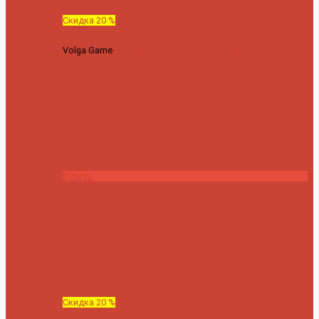
Скидка 20 %
Volga Game
Спиннинг Hearty Rise Volga Game VG-782ML
тест 8-32 г длина 235 см
23040 ₽
18432 ₽
Купить
Скидка 20 %