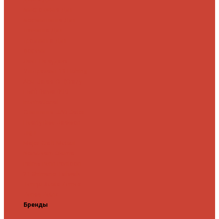
микроджига
Для
мормышинга
Для
твичинга
Для
троллинга
Для
форели
Лайт
На судака
Ультралайт
13 Fishing
Abu Garcia
CF (Crazy
Fish)
Daiwa
DUO
International
Спиннинги GAD
Gator
Hearty Rise
Jackson
Jig It
Major Craft
Metsui
Norstream
Okuma
Palms
Penn
Pontoon
21
Shimano
Tailwalk
Tenryu
Xesta
Zemex
Zenaq
Zetrix
Бренды