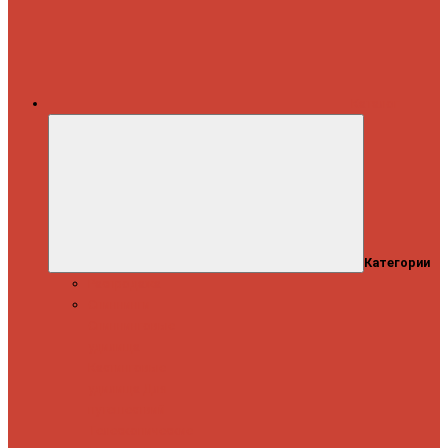
Каталог
Категории
Распродажа
Спиннинги
Спиннинговые
удилища
Кастинговые
удилища
Для
путешествий
Телескопические