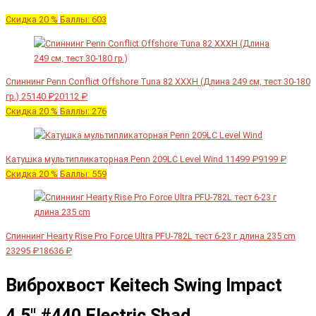
Скидка 20 %
Баллы: 603
Спиннинг Penn Conflict Offshore Tuna 82 XXXH (Длина 249 см, тест 30-180
гр.)
25140 ₽
20112 ₽
Скидка 20 %
Баллы: 276
Катушка мультипликаторная Penn 209LC Level Wind
11499 ₽
9199 ₽
Скидка 20 %
Баллы: 559
Спиннинг Hearty Rise Pro Force Ultra PFU-782L тест 6-23 г длина 235 cm
23295 ₽
18636 ₽
Виброхвост Keitech Swing Impact
4.5" #440 Electric Shad