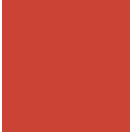
Морские
Быстрые
Бюджетные
Для
джига
Для
микроджига
Для
мормышинга
Для
твичинга
Для
троллинга
Для
форели
Лайт
На судака
Ультралайт
13
Fishing
Abu Garcia
CF (Crazy Fish)
Daiwa
DUO
International
Спиннинги GAD
Gator
Hearty Rise
Jackson
Jig It
Major Craft
Metsui
Norstream
Okuma
Palms
Penn
Pontoon 21
Shimano
Tailwalk