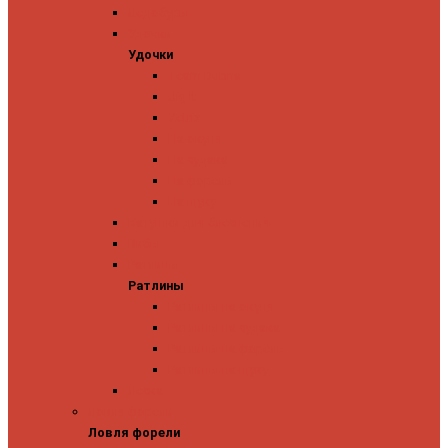
Ледобуры
Удочки
Удочки
Team Dubna
Jig It
Zetrix
На окуня
На судака
На форель
На щуку
Катушки для блеснения
Вибы
Ратлины
Ратлины
Ратлины на окуня
Ратлины на судака
Ратлины на форель
Ратлины на щуку
Леска
Ловля форели
Ловля форели