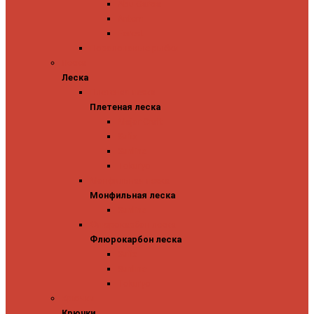
Abu Garcia
Antem
Forest
Поролоновые рыбки
Леска
Леска
Плетеная леска
Плетеная леска
Major Craft
Sufix
Sunline
Tokuryo
Монфильная леска
Монфильная леска
Sunline
Флюрокарбон леска
Флюрокарбон леска
Sufix
Sunline
Tokuryo
Крючки
Крючки