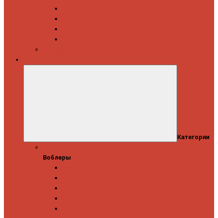
Daiwa
Okuma
Penn
Shimano
Морские катушки
Приманки
Категории
Воблеры
Воблеры
Ever Green
GAD
IMA
Megabass
OSP