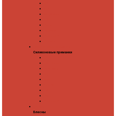
GAD
IMA
Megabass
OSP
Owner
Panacea
Pontoon 21
Zipbaits
Силиконовые приманки
Силиконовые приманки
GAD
Ever Green
Jara Baits
Jig It
Issei
Keitech
OSP
Owner
Pontoon 21
Блесны
Блесны