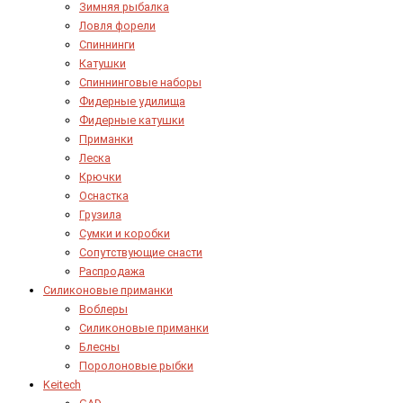
Зимняя рыбалка
Ловля форели
Спиннинги
Катушки
Спиннинговые наборы
Фидерные удилища
Фидерные катушки
Приманки
Леска
Крючки
Оснастка
Грузила
Сумки и коробки
Сопутствующие снасти
Распродажа
Силиконовые приманки
Воблеры
Силиконовые приманки
Блесны
Поролоновые рыбки
Keitech