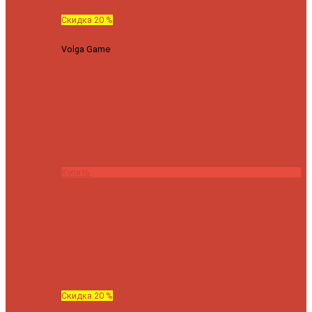
Скидка 20 %
Volga Game
Спиннинг Hearty Rise Volga Game VG-782ML
тест 8-32 г длина 235 см
23040 ₽
18432 ₽
Купить
Скидка 20 %