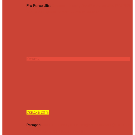
Pro Force Ultra
Спиннинг Hearty Rise Pro Force Ultra PFU-782L
тест 6-23 г длина 235 cm
23295 ₽
18636 ₽
Купить
Скидка 20 %
Paragon
Спиннинг Hearty Rise Paragon PA-802MH (Длина 244
см, тест 10-42 гр.)
24060 ₽
19248 ₽