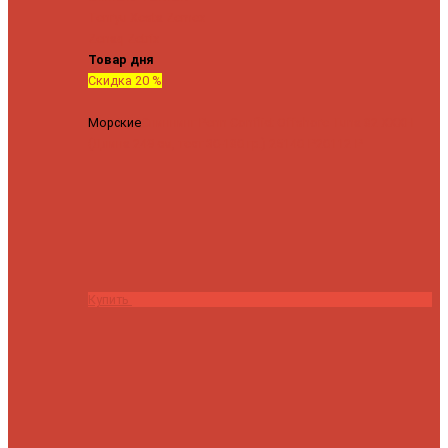
Tenryu
Xesta
Zemex
Zenaq
Zetrix
Товар дня
Скидка 20 %
Морские
Спиннинг Penn Conflict Offshore Tuna 82 XXXH
(Длина 249 см, тест 30-180 гр.)
25140 ₽
20112 ₽
Купить