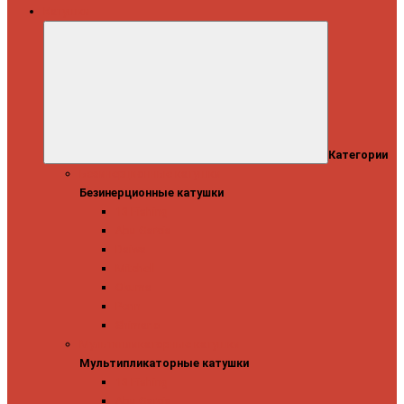
Катушки
Категории
Безинерционные катушки
Безинерционные катушки
13 Fishing
Abu Garcia
Daiwa
Mitchell
Okuma
Penn
Shimano
Мультипликаторные катушки
Мультипликаторные катушки
13 Fishing
Abu Garcia