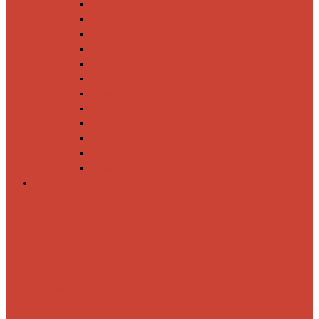
Спиннинги
Катушки
Резина
Блесны
Воблеры
Крючки
Груза, головки, застежки
Флюорокарбон
Шнуры
Коробки
Сумки
Ящики
Спиннинги
Спиннинговые
удилища
Кастинговые
удилища
Для
путешествий
Телескопические
Морские
Быстрые
Бюджетные
Для
джига
Для