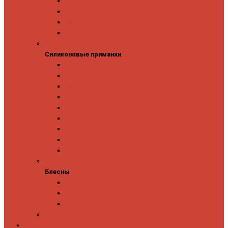
Owner
Panacea
Pontoon 21
Zipbaits
Силиконовые приманки
Силиконовые приманки
GAD
Ever Green
Jara Baits
Jig It
Issei
Keitech
OSP
Owner
Pontoon 21
Блесны
Блесны
Abu Garcia
Antem
Forest
Поролоновые рыбки
Скидки