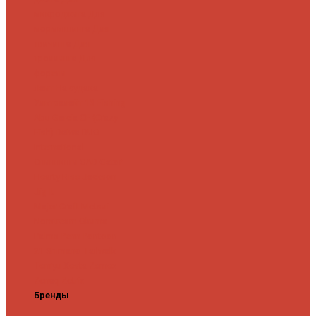
микроджига
Для
мормышинга
Для
твичинга
Для
троллинга
Для
форели
Лайт
На судака
Ультралайт
13 Fishing
Abu Garcia
CF (Crazy
Fish)
Daiwa
DUO
International
Спиннинги GAD
Gator
Hearty Rise
Jackson
Jig It
Major Craft
Metsui
Norstream
Okuma
Palms
Penn
Pontoon
21
Shimano
Tailwalk
Tenryu
Xesta
Zemex
Zenaq
Zetrix
Бренды