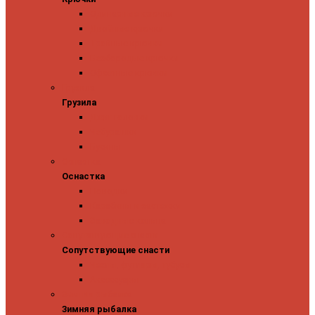
Одинарные крючки
Двойные крючки
Тройные крючки
Безбородые крючки
Офсетные крючки
Грузила
Грузила
Джиг головки
Чебурашки
Бусины
Оснастка
Оснастка
Поводки
Карабины и застежки
Заводные кольца
Сопутствующие снасти
Сопутствующие снасти
Чехлы, футляры, тубусы
Аксессуары
Зимняя рыбалка
Зимняя рыбалка