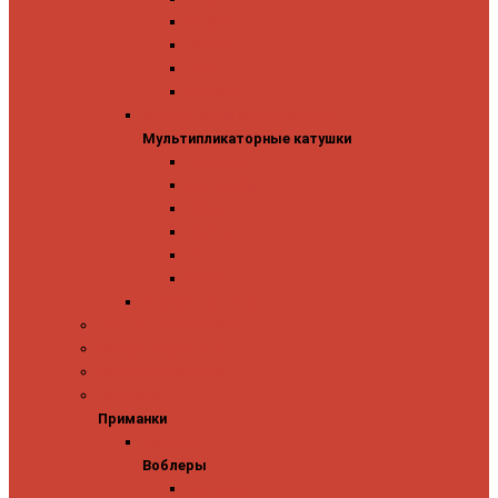
Mitchell
Okuma
Penn
Shimano
Мультипликаторные катушки
Мультипликаторные катушки
13 Fishing
Abu Garcia
Daiwa
Okuma
Penn
Shimano
Морские катушки
Спиннинговые наборы
Фидерные удилища
Фидерные катушки
Приманки
Приманки
Воблеры
Воблеры
Ever Green