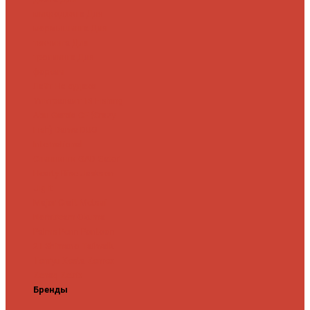
микроджига
Для
мормышинга
Для
твичинга
Для
троллинга
Для
форели
Лайт
На судака
Ультралайт
13 Fishing
Abu Garcia
CF (Crazy
Fish)
Daiwa
DUO
International
Спиннинги GAD
Gator
Hearty Rise
Jackson
Jig It
Major Craft
Metsui
Norstream
Okuma
Palms
Penn
Pontoon
21
Shimano
Tailwalk
Tenryu
Xesta
Zemex
Zenaq
Zetrix
Бренды