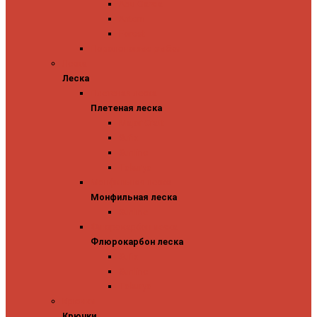
Abu Garcia
Antem
Forest
Поролоновые рыбки
Леска
Леска
Плетеная леска
Плетеная леска
Major Craft
Sufix
Sunline
Tokuryo
Монфильная леска
Монфильная леска
Sunline
Флюрокарбон леска
Флюрокарбон леска
Sufix
Sunline
Tokuryo
Крючки
Крючки