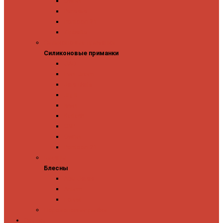
Owner
Panacea
Pontoon 21
Zipbaits
Силиконовые приманки
Силиконовые приманки
GAD
Ever Green
Jara Baits
Jig It
Issei
Keitech
OSP
Owner
Pontoon 21
Блесны
Блесны
Abu Garcia
Antem
Forest
Поролоновые рыбки
Скидки