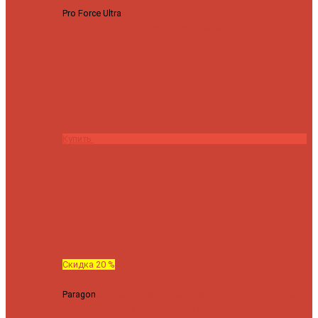
Pro Force Ultra
Спиннинг Hearty Rise Pro Force Ultra PFU-782L
тест 6-23 г длина 235 cm
23295 ₽
18636 ₽
Купить
Скидка 20 %
Paragon
Спиннинг Hearty Rise Paragon PA-802MH (Длина 244
см, тест 10-42 гр.)
24060 ₽
19248 ₽