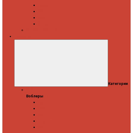
Daiwa
Okuma
Penn
Shimano
Морские катушки
Приманки
Категории
Воблеры
Воблеры
Ever Green
GAD
IMA
Megabass
OSP