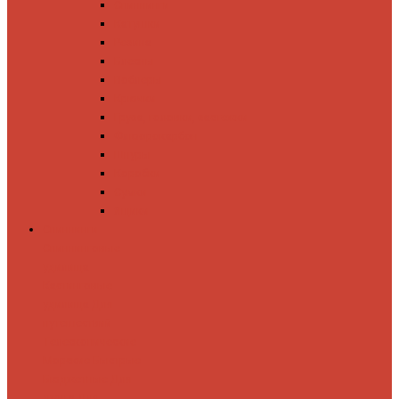
Спиннинги
Катушки
Резина
Блесны
Воблеры
Крючки
Груза, головки, застежки
Флюорокарбон
Шнуры
Коробки
Сумки
Ящики
Спиннинги
Спиннинговые
удилища
Кастинговые
удилища
Для
путешествий
Телескопические
Морские
Быстрые
Бюджетные
Для
джига
Для