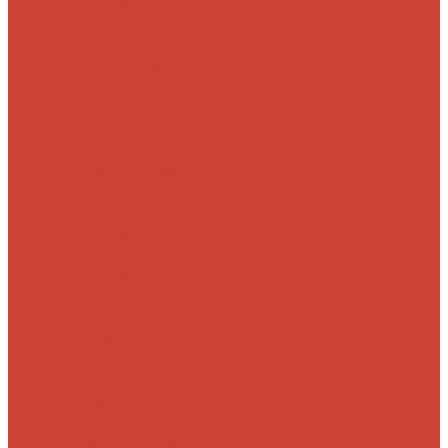
Морские
Быстрые
Бюджетные
Для
джига
Для
микроджига
Для
мормышинга
Для
твичинга
Для
троллинга
Для
форели
Лайт
На судака
Ультралайт
13
Fishing
Abu Garcia
CF (Crazy Fish)
Daiwa
DUO
International
Спиннинги GAD
Gator
Hearty Rise
Jackson
Jig It
Major Craft
Metsui
Norstream
Okuma
Palms
Penn
Pontoon 21
Shimano
Tailwalk