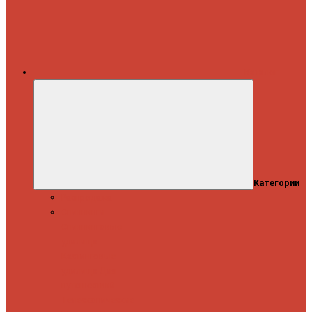
Каталог
Категории
Распродажа
Спиннинги
Спиннинговые
удилища
Кастинговые
удилища
Для
путешествий
Телескопические