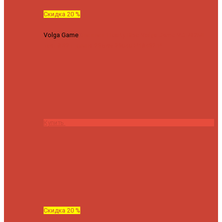
Скидка 20 %
Volga Game
Спиннинг Hearty Rise Volga Game VG-782ML
тест 8-32 г длина 235 см
23040 ₽
18432 ₽
Купить
Скидка 20 %