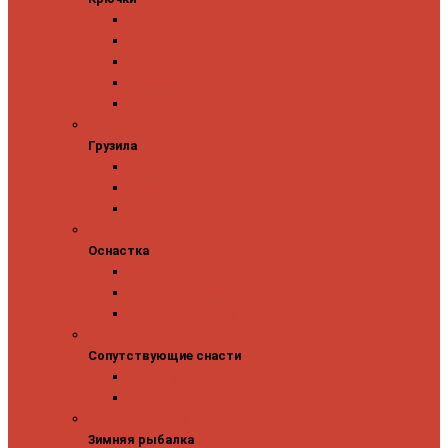
Одинарные крючки
Двойные крючки
Тройные крючки
Безбородые крючки
Офсетные крючки
Грузила
Грузила
Джиг головки
Чебурашки
Бусины
Оснастка
Оснастка
Поводки
Карабины и застежки
Заводные кольца
Сопутствующие снасти
Сопутствующие снасти
Чехлы, футляры, тубусы
Аксессуары
Зимняя рыбалка
Зимняя рыбалка