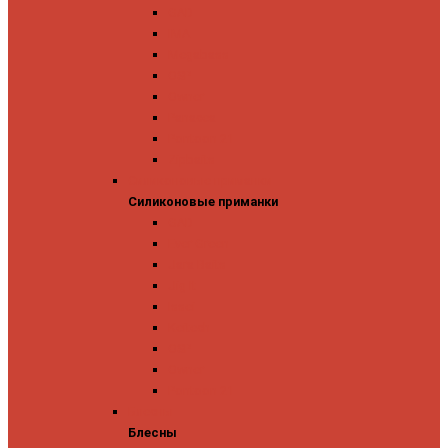
GAD
IMA
Megabass
OSP
Owner
Panacea
Pontoon 21
Zipbaits
Силиконовые приманки
Силиконовые приманки
GAD
Ever Green
Jara Baits
Jig It
Issei
Keitech
OSP
Owner
Pontoon 21
Блесны
Блесны