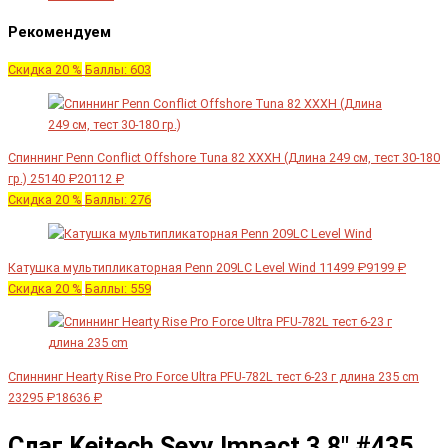
Рекомендуем
Скидка 20 %
Баллы: 603
Спиннинг Penn Conflict Offshore Tuna 82 XXXH (Длина 249 см, тест 30-180
гр.)
25140 ₽
20112 ₽
Скидка 20 %
Баллы: 276
Катушка мультипликаторная Penn 209LC Level Wind
11499 ₽
9199 ₽
Скидка 20 %
Баллы: 559
Спиннинг Hearty Rise Pro Force Ultra PFU-782L тест 6-23 г длина 235 cm
23295 ₽
18636 ₽
Слаг Keitech Sexy Impact 3.8" #435