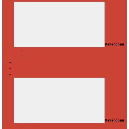
Категории
Скидки
Кешбэк от Spinning.ru
Как купить
Доставка и оплата
Информация
Категории
Новости