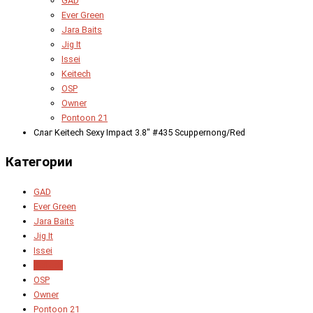
GAD
Ever Green
Jara Baits
Jig It
Issei
Keitech
OSP
Owner
Pontoon 21
Слаг Keitech Sexy Impact 3.8" #435 Scuppernong/Red
Категории
GAD
Ever Green
Jara Baits
Jig It
Issei
Keitech
OSP
Owner
Pontoon 21