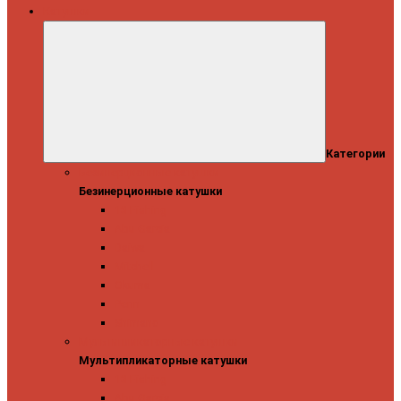
Катушки
Категории
Безинерционные катушки
Безинерционные катушки
13 Fishing
Abu Garcia
Daiwa
Mitchell
Okuma
Penn
Shimano
Мультипликаторные катушки
Мультипликаторные катушки
13 Fishing
Abu Garcia