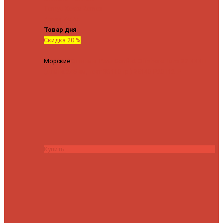
Tenryu
Xesta
Zemex
Zenaq
Zetrix
Товар дня
Скидка 20 %
Морские
Спиннинг Penn Conflict Offshore Tuna 82 XXXH
(Длина 249 см, тест 30-180 гр.)
25140 ₽
20112 ₽
Купить