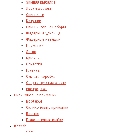
Зимняя рыбалка
Ловля форели
Спиннинги
Катушки
Спиннинговые наборы
Фидерные удилища
Фидерные катушки
Приманки
Леска
Крючки
Оснастка
Грузила
Сумки и коробки
Сопутствующие снасти
Распродажа
Силиконовые приманки
Воблеры
Силиконовые приманки
Блесны
Поролоновые рыбки
Keitech