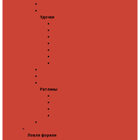
Ледобуры
Удочки
Удочки
Team Dubna
Jig It
Zetrix
На окуня
На судака
На форель
На щуку
Катушки для блеснения
Вибы
Ратлины
Ратлины
Ратлины на окуня
Ратлины на судака
Ратлины на форель
Ратлины на щуку
Леска
Ловля форели
Ловля форели