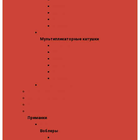
Mitchell
Okuma
Penn
Shimano
Мультипликаторные катушки
Мультипликаторные катушки
13 Fishing
Abu Garcia
Daiwa
Okuma
Penn
Shimano
Морские катушки
Спиннинговые наборы
Фидерные удилища
Фидерные катушки
Приманки
Приманки
Воблеры
Воблеры
Ever Green