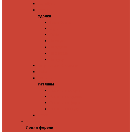
Ледобуры
Удочки
Удочки
Team Dubna
Jig It
Zetrix
На окуня
На судака
На форель
На щуку
Катушки для блеснения
Вибы
Ратлины
Ратлины
Ратлины на окуня
Ратлины на судака
Ратлины на форель
Ратлины на щуку
Леска
Ловля форели
Ловля форели