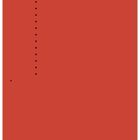
Спиннинги
Катушки
Резина
Блесны
Воблеры
Крючки
Груза, головки, застежки
Флюорокарбон
Шнуры
Коробки
Сумки
Ящики
Спиннинги
Спиннинговые
удилища
Кастинговые
удилища
Для
путешествий
Телескопические
Морские
Быстрые
Бюджетные
Для
джига
Для