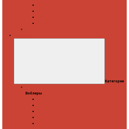
Daiwa
Okuma
Penn
Shimano
Морские катушки
Приманки
Категории
Воблеры
Воблеры
Ever Green
GAD
IMA
Megabass
OSP