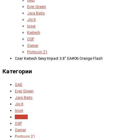
GAD
Ever Green
Jara Baits
Jig It
Issei
Keitech
OSP
Owner
Pontoon 21
Слаг Keitech Sexy Impact 3.8" EA#06 Orange Flash
Категории
GAD
Ever Green
Jara Baits
Jig It
Issei
Keitech
OSP
Owner
Pontoon 21