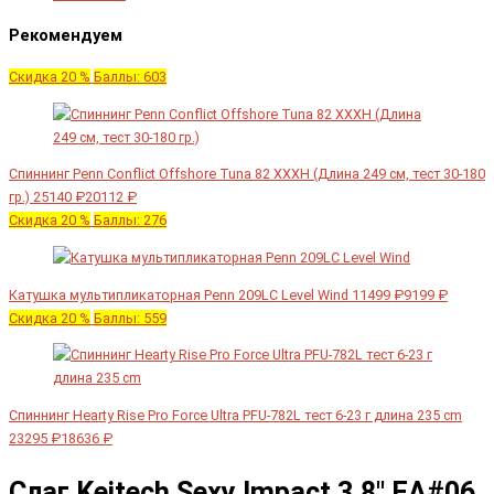
Рекомендуем
Скидка 20 %
Баллы: 603
Спиннинг Penn Conflict Offshore Tuna 82 XXXH (Длина 249 см, тест 30-180
гр.)
25140 ₽
20112 ₽
Скидка 20 %
Баллы: 276
Катушка мультипликаторная Penn 209LC Level Wind
11499 ₽
9199 ₽
Скидка 20 %
Баллы: 559
Спиннинг Hearty Rise Pro Force Ultra PFU-782L тест 6-23 г длина 235 cm
23295 ₽
18636 ₽
Слаг Keitech Sexy Impact 3.8" EA#06