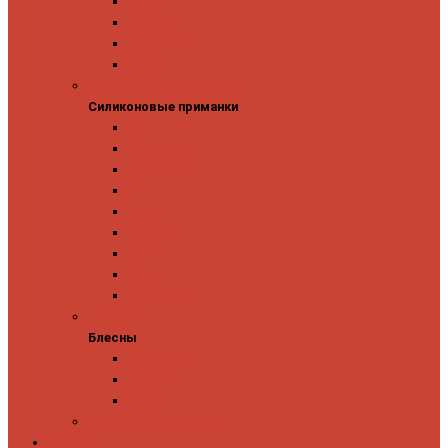
Owner
Panacea
Pontoon 21
Zipbaits
Силиконовые приманки
Силиконовые приманки
GAD
Ever Green
Jara Baits
Jig It
Issei
Keitech
OSP
Owner
Pontoon 21
Блесны
Блесны
Abu Garcia
Antem
Forest
Поролоновые рыбки
Скидки