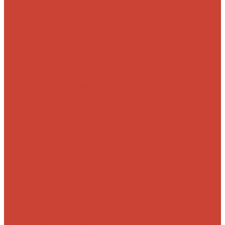
Морские
Быстрые
Бюджетные
Для
джига
Для
микроджига
Для
мормышинга
Для
твичинга
Для
троллинга
Для
форели
Лайт
На судака
Ультралайт
13
Fishing
Abu Garcia
CF (Crazy Fish)
Daiwa
DUO
International
Спиннинги GAD
Gator
Hearty Rise
Jackson
Jig It
Major Craft
Metsui
Norstream
Okuma
Palms
Penn
Pontoon 21
Shimano
Tailwalk