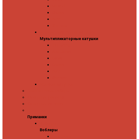
Mitchell
Okuma
Penn
Shimano
Мультипликаторные катушки
Мультипликаторные катушки
13 Fishing
Abu Garcia
Daiwa
Okuma
Penn
Shimano
Морские катушки
Спиннинговые наборы
Фидерные удилища
Фидерные катушки
Приманки
Приманки
Воблеры
Воблеры
Ever Green