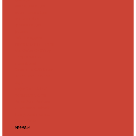
микроджига
Для
мормышинга
Для
твичинга
Для
троллинга
Для
форели
Лайт
На судака
Ультралайт
13 Fishing
Abu Garcia
CF (Crazy
Fish)
Daiwa
DUO
International
Спиннинги GAD
Gator
Hearty Rise
Jackson
Jig It
Major Craft
Metsui
Norstream
Okuma
Palms
Penn
Pontoon
21
Shimano
Tailwalk
Tenryu
Xesta
Zemex
Zenaq
Zetrix
Бренды