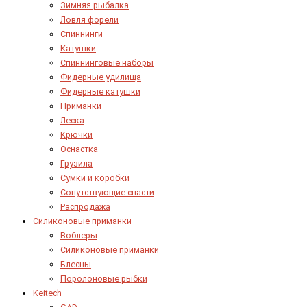
Зимняя рыбалка
Ловля форели
Спиннинги
Катушки
Спиннинговые наборы
Фидерные удилища
Фидерные катушки
Приманки
Леска
Крючки
Оснастка
Грузила
Сумки и коробки
Сопутствующие снасти
Распродажа
Силиконовые приманки
Воблеры
Силиконовые приманки
Блесны
Поролоновые рыбки
Keitech