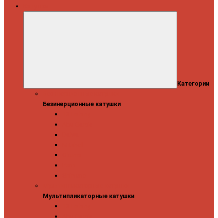
Катушки
Категории
Безинерционные катушки
Безинерционные катушки
13 Fishing
Abu Garcia
Daiwa
Mitchell
Okuma
Penn
Shimano
Мультипликаторные катушки
Мультипликаторные катушки
13 Fishing
Abu Garcia