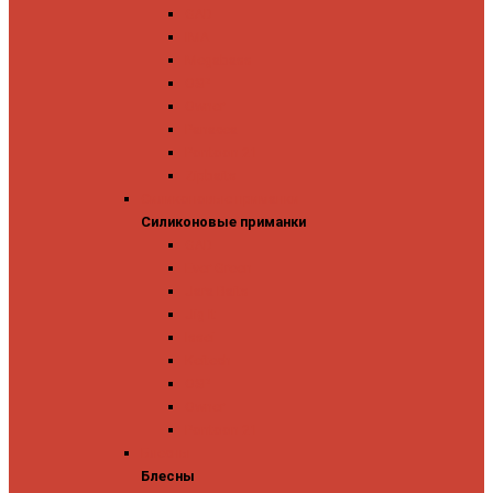
GAD
IMA
Megabass
OSP
Owner
Panacea
Pontoon 21
Zipbaits
Силиконовые приманки
Силиконовые приманки
GAD
Ever Green
Jara Baits
Jig It
Issei
Keitech
OSP
Owner
Pontoon 21
Блесны
Блесны