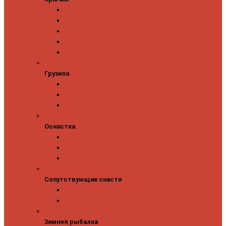
Одинарные крючки
Двойные крючки
Тройные крючки
Безбородые крючки
Офсетные крючки
Грузила
Грузила
Джиг головки
Чебурашки
Бусины
Оснастка
Оснастка
Поводки
Карабины и застежки
Заводные кольца
Сопутствующие снасти
Сопутствующие снасти
Чехлы, футляры, тубусы
Аксессуары
Зимняя рыбалка
Зимняя рыбалка