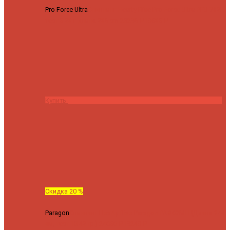
Pro Force Ultra
Спиннинг Hearty Rise Pro Force Ultra PFU-782L
тест 6-23 г длина 235 cm
23295 ₽
18636 ₽
Купить
Скидка 20 %
Paragon
Спиннинг Hearty Rise Paragon PA-802MH (Длина 244
см, тест 10-42 гр.)
24060 ₽
19248 ₽