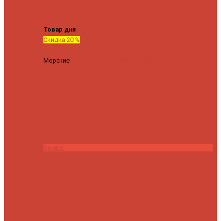
Tenryu
Xesta
Zemex
Zenaq
Zetrix
Товар дня
Скидка 20 %
Морские
Спиннинг Penn Conflict Offshore Tuna 82 XXXH
(Длина 249 см, тест 30-180 гр.)
25140 ₽
20112 ₽
Купить