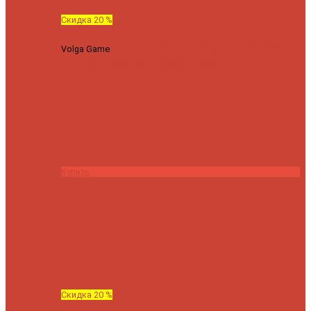
Скидка 20 %
Volga Game
Спиннинг Hearty Rise Volga Game VG-782ML
тест 8-32 г длина 235 см
23040 ₽
18432 ₽
Купить
Скидка 20 %