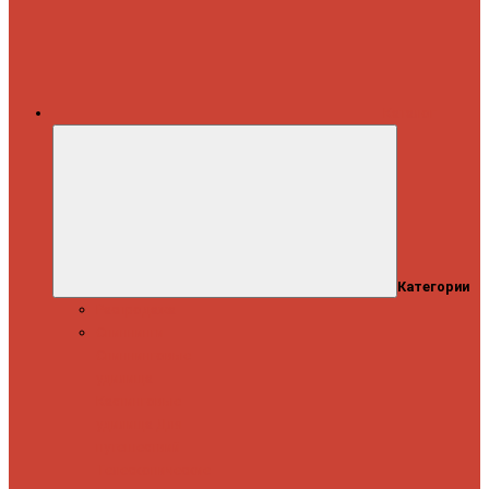
Каталог
Категории
Распродажа
Спиннинги
Спиннинговые
удилища
Кастинговые
удилища
Для
путешествий
Телескопические