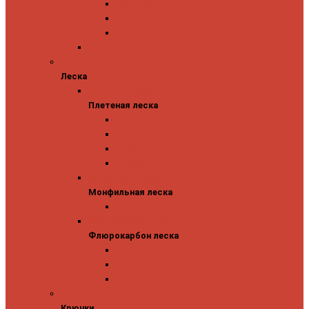
Abu Garcia
Antem
Forest
Поролоновые рыбки
Леска
Леска
Плетеная леска
Плетеная леска
Major Craft
Sufix
Sunline
Tokuryo
Монфильная леска
Монфильная леска
Sunline
Флюрокарбон леска
Флюрокарбон леска
Sufix
Sunline
Tokuryo
Крючки
Крючки