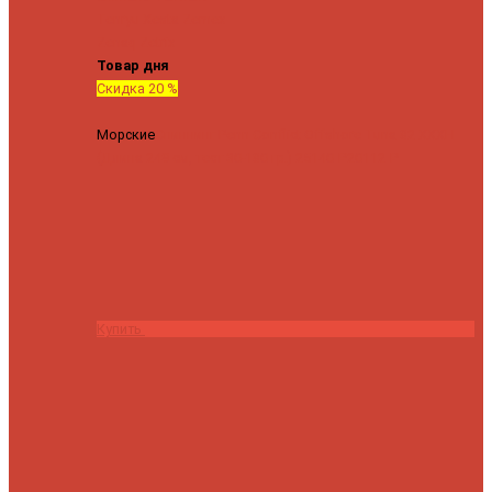
Tenryu
Xesta
Zemex
Zenaq
Zetrix
Товар дня
Скидка 20 %
Морские
Спиннинг Penn Conflict Offshore Tuna 82 XXXH
(Длина 249 см, тест 30-180 гр.)
25140 ₽
20112 ₽
Купить