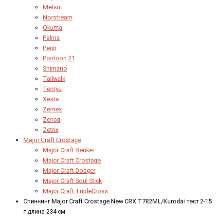
Metsui
Norstream
Okuma
Palms
Penn
Pontoon 21
Shimano
Tailwalk
Tenryu
Xesta
Zemex
Zenaq
Zetrix
Major Craft Crostage
Major Craft Benkei
Major Craft Crostage
Major Craft Dodger
Major Craft Soul Stick
Major Craft TripleCross
Спиннинг Major Craft Crostage New CRX T782ML/Kurodai тест 2-15
г длина 234 см