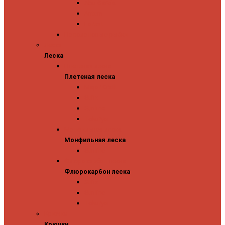
Abu Garcia
Antem
Forest
Поролоновые рыбки
Леска
Леска
Плетеная леска
Плетеная леска
Major Craft
Sufix
Sunline
Tokuryo
Монфильная леска
Монфильная леска
Sunline
Флюрокарбон леска
Флюрокарбон леска
Sufix
Sunline
Tokuryo
Крючки
Крючки