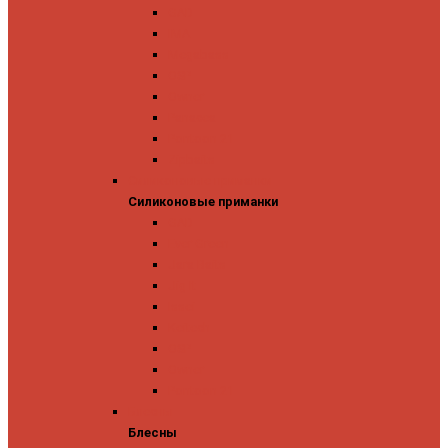
GAD
IMA
Megabass
OSP
Owner
Panacea
Pontoon 21
Zipbaits
Силиконовые приманки
Силиконовые приманки
GAD
Ever Green
Jara Baits
Jig It
Issei
Keitech
OSP
Owner
Pontoon 21
Блесны
Блесны