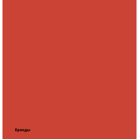
микроджига
Для
мормышинга
Для
твичинга
Для
троллинга
Для
форели
Лайт
На судака
Ультралайт
13 Fishing
Abu Garcia
CF (Crazy
Fish)
Daiwa
DUO
International
Спиннинги GAD
Gator
Hearty Rise
Jackson
Jig It
Major Craft
Metsui
Norstream
Okuma
Palms
Penn
Pontoon
21
Shimano
Tailwalk
Tenryu
Xesta
Zemex
Zenaq
Zetrix
Бренды