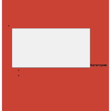
Каталог
Категории
Распродажа
Спиннинги
Спиннинговые
удилища
Кастинговые
удилища
Для
путешествий
Телескопические