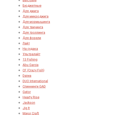
Быстрые
Бюджетные
Для джига
Для микроджига
Для мормышинга
Для твичинга
Для троллинга
Для форели
Лайт
На судака
Ультралайт
13 Fishing
Abu Garcia
CF (Crazy Fish)
Daiwa
DUO International
Спиннинги GAD
Gator
Hearty Rise
Jackson
Jig It
Major Craft