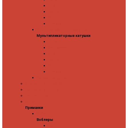
Mitchell
Okuma
Penn
Shimano
Мультипликаторные катушки
Мультипликаторные катушки
13 Fishing
Abu Garcia
Daiwa
Okuma
Penn
Shimano
Морские катушки
Спиннинговые наборы
Фидерные удилища
Фидерные катушки
Приманки
Приманки
Воблеры
Воблеры
Ever Green