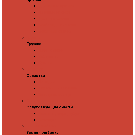
Одинарные крючки
Двойные крючки
Тройные крючки
Безбородые крючки
Офсетные крючки
Грузила
Грузила
Джиг головки
Чебурашки
Бусины
Оснастка
Оснастка
Поводки
Карабины и застежки
Заводные кольца
Сопутствующие снасти
Сопутствующие снасти
Чехлы, футляры, тубусы
Аксессуары
Зимняя рыбалка
Зимняя рыбалка