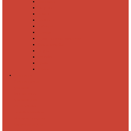
Спиннинги
Катушки
Резина
Блесны
Воблеры
Крючки
Груза, головки, застежки
Флюорокарбон
Шнуры
Коробки
Сумки
Ящики
Спиннинги
Спиннинговые
удилища
Кастинговые
удилища
Для
путешествий
Телескопические
Морские
Быстрые
Бюджетные
Для
джига
Для