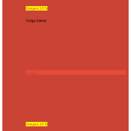
Скидка 20 %
Volga Game
Спиннинг Hearty Rise Volga Game VG-782ML
тест 8-32 г длина 235 см
23040 ₽
18432 ₽
Купить
Скидка 20 %