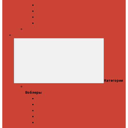
Daiwa
Okuma
Penn
Shimano
Морские катушки
Приманки
Категории
Воблеры
Воблеры
Ever Green
GAD
IMA
Megabass
OSP