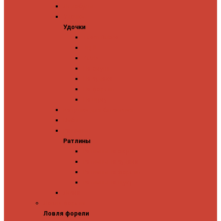
Ледобуры
Удочки
Удочки
Team Dubna
Jig It
Zetrix
На окуня
На судака
На форель
На щуку
Катушки для блеснения
Вибы
Ратлины
Ратлины
Ратлины на окуня
Ратлины на судака
Ратлины на форель
Ратлины на щуку
Леска
Ловля форели
Ловля форели