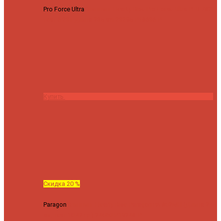
Pro Force Ultra
Спиннинг Hearty Rise Pro Force Ultra PFU-782L
тест 6-23 г длина 235 cm
23295 ₽
18636 ₽
Купить
Скидка 20 %
Paragon
Спиннинг Hearty Rise Paragon PA-802MH (Длина 244
см, тест 10-42 гр.)
24060 ₽
19248 ₽