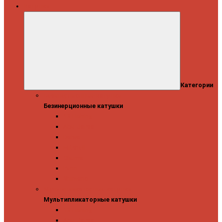
Катушки
Категории
Безинерционные катушки
Безинерционные катушки
13 Fishing
Abu Garcia
Daiwa
Mitchell
Okuma
Penn
Shimano
Мультипликаторные катушки
Мультипликаторные катушки
13 Fishing
Abu Garcia