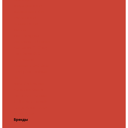
микроджига
Для
мормышинга
Для
твичинга
Для
троллинга
Для
форели
Лайт
На судака
Ультралайт
13 Fishing
Abu Garcia
CF (Crazy
Fish)
Daiwa
DUO
International
Спиннинги GAD
Gator
Hearty Rise
Jackson
Jig It
Major Craft
Metsui
Norstream
Okuma
Palms
Penn
Pontoon
21
Shimano
Tailwalk
Tenryu
Xesta
Zemex
Zenaq
Zetrix
Бренды