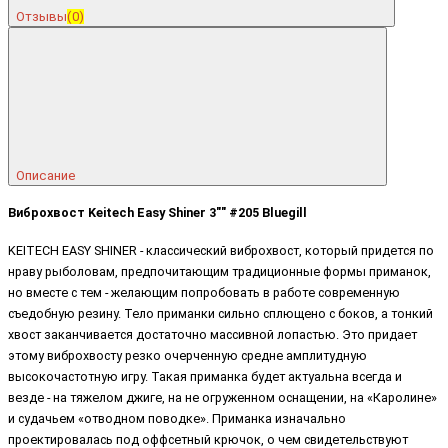
Отзывы
(0)
Описание
Виброхвост Keitech Easy Shiner 3"" #205 Bluegill
KEITECH EASY SHINER - классический виброхвост, который придется по
нраву рыболовам, предпочитающим традиционные формы приманок,
но вместе с тем - желающим попробовать в работе современную
съедобную резину. Тело приманки сильно сплющено с боков, а тонкий
хвост заканчивается достаточно массивной лопастью. Это придает
этому виброхвосту резко очерченную средне амплитудную
высокочастотную игру. Такая приманка будет актуальна всегда и
везде - на тяжелом джиге, на не огруженном оснащении, на «Каролине»
и судачьем «отводном поводке». Приманка изначально
проектировалась под оффсетный крючок, о чем свидетельствуют