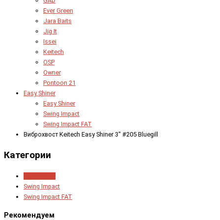
GAD
Ever Green
Jara Baits
Jig It
Issei
Keitech
OSP
Owner
Pontoon 21
Easy Shiner
Easy Shiner
Swing Impact
Swing Impact FAT
Виброхвост Keitech Easy Shiner 3" #205 Bluegill
Категории
Easy Shiner
Swing Impact
Swing Impact FAT
Рекомендуем