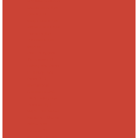
Морские
Быстрые
Бюджетные
Для
джига
Для
микроджига
Для
мормышинга
Для
твичинга
Для
троллинга
Для
форели
Лайт
На судака
Ультралайт
13
Fishing
Abu Garcia
CF (Crazy Fish)
Daiwa
DUO
International
Спиннинги GAD
Gator
Hearty Rise
Jackson
Jig It
Major Craft
Metsui
Norstream
Okuma
Palms
Penn
Pontoon 21
Shimano
Tailwalk