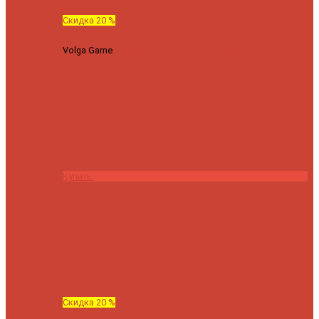
Скидка 20 %
Volga Game
Спиннинг Hearty Rise Volga Game VG-782ML
тест 8-32 г длина 235 см
23040 ₽
18432 ₽
Купить
Скидка 20 %