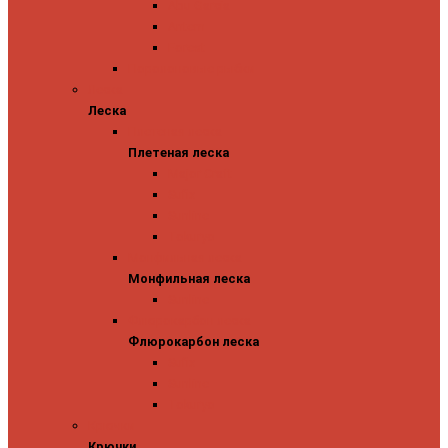
Abu Garcia
Antem
Forest
Поролоновые рыбки
Леска
Леска
Плетеная леска
Плетеная леска
Major Craft
Sufix
Sunline
Tokuryo
Монфильная леска
Монфильная леска
Sunline
Флюрокарбон леска
Флюрокарбон леска
Sufix
Sunline
Tokuryo
Крючки
Крючки