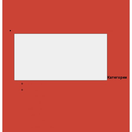
Каталог
Категории
Распродажа
Спиннинги
Спиннинговые
удилища
Кастинговые
удилища
Для
путешествий
Телескопические