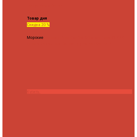
Tenryu
Xesta
Zemex
Zenaq
Zetrix
Товар дня
Скидка 20 %
Морские
Спиннинг Penn Conflict Offshore Tuna 82 XXXH
(Длина 249 см, тест 30-180 гр.)
25140 ₽
20112 ₽
Купить