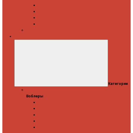
Daiwa
Okuma
Penn
Shimano
Морские катушки
Приманки
Категории
Воблеры
Воблеры
Ever Green
GAD
IMA
Megabass
OSP