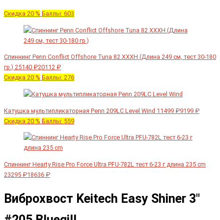
Скидка 20 %
Баллы: 603
Спиннинг Penn Conflict Offshore Tuna 82 XXXH (Длина 249 см, тест 30-180
гр.)
25140 ₽
20112 ₽
Скидка 20 %
Баллы: 276
Катушка мультипликаторная Penn 209LC Level Wind
11499 ₽
9199 ₽
Скидка 20 %
Баллы: 559
Спиннинг Hearty Rise Pro Force Ultra PFU-782L тест 6-23 г длина 235 cm
23295 ₽
18636 ₽
Виброхвост Keitech Easy Shiner 3"
#205 Bluegill