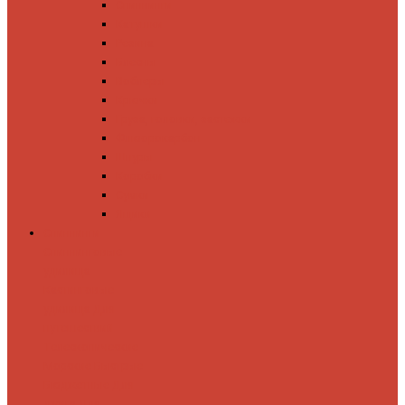
Спиннинги
Катушки
Резина
Блесны
Воблеры
Крючки
Груза, головки, застежки
Флюорокарбон
Шнуры
Коробки
Сумки
Ящики
Спиннинги
Спиннинговые
удилища
Кастинговые
удилища
Для
путешествий
Телескопические
Морские
Быстрые
Бюджетные
Для
джига
Для