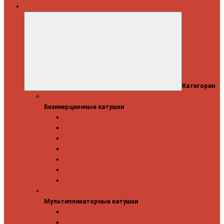
Катушки
Категории
Безинерционные катушки
Безинерционные катушки
13 Fishing
Abu Garcia
Daiwa
Mitchell
Okuma
Penn
Shimano
Мультипликаторные катушки
Мультипликаторные катушки
13 Fishing
Abu Garcia