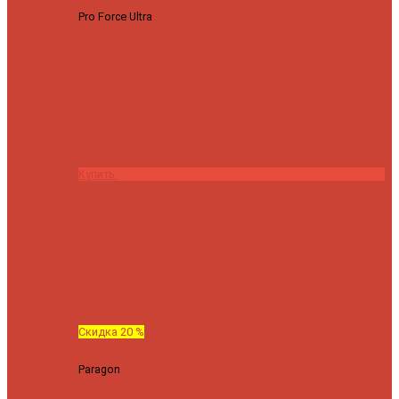
Pro Force Ultra
Спиннинг Hearty Rise Pro Force Ultra PFU-782L
тест 6-23 г длина 235 cm
23295 ₽
18636 ₽
Купить
Скидка 20 %
Paragon
Спиннинг Hearty Rise Paragon PA-802MH (Длина 244
см, тест 10-42 гр.)
24060 ₽
19248 ₽