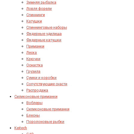
Зимняя рыбалка
Ловля форели
Спиннинги
Катушки
Спиннинговые наборы
Фидерные удилища
Фидерные катушки
Приманки
Леска
Крючки
Оснастка
Грузила
Сумки и коробки
Сопутствующие снасти
Распродажа
Силиконовые приманки
Воблеры
Силиконовые приманки
Блесны
Поролоновые рыбки
Keitech