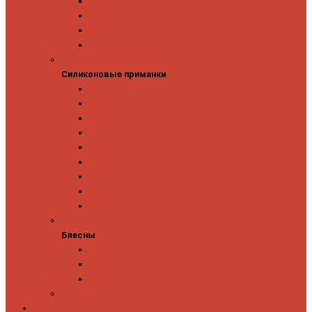
Owner
Panacea
Pontoon 21
Zipbaits
Силиконовые приманки
Силиконовые приманки
GAD
Ever Green
Jara Baits
Jig It
Issei
Keitech
OSP
Owner
Pontoon 21
Блесны
Блесны
Abu Garcia
Antem
Forest
Поролоновые рыбки
Скидки