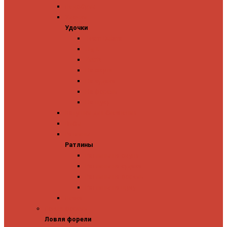
Ледобуры
Удочки
Удочки
Team Dubna
Jig It
Zetrix
На окуня
На судака
На форель
На щуку
Катушки для блеснения
Вибы
Ратлины
Ратлины
Ратлины на окуня
Ратлины на судака
Ратлины на форель
Ратлины на щуку
Леска
Ловля форели
Ловля форели