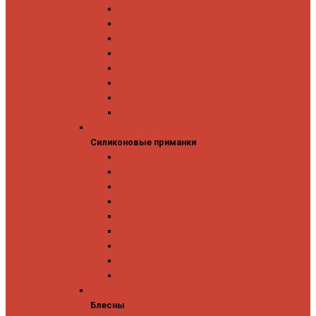
GAD
IMA
Megabass
OSP
Owner
Panacea
Pontoon 21
Zipbaits
Силиконовые приманки
Силиконовые приманки
GAD
Ever Green
Jara Baits
Jig It
Issei
Keitech
OSP
Owner
Pontoon 21
Блесны
Блесны