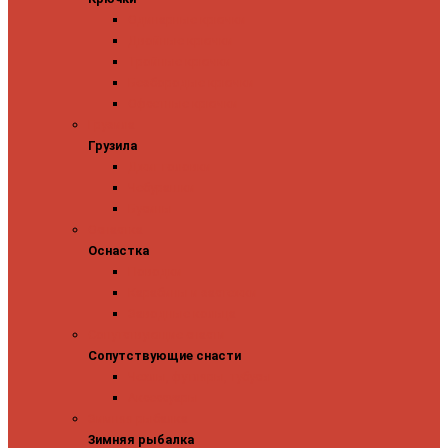
Одинарные крючки
Двойные крючки
Тройные крючки
Безбородые крючки
Офсетные крючки
Грузила
Грузила
Джиг головки
Чебурашки
Бусины
Оснастка
Оснастка
Поводки
Карабины и застежки
Заводные кольца
Сопутствующие снасти
Сопутствующие снасти
Чехлы, футляры, тубусы
Аксессуары
Зимняя рыбалка
Зимняя рыбалка