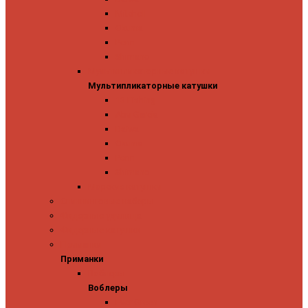
Mitchell
Okuma
Penn
Shimano
Мультипликаторные катушки
Мультипликаторные катушки
13 Fishing
Abu Garcia
Daiwa
Okuma
Penn
Shimano
Морские катушки
Спиннинговые наборы
Фидерные удилища
Фидерные катушки
Приманки
Приманки
Воблеры
Воблеры
Ever Green