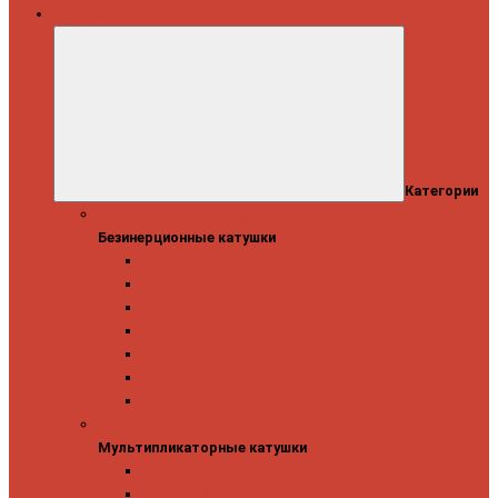
Катушки
Категории
Безинерционные катушки
Безинерционные катушки
13 Fishing
Abu Garcia
Daiwa
Mitchell
Okuma
Penn
Shimano
Мультипликаторные катушки
Мультипликаторные катушки
13 Fishing
Abu Garcia