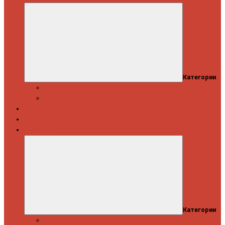
Категории
Скидки
Кешбэк от Spinning.ru
Как купить
Доставка и оплата
Информация
Категории
Новости