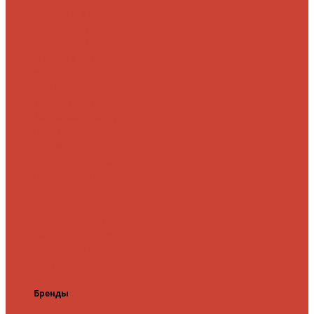
микроджига
Для
мормышинга
Для
твичинга
Для
троллинга
Для
форели
Лайт
На судака
Ультралайт
13 Fishing
Abu Garcia
CF (Crazy
Fish)
Daiwa
DUO
International
Спиннинги GAD
Gator
Hearty Rise
Jackson
Jig It
Major Craft
Metsui
Norstream
Okuma
Palms
Penn
Pontoon
21
Shimano
Tailwalk
Tenryu
Xesta
Zemex
Zenaq
Zetrix
Бренды