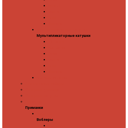
Mitchell
Okuma
Penn
Shimano
Мультипликаторные катушки
Мультипликаторные катушки
13 Fishing
Abu Garcia
Daiwa
Okuma
Penn
Shimano
Морские катушки
Спиннинговые наборы
Фидерные удилища
Фидерные катушки
Приманки
Приманки
Воблеры
Воблеры
Ever Green