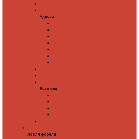
Ледобуры
Удочки
Удочки
Team Dubna
Jig It
Zetrix
На окуня
На судака
На форель
На щуку
Катушки для блеснения
Вибы
Ратлины
Ратлины
Ратлины на окуня
Ратлины на судака
Ратлины на форель
Ратлины на щуку
Леска
Ловля форели
Ловля форели