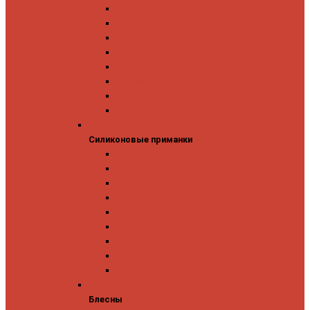
GAD
IMA
Megabass
OSP
Owner
Panacea
Pontoon 21
Zipbaits
Силиконовые приманки
Силиконовые приманки
GAD
Ever Green
Jara Baits
Jig It
Issei
Keitech
OSP
Owner
Pontoon 21
Блесны
Блесны