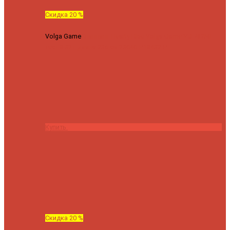
Скидка 20 %
Volga Game
Спиннинг Hearty Rise Volga Game VG-782ML
тест 8-32 г длина 235 см
23040 ₽
18432 ₽
Купить
Скидка 20 %