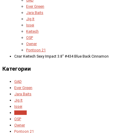
GAD
Ever Green
Jara Baits
Jig It
Issei
Keitech
OSP
Owner
Pontoon 21
Слаг Keitech Sexy Impact 3.8" #434 Blue Back Cinnamon
Категории
GAD
Ever Green
Jara Baits
Jig It
Issei
Keitech
OSP
Owner
Pontoon 21