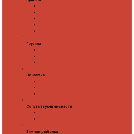
Одинарные крючки
Двойные крючки
Тройные крючки
Безбородые крючки
Офсетные крючки
Грузила
Грузила
Джиг головки
Чебурашки
Бусины
Оснастка
Оснастка
Поводки
Карабины и застежки
Заводные кольца
Сопутствующие снасти
Сопутствующие снасти
Чехлы, футляры, тубусы
Аксессуары
Зимняя рыбалка
Зимняя рыбалка