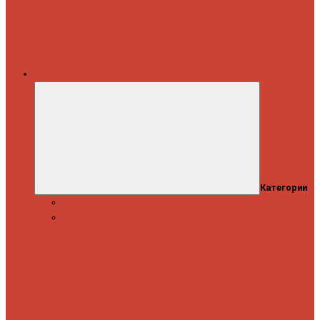
Каталог
Категории
Распродажа
Спиннинги
Спиннинговые
удилища
Кастинговые
удилища
Для
путешествий
Телескопические