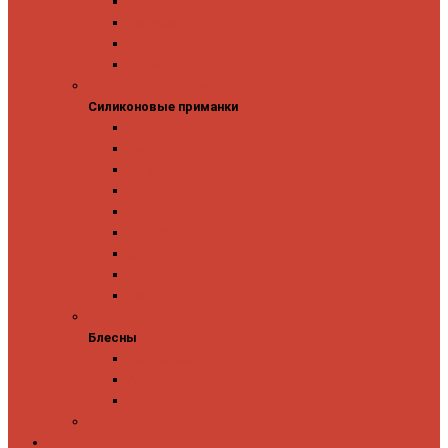
Owner
Panacea
Pontoon 21
Zipbaits
Силиконовые приманки
Силиконовые приманки
GAD
Ever Green
Jara Baits
Jig It
Issei
Keitech
OSP
Owner
Pontoon 21
Блесны
Блесны
Abu Garcia
Antem
Forest
Поролоновые рыбки
Скидки