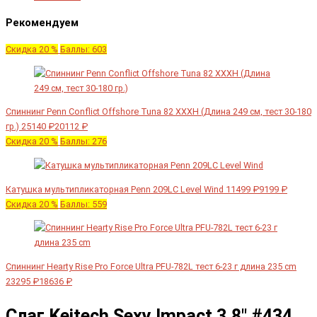
Рекомендуем
Скидка 20 %
Баллы: 603
Спиннинг Penn Conflict Offshore Tuna 82 XXXH (Длина 249 см, тест 30-180
гр.)
25140 ₽
20112 ₽
Скидка 20 %
Баллы: 276
Катушка мультипликаторная Penn 209LC Level Wind
11499 ₽
9199 ₽
Скидка 20 %
Баллы: 559
Спиннинг Hearty Rise Pro Force Ultra PFU-782L тест 6-23 г длина 235 cm
23295 ₽
18636 ₽
Слаг Keitech Sexy Impact 3.8" #434