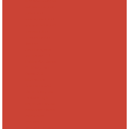
Морские
Быстрые
Бюджетные
Для
джига
Для
микроджига
Для
мормышинга
Для
твичинга
Для
троллинга
Для
форели
Лайт
На судака
Ультралайт
13
Fishing
Abu Garcia
CF (Crazy Fish)
Daiwa
DUO
International
Спиннинги GAD
Gator
Hearty Rise
Jackson
Jig It
Major Craft
Metsui
Norstream
Okuma
Palms
Penn
Pontoon 21
Shimano
Tailwalk