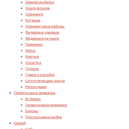
Зимняя рыбалка
Ловля форели
Спиннинги
Катушки
Спиннинговые наборы
Фидерные удилища
Фидерные катушки
Приманки
Леска
Крючки
Оснастка
Грузила
Сумки и коробки
Сопутствующие снасти
Распродажа
Силиконовые приманки
Воблеры
Силиконовые приманки
Блесны
Поролоновые рыбки
Keitech