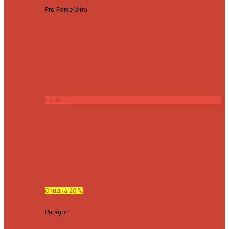
Pro Force Ultra
Спиннинг Hearty Rise Pro Force Ultra PFU-782L
тест 6-23 г длина 235 cm
23295 ₽
18636 ₽
Купить
Скидка 20 %
Paragon
Спиннинг Hearty Rise Paragon PA-802MH (Длина 244
см, тест 10-42 гр.)
24060 ₽
19248 ₽