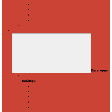
Daiwa
Okuma
Penn
Shimano
Морские катушки
Приманки
Категории
Воблеры
Воблеры
Ever Green
GAD
IMA
Megabass
OSP