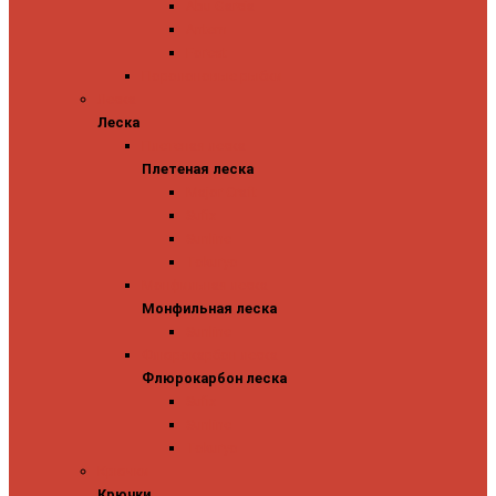
Abu Garcia
Antem
Forest
Поролоновые рыбки
Леска
Леска
Плетеная леска
Плетеная леска
Major Craft
Sufix
Sunline
Tokuryo
Монфильная леска
Монфильная леска
Sunline
Флюрокарбон леска
Флюрокарбон леска
Sufix
Sunline
Tokuryo
Крючки
Крючки