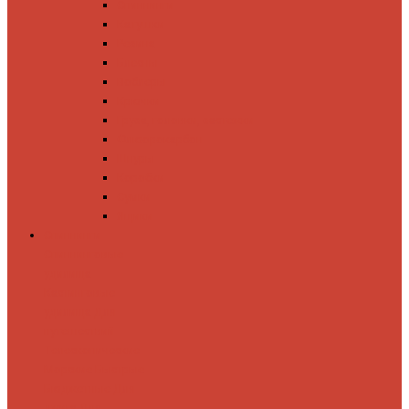
Спиннинги
Катушки
Резина
Блесны
Воблеры
Крючки
Груза, головки, застежки
Флюорокарбон
Шнуры
Коробки
Сумки
Ящики
Спиннинги
Спиннинговые
удилища
Кастинговые
удилища
Для
путешествий
Телескопические
Морские
Быстрые
Бюджетные
Для
джига
Для