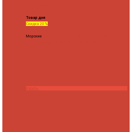
Tenryu
Xesta
Zemex
Zenaq
Zetrix
Товар дня
Скидка 20 %
Морские
Спиннинг Penn Conflict Offshore Tuna 82 XXXH
(Длина 249 см, тест 30-180 гр.)
25140 ₽
20112 ₽
Купить