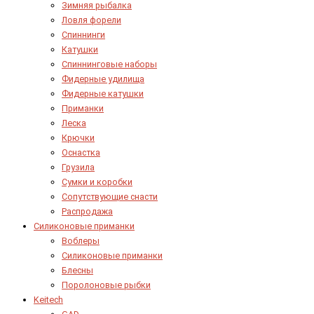
Зимняя рыбалка
Ловля форели
Спиннинги
Катушки
Спиннинговые наборы
Фидерные удилища
Фидерные катушки
Приманки
Леска
Крючки
Оснастка
Грузила
Сумки и коробки
Сопутствующие снасти
Распродажа
Силиконовые приманки
Воблеры
Силиконовые приманки
Блесны
Поролоновые рыбки
Keitech