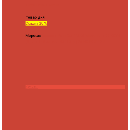
Tenryu
Xesta
Zemex
Zenaq
Zetrix
Товар дня
Скидка 20 %
Морские
Спиннинг Penn Conflict Offshore Tuna 82 XXXH
(Длина 249 см, тест 30-180 гр.)
25140 ₽
20112 ₽
Купить