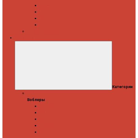
Daiwa
Okuma
Penn
Shimano
Морские катушки
Приманки
Категории
Воблеры
Воблеры
Ever Green
GAD
IMA
Megabass
OSP