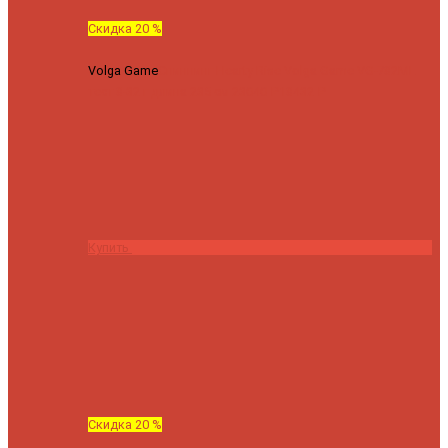
Скидка 20 %
Volga Game
Спиннинг Hearty Rise Volga Game VG-782ML
тест 8-32 г длина 235 см
23040 ₽
18432 ₽
Купить
Скидка 20 %