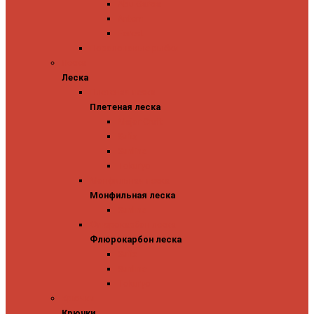
Abu Garcia
Antem
Forest
Поролоновые рыбки
Леска
Леска
Плетеная леска
Плетеная леска
Major Craft
Sufix
Sunline
Tokuryo
Монфильная леска
Монфильная леска
Sunline
Флюрокарбон леска
Флюрокарбон леска
Sufix
Sunline
Tokuryo
Крючки
Крючки