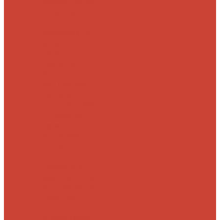
Морские
Быстрые
Бюджетные
Для
джига
Для
микроджига
Для
мормышинга
Для
твичинга
Для
троллинга
Для
форели
Лайт
На судака
Ультралайт
13
Fishing
Abu Garcia
CF (Crazy Fish)
Daiwa
DUO
International
Спиннинги GAD
Gator
Hearty Rise
Jackson
Jig It
Major Craft
Metsui
Norstream
Okuma
Palms
Penn
Pontoon 21
Shimano
Tailwalk