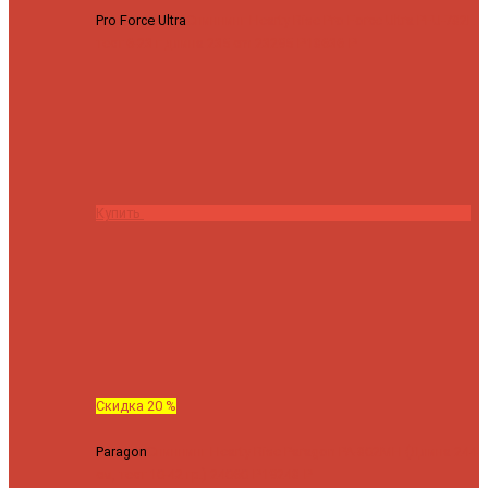
Pro Force Ultra
Спиннинг Hearty Rise Pro Force Ultra PFU-782L
тест 6-23 г длина 235 cm
23295 ₽
18636 ₽
Купить
Скидка 20 %
Paragon
Спиннинг Hearty Rise Paragon PA-802MH (Длина 244
см, тест 10-42 гр.)
24060 ₽
19248 ₽