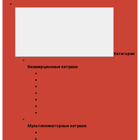
Катушки
Категории
Безинерционные катушки
Безинерционные катушки
13 Fishing
Abu Garcia
Daiwa
Mitchell
Okuma
Penn
Shimano
Мультипликаторные катушки
Мультипликаторные катушки
13 Fishing
Abu Garcia