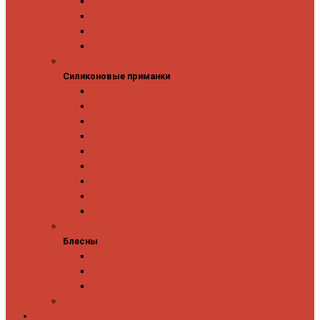
Owner
Panacea
Pontoon 21
Zipbaits
Силиконовые приманки
Силиконовые приманки
GAD
Ever Green
Jara Baits
Jig It
Issei
Keitech
OSP
Owner
Pontoon 21
Блесны
Блесны
Abu Garcia
Antem
Forest
Поролоновые рыбки
Скидки