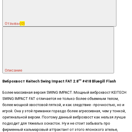
Отзывы
(0)
Описание
Виброхвост Keitech Swing Impact FAT 2.8"" #418 Bluegill Flash
Более массивная версия SWING IMPACT. Мощный виброхвост KEITECH
SWING IMPACT FAT отличается не только более объемным телом,
более мощной хвостовой пяткой, и как следствие - прочностью, но и
игрой. Она у этой приманки гораздо более агрессивная, чем у тонкой,
оригинальной версии. Поэтому данный виброхвост как нельзя лучше
подходит для тяжелых оснасток. Ну и не стоит забывать про
фирменный кальмаровый аттрактант от этого японского ателье,