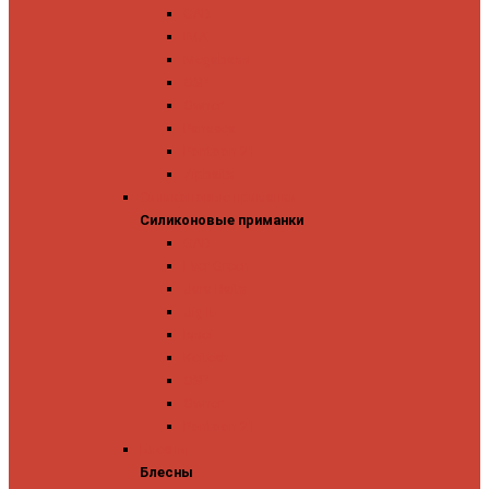
GAD
IMA
Megabass
OSP
Owner
Panacea
Pontoon 21
Zipbaits
Силиконовые приманки
Силиконовые приманки
GAD
Ever Green
Jara Baits
Jig It
Issei
Keitech
OSP
Owner
Pontoon 21
Блесны
Блесны