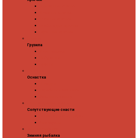
Одинарные крючки
Двойные крючки
Тройные крючки
Безбородые крючки
Офсетные крючки
Грузила
Грузила
Джиг головки
Чебурашки
Бусины
Оснастка
Оснастка
Поводки
Карабины и застежки
Заводные кольца
Сопутствующие снасти
Сопутствующие снасти
Чехлы, футляры, тубусы
Аксессуары
Зимняя рыбалка
Зимняя рыбалка