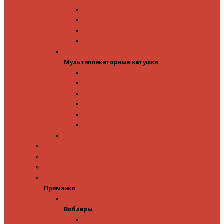
Mitchell
Okuma
Penn
Shimano
Мультипликаторные катушки
Мультипликаторные катушки
13 Fishing
Abu Garcia
Daiwa
Okuma
Penn
Shimano
Морские катушки
Спиннинговые наборы
Фидерные удилища
Фидерные катушки
Приманки
Приманки
Воблеры
Воблеры
Ever Green