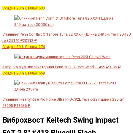
Скидка 20 %
Баллы: 603
Спиннинг Penn Conflict Offshore Tuna 82 XXXH (Длина 249 см, тест 30-180
гр.)
25140 ₽
20112 ₽
Скидка 20 %
Баллы: 276
Катушка мультипликаторная Penn 209LC Level Wind
11499 ₽
9199 ₽
Скидка 20 %
Баллы: 559
Спиннинг Hearty Rise Pro Force Ultra PFU-782L тест 6-23 г длина 235 cm
23295 ₽
18636 ₽
Виброхвост Keitech Swing Impact
FAT 2.8" #418 Bluegill Flash