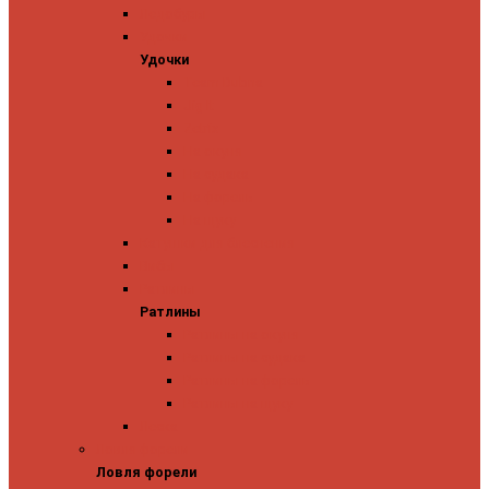
Ледобуры
Удочки
Удочки
Team Dubna
Jig It
Zetrix
На окуня
На судака
На форель
На щуку
Катушки для блеснения
Вибы
Ратлины
Ратлины
Ратлины на окуня
Ратлины на судака
Ратлины на форель
Ратлины на щуку
Леска
Ловля форели
Ловля форели