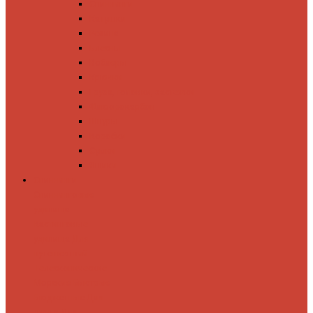
Спиннинги
Катушки
Резина
Блесны
Воблеры
Крючки
Груза, головки, застежки
Флюорокарбон
Шнуры
Коробки
Сумки
Ящики
Спиннинги
Спиннинговые
удилища
Кастинговые
удилища
Для
путешествий
Телескопические
Морские
Быстрые
Бюджетные
Для
джига
Для