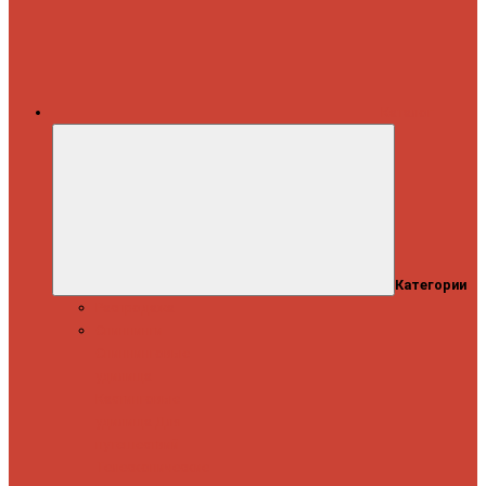
Каталог
Категории
Распродажа
Спиннинги
Спиннинговые
удилища
Кастинговые
удилища
Для
путешествий
Телескопические