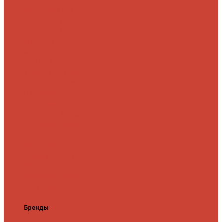
микроджига
Для
мормышинга
Для
твичинга
Для
троллинга
Для
форели
Лайт
На судака
Ультралайт
13 Fishing
Abu Garcia
CF (Crazy
Fish)
Daiwa
DUO
International
Спиннинги GAD
Gator
Hearty Rise
Jackson
Jig It
Major Craft
Metsui
Norstream
Okuma
Palms
Penn
Pontoon
21
Shimano
Tailwalk
Tenryu
Xesta
Zemex
Zenaq
Zetrix
Бренды