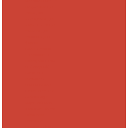
Морские
Быстрые
Бюджетные
Для
джига
Для
микроджига
Для
мормышинга
Для
твичинга
Для
троллинга
Для
форели
Лайт
На судака
Ультралайт
13
Fishing
Abu Garcia
CF (Crazy Fish)
Daiwa
DUO
International
Спиннинги GAD
Gator
Hearty Rise
Jackson
Jig It
Major Craft
Metsui
Norstream
Okuma
Palms
Penn
Pontoon 21
Shimano
Tailwalk