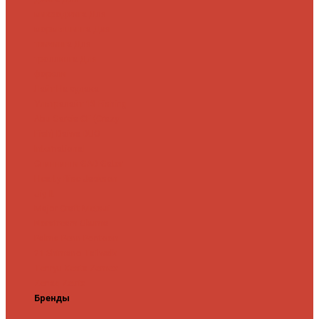
микроджига
Для
мормышинга
Для
твичинга
Для
троллинга
Для
форели
Лайт
На судака
Ультралайт
13 Fishing
Abu Garcia
CF (Crazy
Fish)
Daiwa
DUO
International
Спиннинги GAD
Gator
Hearty Rise
Jackson
Jig It
Major Craft
Metsui
Norstream
Okuma
Palms
Penn
Pontoon
21
Shimano
Tailwalk
Tenryu
Xesta
Zemex
Zenaq
Zetrix
Бренды