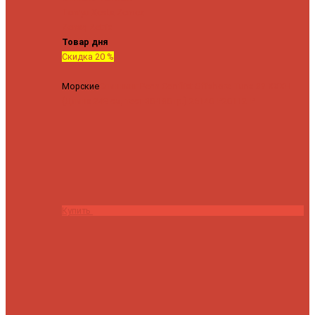
Tenryu
Xesta
Zemex
Zenaq
Zetrix
Товар дня
Скидка 20 %
Морские
Спиннинг Penn Conflict Offshore Tuna 82 XXXH
(Длина 249 см, тест 30-180 гр.)
25140 ₽
20112 ₽
Купить