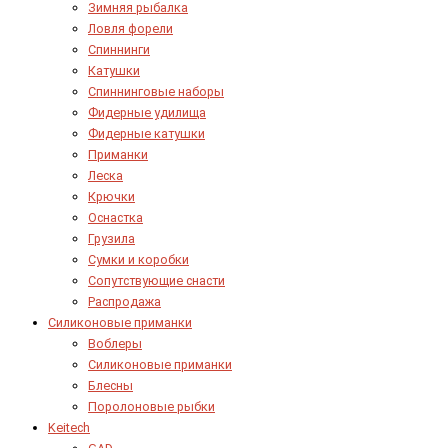
Зимняя рыбалка
Ловля форели
Спиннинги
Катушки
Спиннинговые наборы
Фидерные удилища
Фидерные катушки
Приманки
Леска
Крючки
Оснастка
Грузила
Сумки и коробки
Сопутствующие снасти
Распродажа
Силиконовые приманки
Воблеры
Силиконовые приманки
Блесны
Поролоновые рыбки
Keitech