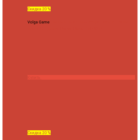
Скидка 20 %
Volga Game
Спиннинг Hearty Rise Volga Game VG-782ML
тест 8-32 г длина 235 см
23040 ₽
18432 ₽
Купить
Скидка 20 %