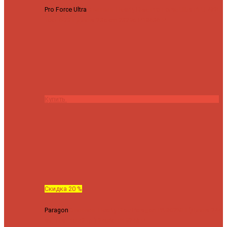
Pro Force Ultra
Спиннинг Hearty Rise Pro Force Ultra PFU-782L
тест 6-23 г длина 235 cm
23295 ₽
18636 ₽
Купить
Скидка 20 %
Paragon
Спиннинг Hearty Rise Paragon PA-802MH (Длина 244
см, тест 10-42 гр.)
24060 ₽
19248 ₽