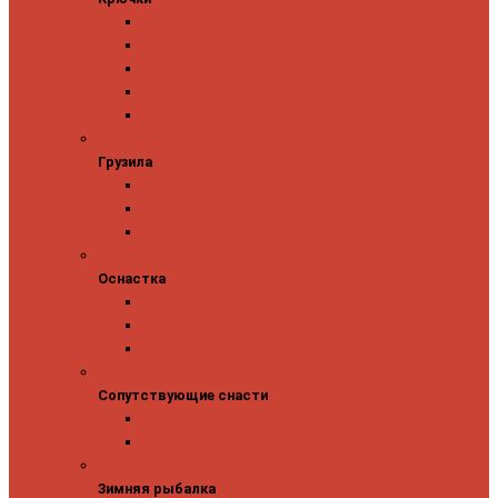
Одинарные крючки
Двойные крючки
Тройные крючки
Безбородые крючки
Офсетные крючки
Грузила
Грузила
Джиг головки
Чебурашки
Бусины
Оснастка
Оснастка
Поводки
Карабины и застежки
Заводные кольца
Сопутствующие снасти
Сопутствующие снасти
Чехлы, футляры, тубусы
Аксессуары
Зимняя рыбалка
Зимняя рыбалка