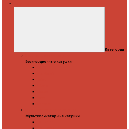
Катушки
Категории
Безинерционные катушки
Безинерционные катушки
13 Fishing
Abu Garcia
Daiwa
Mitchell
Okuma
Penn
Shimano
Мультипликаторные катушки
Мультипликаторные катушки
13 Fishing
Abu Garcia