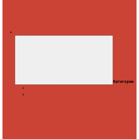
Каталог
Категории
Распродажа
Спиннинги
Спиннинговые
удилища
Кастинговые
удилища
Для
путешествий
Телескопические