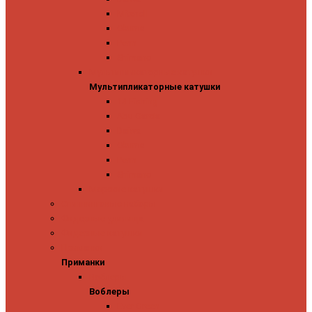
Mitchell
Okuma
Penn
Shimano
Мультипликаторные катушки
Мультипликаторные катушки
13 Fishing
Abu Garcia
Daiwa
Okuma
Penn
Shimano
Морские катушки
Спиннинговые наборы
Фидерные удилища
Фидерные катушки
Приманки
Приманки
Воблеры
Воблеры
Ever Green