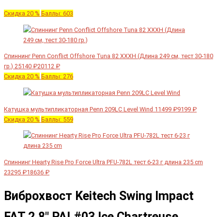
Скидка 20 %
Баллы: 603
Спиннинг Penn Conflict Offshore Tuna 82 XXXH (Длина 249 см, тест 30-180
гр.)
25140 ₽
20112 ₽
Скидка 20 %
Баллы: 276
Катушка мультипликаторная Penn 209LC Level Wind
11499 ₽
9199 ₽
Скидка 20 %
Баллы: 559
Спиннинг Hearty Rise Pro Force Ultra PFU-782L тест 6-23 г длина 235 cm
23295 ₽
18636 ₽
Виброхвост Keitech Swing Impact
FAT 2.8" PAL#03 Ice Chartreuse