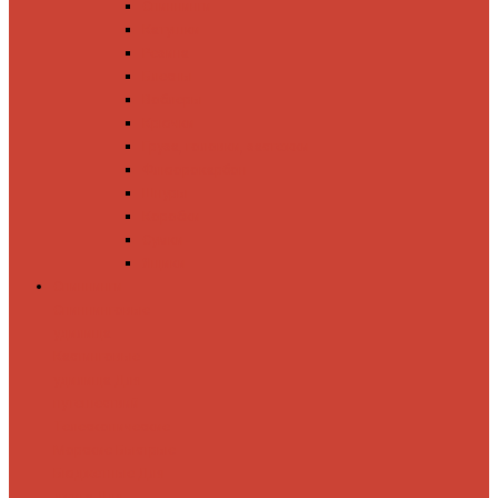
Спиннинги
Катушки
Резина
Блесны
Воблеры
Крючки
Груза, головки, застежки
Флюорокарбон
Шнуры
Коробки
Сумки
Ящики
Спиннинги
Спиннинговые
удилища
Кастинговые
удилища
Для
путешествий
Телескопические
Морские
Быстрые
Бюджетные
Для
джига
Для