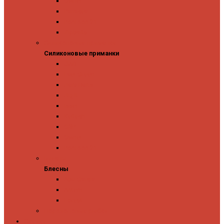
Owner
Panacea
Pontoon 21
Zipbaits
Силиконовые приманки
Силиконовые приманки
GAD
Ever Green
Jara Baits
Jig It
Issei
Keitech
OSP
Owner
Pontoon 21
Блесны
Блесны
Abu Garcia
Antem
Forest
Поролоновые рыбки
Скидки