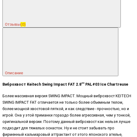
Отзывы
(0)
Описание
Виброхвост Keitech Swing Impact FAT 2.8"" PAL#03 Ice Chartreuse
Более массивная версия SWING IMPACT. Мощный виброхвост KEITECH
SWING IMPACT FAT отличается не только более объемным телом,
более мощной хвостовой пяткой, и как следствие - прочностью, но и
игрой. Она у этой приманки гораздо более агрессивная, чем у тонкой,
оригинальной версии. Поэтому данный виброхвост как нельзя лучше
подходит для тяжелых оснасток. Ну и не стоит забывать про
фирменный кальмаровый аттрактант от этого японского ателье,