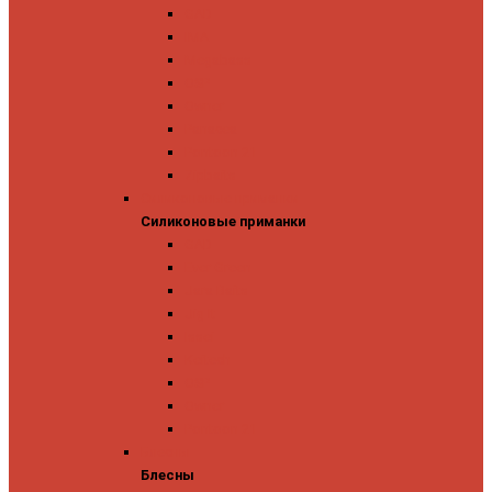
GAD
IMA
Megabass
OSP
Owner
Panacea
Pontoon 21
Zipbaits
Силиконовые приманки
Силиконовые приманки
GAD
Ever Green
Jara Baits
Jig It
Issei
Keitech
OSP
Owner
Pontoon 21
Блесны
Блесны