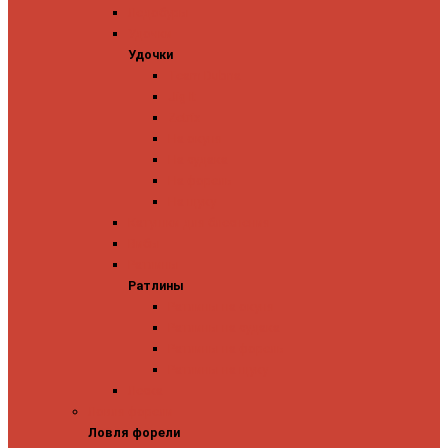
Ледобуры
Удочки
Удочки
Team Dubna
Jig It
Zetrix
На окуня
На судака
На форель
На щуку
Катушки для блеснения
Вибы
Ратлины
Ратлины
Ратлины на окуня
Ратлины на судака
Ратлины на форель
Ратлины на щуку
Леска
Ловля форели
Ловля форели