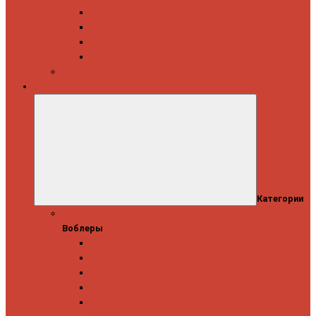
Daiwa
Okuma
Penn
Shimano
Морские катушки
Приманки
Категории
Воблеры
Воблеры
Ever Green
GAD
IMA
Megabass
OSP