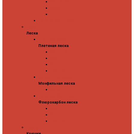
Abu Garcia
Antem
Forest
Поролоновые рыбки
Леска
Леска
Плетеная леска
Плетеная леска
Major Craft
Sufix
Sunline
Tokuryo
Монфильная леска
Монфильная леска
Sunline
Флюрокарбон леска
Флюрокарбон леска
Sufix
Sunline
Tokuryo
Крючки
Крючки