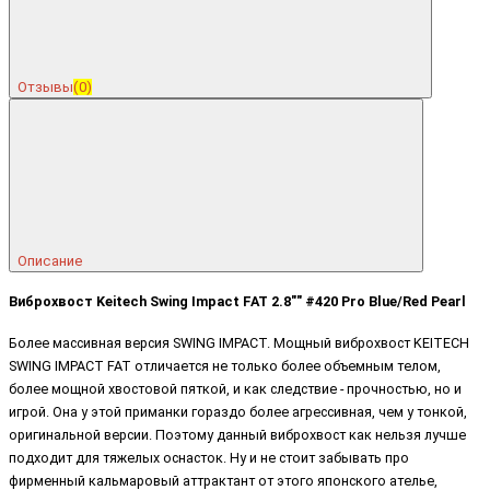
Отзывы
(0)
Описание
Виброхвост Keitech Swing Impact FAT 2.8"" #420 Pro Blue/Red Pearl
Более массивная версия SWING IMPACT. Мощный виброхвост KEITECH
SWING IMPACT FAT отличается не только более объемным телом,
более мощной хвостовой пяткой, и как следствие - прочностью, но и
игрой. Она у этой приманки гораздо более агрессивная, чем у тонкой,
оригинальной версии. Поэтому данный виброхвост как нельзя лучше
подходит для тяжелых оснасток. Ну и не стоит забывать про
фирменный кальмаровый аттрактант от этого японского ателье,