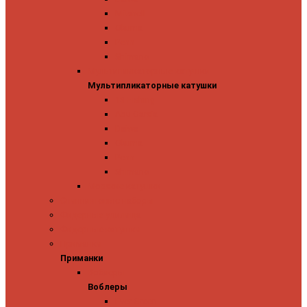
Mitchell
Okuma
Penn
Shimano
Мультипликаторные катушки
Мультипликаторные катушки
13 Fishing
Abu Garcia
Daiwa
Okuma
Penn
Shimano
Морские катушки
Спиннинговые наборы
Фидерные удилища
Фидерные катушки
Приманки
Приманки
Воблеры
Воблеры
Ever Green