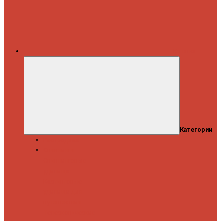
Каталог
Категории
Распродажа
Спиннинги
Спиннинговые
удилища
Кастинговые
удилища
Для
путешествий
Телескопические