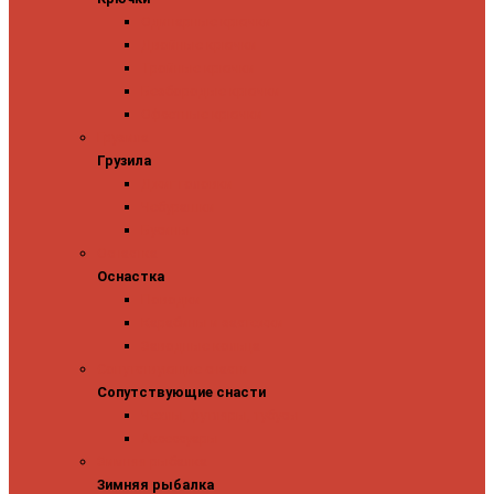
Одинарные крючки
Двойные крючки
Тройные крючки
Безбородые крючки
Офсетные крючки
Грузила
Грузила
Джиг головки
Чебурашки
Бусины
Оснастка
Оснастка
Поводки
Карабины и застежки
Заводные кольца
Сопутствующие снасти
Сопутствующие снасти
Чехлы, футляры, тубусы
Аксессуары
Зимняя рыбалка
Зимняя рыбалка