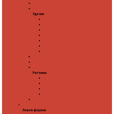
Ледобуры
Удочки
Удочки
Team Dubna
Jig It
Zetrix
На окуня
На судака
На форель
На щуку
Катушки для блеснения
Вибы
Ратлины
Ратлины
Ратлины на окуня
Ратлины на судака
Ратлины на форель
Ратлины на щуку
Леска
Ловля форели
Ловля форели