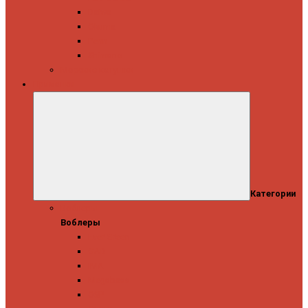
Daiwa
Okuma
Penn
Shimano
Морские катушки
Приманки
Категории
Воблеры
Воблеры
Ever Green
GAD
IMA
Megabass
OSP