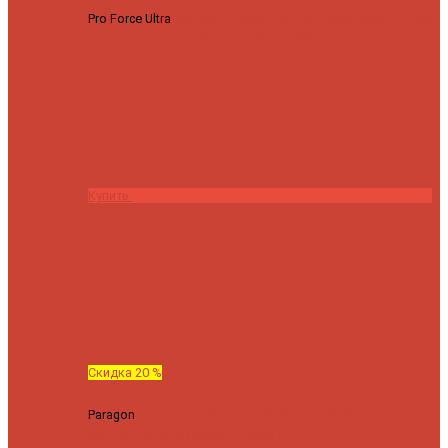
Pro Force Ultra
Спиннинг Hearty Rise Pro Force Ultra PFU-782L
тест 6-23 г длина 235 cm
23295 ₽
18636 ₽
Купить
Скидка 20 %
Paragon
Спиннинг Hearty Rise Paragon PA-802MH (Длина 244
см, тест 10-42 гр.)
24060 ₽
19248 ₽