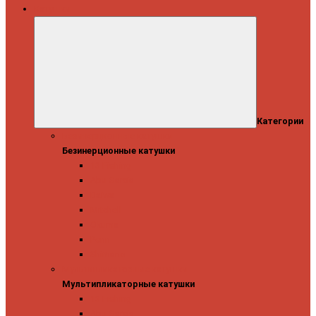
Катушки
Категории
Безинерционные катушки
Безинерционные катушки
13 Fishing
Abu Garcia
Daiwa
Mitchell
Okuma
Penn
Shimano
Мультипликаторные катушки
Мультипликаторные катушки
13 Fishing
Abu Garcia