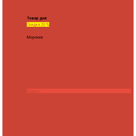
Tenryu
Xesta
Zemex
Zenaq
Zetrix
Товар дня
Скидка 20 %
Морские
Спиннинг Penn Conflict Offshore Tuna 82 XXXH
(Длина 249 см, тест 30-180 гр.)
25140 ₽
20112 ₽
Купить