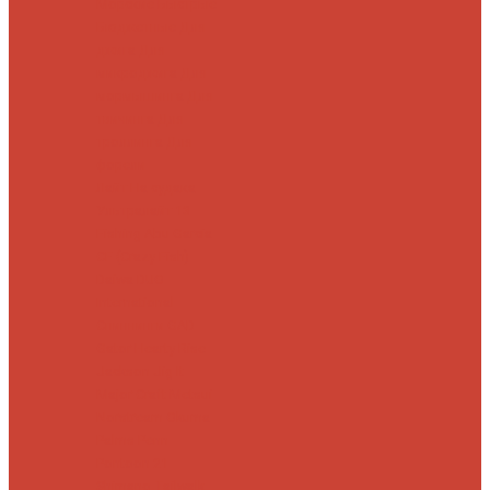
Морские
Быстрые
Бюджетные
Для
джига
Для
микроджига
Для
мормышинга
Для
твичинга
Для
троллинга
Для
форели
Лайт
На судака
Ультралайт
13
Fishing
Abu Garcia
CF (Crazy Fish)
Daiwa
DUO
International
Спиннинги GAD
Gator
Hearty Rise
Jackson
Jig It
Major Craft
Metsui
Norstream
Okuma
Palms
Penn
Pontoon 21
Shimano
Tailwalk