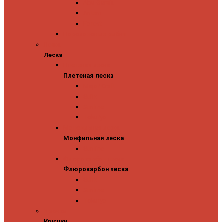
Abu Garcia
Antem
Forest
Поролоновые рыбки
Леска
Леска
Плетеная леска
Плетеная леска
Major Craft
Sufix
Sunline
Tokuryo
Монфильная леска
Монфильная леска
Sunline
Флюрокарбон леска
Флюрокарбон леска
Sufix
Sunline
Tokuryo
Крючки
Крючки