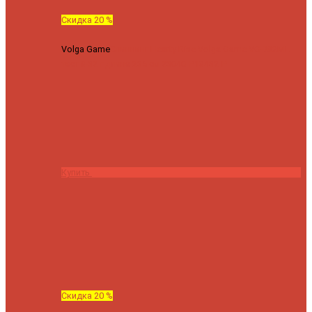
Скидка 20 %
Volga Game
Спиннинг Hearty Rise Volga Game VG-782ML
тест 8-32 г длина 235 см
23040 ₽
18432 ₽
Купить
Скидка 20 %