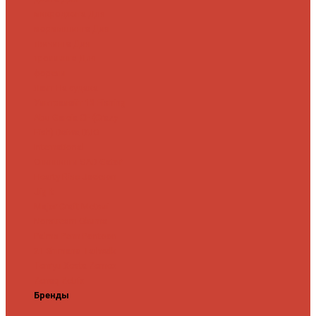
микроджига
Для
мормышинга
Для
твичинга
Для
троллинга
Для
форели
Лайт
На судака
Ультралайт
13 Fishing
Abu Garcia
CF (Crazy
Fish)
Daiwa
DUO
International
Спиннинги GAD
Gator
Hearty Rise
Jackson
Jig It
Major Craft
Metsui
Norstream
Okuma
Palms
Penn
Pontoon
21
Shimano
Tailwalk
Tenryu
Xesta
Zemex
Zenaq
Zetrix
Бренды