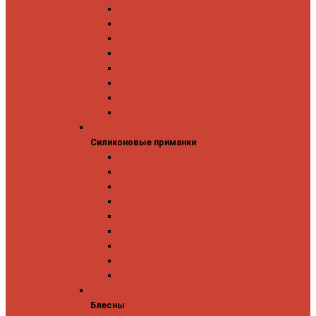
GAD
IMA
Megabass
OSP
Owner
Panacea
Pontoon 21
Zipbaits
Силиконовые приманки
Силиконовые приманки
GAD
Ever Green
Jara Baits
Jig It
Issei
Keitech
OSP
Owner
Pontoon 21
Блесны
Блесны