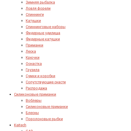
Зимняя рыбалка
Ловля форели
Спиннинги
Катушки
Спиннинговые наборы
Фидерные удилища
Фидерные катушки
Приманки
Леска
Крючки
Оснастка
Грузила
Сумки и коробки
Сопутствующие снасти
Распродажа
Силиконовые приманки
Воблеры
Силиконовые приманки
Блесны
Поролоновые рыбки
Keitech