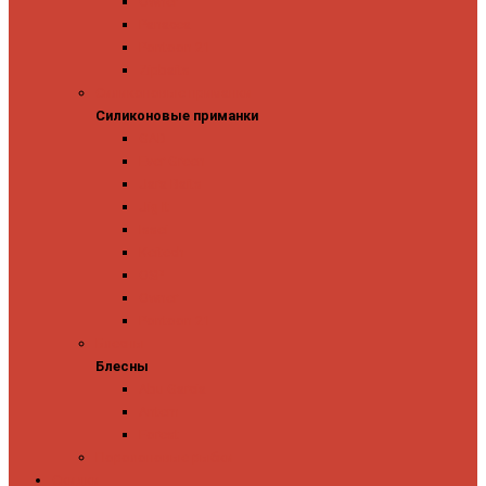
Owner
Panacea
Pontoon 21
Zipbaits
Силиконовые приманки
Силиконовые приманки
GAD
Ever Green
Jara Baits
Jig It
Issei
Keitech
OSP
Owner
Pontoon 21
Блесны
Блесны
Abu Garcia
Antem
Forest
Поролоновые рыбки
Скидки