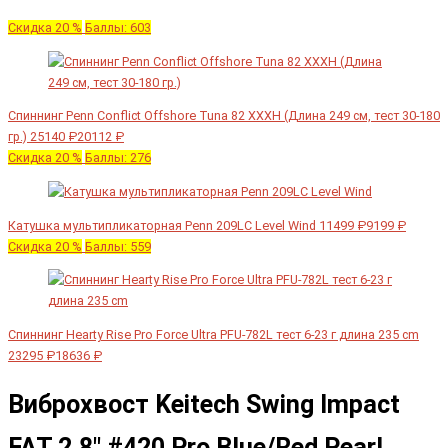
Скидка 20 %
Баллы: 603
Спиннинг Penn Conflict Offshore Tuna 82 XXXH (Длина 249 см, тест 30-180
гр.)
25140 ₽
20112 ₽
Скидка 20 %
Баллы: 276
Катушка мультипликаторная Penn 209LC Level Wind
11499 ₽
9199 ₽
Скидка 20 %
Баллы: 559
Спиннинг Hearty Rise Pro Force Ultra PFU-782L тест 6-23 г длина 235 cm
23295 ₽
18636 ₽
Виброхвост Keitech Swing Impact
FAT 2.8" #420 Pro Blue/Red Pearl