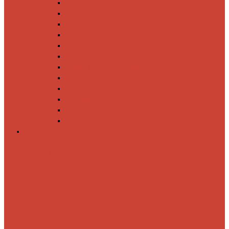
Спиннинги
Катушки
Резина
Блесны
Воблеры
Крючки
Груза, головки, застежки
Флюорокарбон
Шнуры
Коробки
Сумки
Ящики
Спиннинги
Спиннинговые
удилища
Кастинговые
удилища
Для
путешествий
Телескопические
Морские
Быстрые
Бюджетные
Для
джига
Для