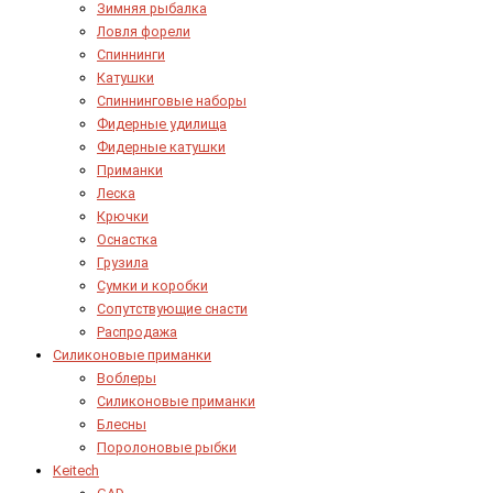
Зимняя рыбалка
Ловля форели
Спиннинги
Катушки
Спиннинговые наборы
Фидерные удилища
Фидерные катушки
Приманки
Леска
Крючки
Оснастка
Грузила
Сумки и коробки
Сопутствующие снасти
Распродажа
Силиконовые приманки
Воблеры
Силиконовые приманки
Блесны
Поролоновые рыбки
Keitech