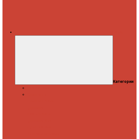
Каталог
Категории
Распродажа
Спиннинги
Спиннинговые
удилища
Кастинговые
удилища
Для
путешествий
Телескопические