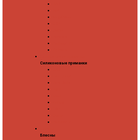
GAD
IMA
Megabass
OSP
Owner
Panacea
Pontoon 21
Zipbaits
Силиконовые приманки
Силиконовые приманки
GAD
Ever Green
Jara Baits
Jig It
Issei
Keitech
OSP
Owner
Pontoon 21
Блесны
Блесны