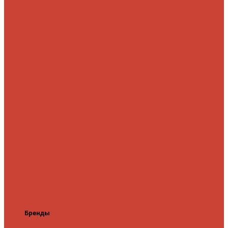
микроджига
Для
мормышинга
Для
твичинга
Для
троллинга
Для
форели
Лайт
На судака
Ультралайт
13 Fishing
Abu Garcia
CF (Crazy
Fish)
Daiwa
DUO
International
Спиннинги GAD
Gator
Hearty Rise
Jackson
Jig It
Major Craft
Metsui
Norstream
Okuma
Palms
Penn
Pontoon
21
Shimano
Tailwalk
Tenryu
Xesta
Zemex
Zenaq
Zetrix
Бренды