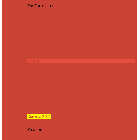
Pro Force Ultra
Спиннинг Hearty Rise Pro Force Ultra PFU-782L
тест 6-23 г длина 235 cm
23295 ₽
18636 ₽
Купить
Скидка 20 %
Paragon
Спиннинг Hearty Rise Paragon PA-802MH (Длина 244
см, тест 10-42 гр.)
24060 ₽
19248 ₽