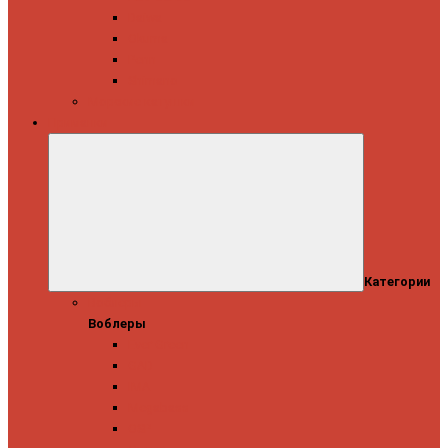
Daiwa
Okuma
Penn
Shimano
Морские катушки
Приманки
Категории
Воблеры
Воблеры
Ever Green
GAD
IMA
Megabass
OSP