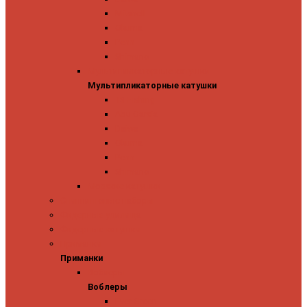
Mitchell
Okuma
Penn
Shimano
Мультипликаторные катушки
Мультипликаторные катушки
13 Fishing
Abu Garcia
Daiwa
Okuma
Penn
Shimano
Морские катушки
Спиннинговые наборы
Фидерные удилища
Фидерные катушки
Приманки
Приманки
Воблеры
Воблеры
Ever Green