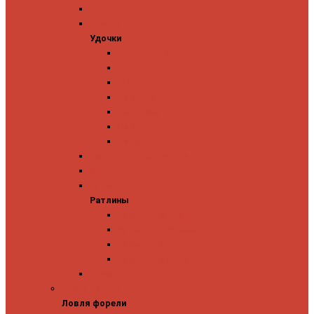
Ледобуры
Удочки
Удочки
Team Dubna
Jig It
Zetrix
На окуня
На судака
На форель
На щуку
Катушки для блеснения
Вибы
Ратлины
Ратлины
Ратлины на окуня
Ратлины на судака
Ратлины на форель
Ратлины на щуку
Леска
Ловля форели
Ловля форели