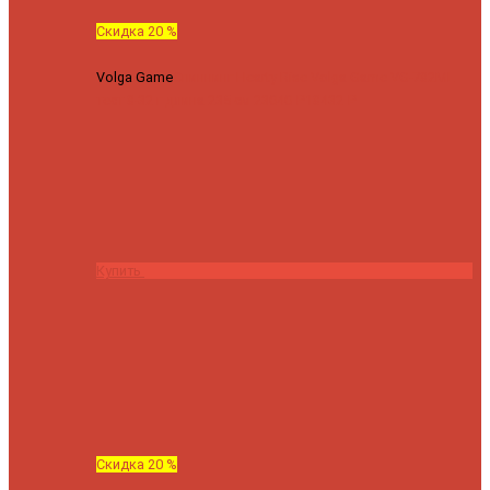
Скидка 20 %
Volga Game
Спиннинг Hearty Rise Volga Game VG-782ML
тест 8-32 г длина 235 см
23040 ₽
18432 ₽
Купить
Скидка 20 %