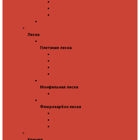
Abu Garcia
Antem
Forest
Поролоновые рыбки
Леска
Леска
Плетеная леска
Плетеная леска
Major Craft
Sufix
Sunline
Tokuryo
Монфильная леска
Монфильная леска
Sunline
Флюрокарбон леска
Флюрокарбон леска
Sufix
Sunline
Tokuryo
Крючки
Крючки