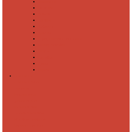
Спиннинги
Катушки
Резина
Блесны
Воблеры
Крючки
Груза, головки, застежки
Флюорокарбон
Шнуры
Коробки
Сумки
Ящики
Спиннинги
Спиннинговые
удилища
Кастинговые
удилища
Для
путешествий
Телескопические
Морские
Быстрые
Бюджетные
Для
джига
Для