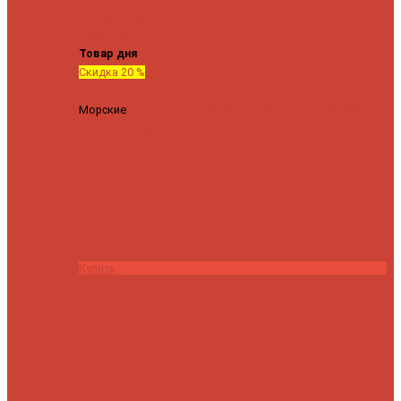
Tenryu
Xesta
Zemex
Zenaq
Zetrix
Товар дня
Скидка 20 %
Морские
Спиннинг Penn Conflict Offshore Tuna 82 XXXH
(Длина 249 см, тест 30-180 гр.)
25140 ₽
20112 ₽
Купить