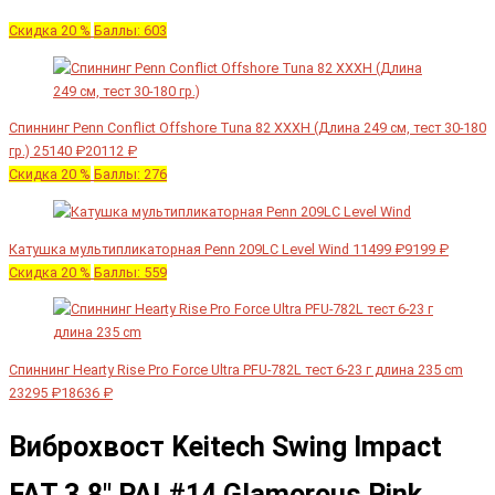
Скидка 20 %
Баллы: 603
Спиннинг Penn Conflict Offshore Tuna 82 XXXH (Длина 249 см, тест 30-180
гр.)
25140 ₽
20112 ₽
Скидка 20 %
Баллы: 276
Катушка мультипликаторная Penn 209LC Level Wind
11499 ₽
9199 ₽
Скидка 20 %
Баллы: 559
Спиннинг Hearty Rise Pro Force Ultra PFU-782L тест 6-23 г длина 235 cm
23295 ₽
18636 ₽
Виброхвост Keitech Swing Impact
FAT 3.8" PAL#14 Glamorous Pink