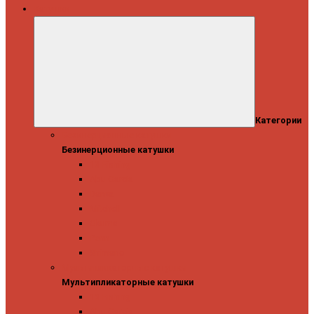
Катушки
Категории
Безинерционные катушки
Безинерционные катушки
13 Fishing
Abu Garcia
Daiwa
Mitchell
Okuma
Penn
Shimano
Мультипликаторные катушки
Мультипликаторные катушки
13 Fishing
Abu Garcia