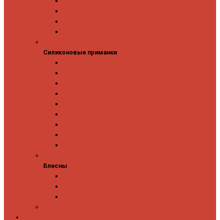
Owner
Panacea
Pontoon 21
Zipbaits
Силиконовые приманки
Силиконовые приманки
GAD
Ever Green
Jara Baits
Jig It
Issei
Keitech
OSP
Owner
Pontoon 21
Блесны
Блесны
Abu Garcia
Antem
Forest
Поролоновые рыбки
Скидки