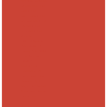
Морские
Быстрые
Бюджетные
Для
джига
Для
микроджига
Для
мормышинга
Для
твичинга
Для
троллинга
Для
форели
Лайт
На судака
Ультралайт
13
Fishing
Abu Garcia
CF (Crazy Fish)
Daiwa
DUO
International
Спиннинги GAD
Gator
Hearty Rise
Jackson
Jig It
Major Craft
Metsui
Norstream
Okuma
Palms
Penn
Pontoon 21
Shimano
Tailwalk