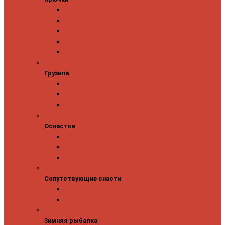
Одинарные крючки
Двойные крючки
Тройные крючки
Безбородые крючки
Офсетные крючки
Грузила
Грузила
Джиг головки
Чебурашки
Бусины
Оснастка
Оснастка
Поводки
Карабины и застежки
Заводные кольца
Сопутствующие снасти
Сопутствующие снасти
Чехлы, футляры, тубусы
Аксессуары
Зимняя рыбалка
Зимняя рыбалка