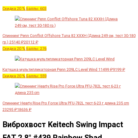
Скидка 20 %
Баллы: 603
Спиннинг Penn Conflict Offshore Tuna 82 XXXH (Длина 249 см, тест 30-180
гр.)
25140 ₽
20112 ₽
Скидка 20 %
Баллы: 276
Катушка мультипликаторная Penn 209LC Level Wind
11499 ₽
9199 ₽
Скидка 20 %
Баллы: 559
Спиннинг Hearty Rise Pro Force Ultra PFU-782L тест 6-23 г длина 235 cm
23295 ₽
18636 ₽
Виброхвост Keitech Swing Impact
FAT 2.8" #439 Rainbow Shad