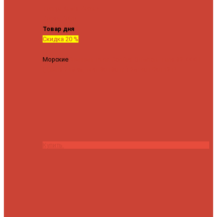
Tenryu
Xesta
Zemex
Zenaq
Zetrix
Товар дня
Скидка 20 %
Морские
Спиннинг Penn Conflict Offshore Tuna 82 XXXH
(Длина 249 см, тест 30-180 гр.)
25140 ₽
20112 ₽
Купить