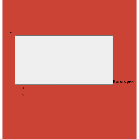
Каталог
Категории
Распродажа
Спиннинги
Спиннинговые
удилища
Кастинговые
удилища
Для
путешествий
Телескопические