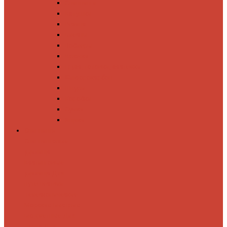
Спиннинги
Катушки
Резина
Блесны
Воблеры
Крючки
Груза, головки, застежки
Флюорокарбон
Шнуры
Коробки
Сумки
Ящики
Спиннинги
Спиннинговые
удилища
Кастинговые
удилища
Для
путешествий
Телескопические
Морские
Быстрые
Бюджетные
Для
джига
Для