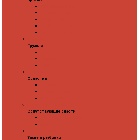
Одинарные крючки
Двойные крючки
Тройные крючки
Безбородые крючки
Офсетные крючки
Грузила
Грузила
Джиг головки
Чебурашки
Бусины
Оснастка
Оснастка
Поводки
Карабины и застежки
Заводные кольца
Сопутствующие снасти
Сопутствующие снасти
Чехлы, футляры, тубусы
Аксессуары
Зимняя рыбалка
Зимняя рыбалка