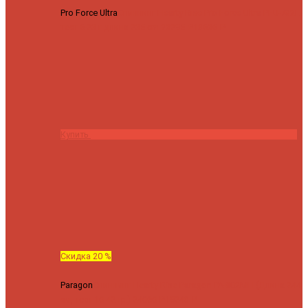
Pro Force Ultra
Спиннинг Hearty Rise Pro Force Ultra PFU-782L
тест 6-23 г длина 235 cm
23295 ₽
18636 ₽
Купить
Скидка 20 %
Paragon
Спиннинг Hearty Rise Paragon PA-802MH (Длина 244
см, тест 10-42 гр.)
24060 ₽
19248 ₽