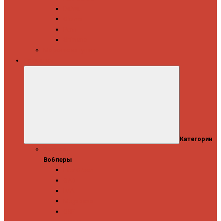
Daiwa
Okuma
Penn
Shimano
Морские катушки
Приманки
Категории
Воблеры
Воблеры
Ever Green
GAD
IMA
Megabass
OSP