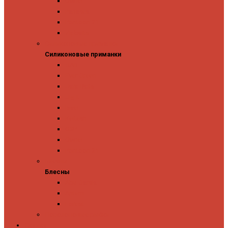
Owner
Panacea
Pontoon 21
Zipbaits
Силиконовые приманки
Силиконовые приманки
GAD
Ever Green
Jara Baits
Jig It
Issei
Keitech
OSP
Owner
Pontoon 21
Блесны
Блесны
Abu Garcia
Antem
Forest
Поролоновые рыбки
Скидки