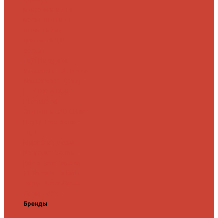
микроджига
Для
мормышинга
Для
твичинга
Для
троллинга
Для
форели
Лайт
На судака
Ультралайт
13 Fishing
Abu Garcia
CF (Crazy
Fish)
Daiwa
DUO
International
Спиннинги GAD
Gator
Hearty Rise
Jackson
Jig It
Major Craft
Metsui
Norstream
Okuma
Palms
Penn
Pontoon
21
Shimano
Tailwalk
Tenryu
Xesta
Zemex
Zenaq
Zetrix
Бренды