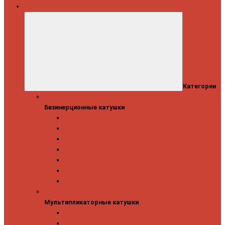
Катушки
Категории
Безинерционные катушки
Безинерционные катушки
13 Fishing
Abu Garcia
Daiwa
Mitchell
Okuma
Penn
Shimano
Мультипликаторные катушки
Мультипликаторные катушки
13 Fishing
Abu Garcia