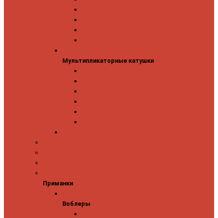
Mitchell
Okuma
Penn
Shimano
Мультипликаторные катушки
Мультипликаторные катушки
13 Fishing
Abu Garcia
Daiwa
Okuma
Penn
Shimano
Морские катушки
Спиннинговые наборы
Фидерные удилища
Фидерные катушки
Приманки
Приманки
Воблеры
Воблеры
Ever Green