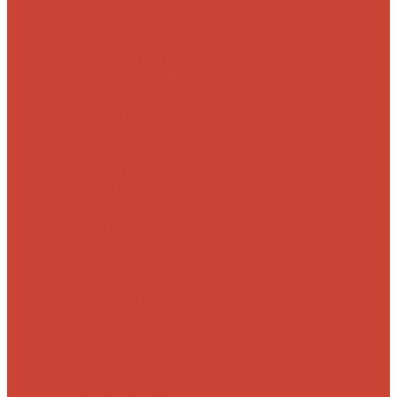
Морские
Быстрые
Бюджетные
Для
джига
Для
микроджига
Для
мормышинга
Для
твичинга
Для
троллинга
Для
форели
Лайт
На судака
Ультралайт
13
Fishing
Abu Garcia
CF (Crazy Fish)
Daiwa
DUO
International
Спиннинги GAD
Gator
Hearty Rise
Jackson
Jig It
Major Craft
Metsui
Norstream
Okuma
Palms
Penn
Pontoon 21
Shimano
Tailwalk