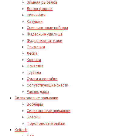
Зимняя рыбалка
Ловля форели
Спиннинги
Катушки
Спиннинговые наборы
Фидерные удилища
Фидерные катушки
Приманки
Леска
Крючки
Оснастка
Грузила
Сумки и коробки
Сопутствующие снасти
Распродажа
Силиконовые приманки
Воблеры
Силиконовые приманки
Блесны
Поролоновые рыбки
Keitech