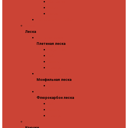
Abu Garcia
Antem
Forest
Поролоновые рыбки
Леска
Леска
Плетеная леска
Плетеная леска
Major Craft
Sufix
Sunline
Tokuryo
Монфильная леска
Монфильная леска
Sunline
Флюрокарбон леска
Флюрокарбон леска
Sufix
Sunline
Tokuryo
Крючки
Крючки