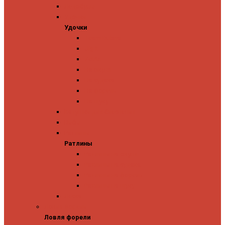
Ледобуры
Удочки
Удочки
Team Dubna
Jig It
Zetrix
На окуня
На судака
На форель
На щуку
Катушки для блеснения
Вибы
Ратлины
Ратлины
Ратлины на окуня
Ратлины на судака
Ратлины на форель
Ратлины на щуку
Леска
Ловля форели
Ловля форели