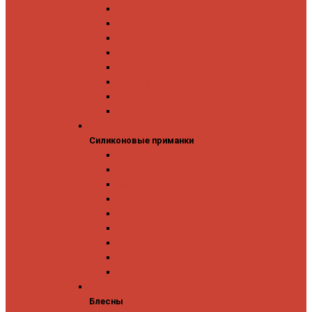
GAD
IMA
Megabass
OSP
Owner
Panacea
Pontoon 21
Zipbaits
Силиконовые приманки
Силиконовые приманки
GAD
Ever Green
Jara Baits
Jig It
Issei
Keitech
OSP
Owner
Pontoon 21
Блесны
Блесны