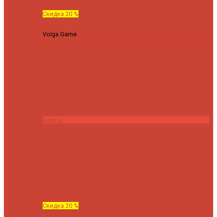
Скидка 20 %
Volga Game
Спиннинг Hearty Rise Volga Game VG-782ML
тест 8-32 г длина 235 см
23040 ₽
18432 ₽
Купить
Скидка 20 %