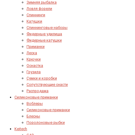
Зимняя рыбалка
Ловля форели
Спиннинги
Катушки
Спиннинговые наборы
Фидерные удилища
Фидерные катушки
Приманки
Леска
Крючки
Оснастка
Грузила
Сумки и коробки
Сопутствующие снасти
Распродажа
Силиконовые приманки
Воблеры
Силиконовые приманки
Блесны
Поролоновые рыбки
Keitech