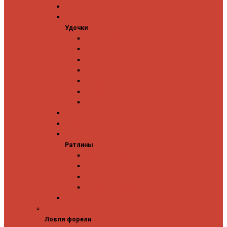
Ледобуры
Удочки
Удочки
Team Dubna
Jig It
Zetrix
На окуня
На судака
На форель
На щуку
Катушки для блеснения
Вибы
Ратлины
Ратлины
Ратлины на окуня
Ратлины на судака
Ратлины на форель
Ратлины на щуку
Леска
Ловля форели
Ловля форели