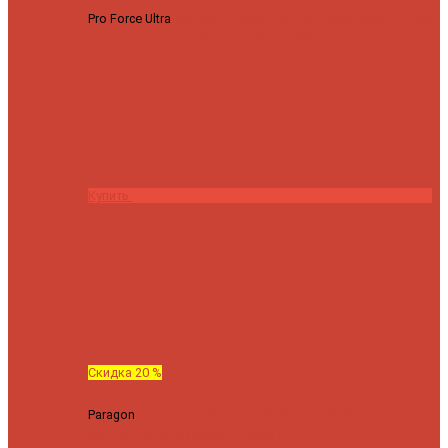
Pro Force Ultra
Спиннинг Hearty Rise Pro Force Ultra PFU-782L
тест 6-23 г длина 235 cm
23295 ₽
18636 ₽
Купить
Скидка 20 %
Paragon
Спиннинг Hearty Rise Paragon PA-802MH (Длина 244
см, тест 10-42 гр.)
24060 ₽
19248 ₽