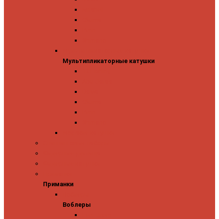
Mitchell
Okuma
Penn
Shimano
Мультипликаторные катушки
Мультипликаторные катушки
13 Fishing
Abu Garcia
Daiwa
Okuma
Penn
Shimano
Морские катушки
Спиннинговые наборы
Фидерные удилища
Фидерные катушки
Приманки
Приманки
Воблеры
Воблеры
Ever Green