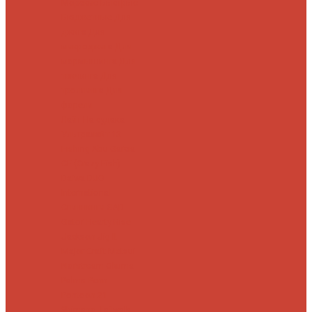
Морские
Быстрые
Бюджетные
Для
джига
Для
микроджига
Для
мормышинга
Для
твичинга
Для
троллинга
Для
форели
Лайт
На судака
Ультралайт
13
Fishing
Abu Garcia
CF (Crazy Fish)
Daiwa
DUO
International
Спиннинги GAD
Gator
Hearty Rise
Jackson
Jig It
Major Craft
Metsui
Norstream
Okuma
Palms
Penn
Pontoon 21
Shimano
Tailwalk