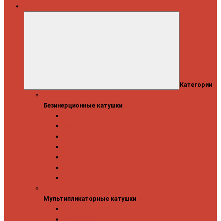
Катушки
Категории
Безинерционные катушки
Безинерционные катушки
13 Fishing
Abu Garcia
Daiwa
Mitchell
Okuma
Penn
Shimano
Мультипликаторные катушки
Мультипликаторные катушки
13 Fishing
Abu Garcia