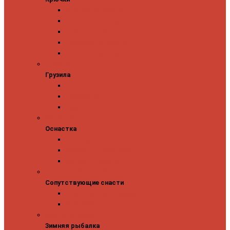
Одинарные крючки
Двойные крючки
Тройные крючки
Безбородые крючки
Офсетные крючки
Грузила
Грузила
Джиг головки
Чебурашки
Бусины
Оснастка
Оснастка
Поводки
Карабины и застежки
Заводные кольца
Сопутствующие снасти
Сопутствующие снасти
Чехлы, футляры, тубусы
Аксессуары
Зимняя рыбалка
Зимняя рыбалка