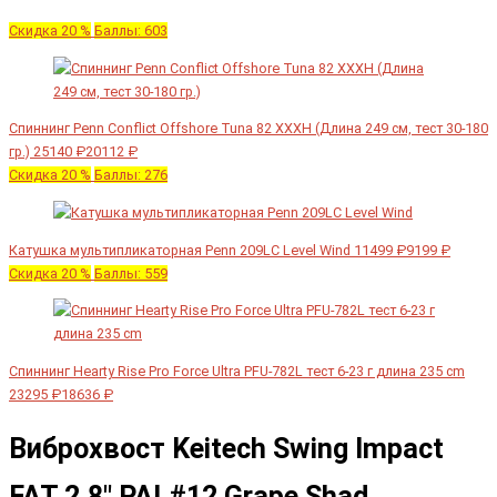
Скидка 20 %
Баллы: 603
Спиннинг Penn Conflict Offshore Tuna 82 XXXH (Длина 249 см, тест 30-180
гр.)
25140 ₽
20112 ₽
Скидка 20 %
Баллы: 276
Катушка мультипликаторная Penn 209LC Level Wind
11499 ₽
9199 ₽
Скидка 20 %
Баллы: 559
Спиннинг Hearty Rise Pro Force Ultra PFU-782L тест 6-23 г длина 235 cm
23295 ₽
18636 ₽
Виброхвост Keitech Swing Impact
FAT 2.8" PAL#12 Grape Shad