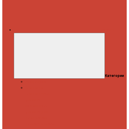
Каталог
Категории
Распродажа
Спиннинги
Спиннинговые
удилища
Кастинговые
удилища
Для
путешествий
Телескопические