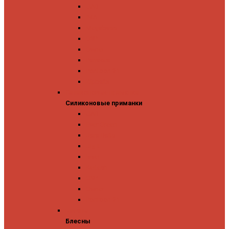
GAD
IMA
Megabass
OSP
Owner
Panacea
Pontoon 21
Zipbaits
Силиконовые приманки
Силиконовые приманки
GAD
Ever Green
Jara Baits
Jig It
Issei
Keitech
OSP
Owner
Pontoon 21
Блесны
Блесны