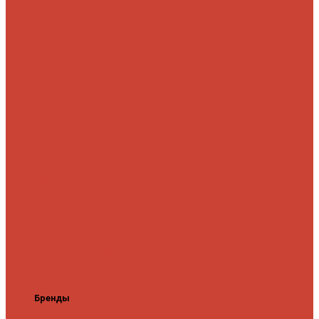
микроджига
Для
мормышинга
Для
твичинга
Для
троллинга
Для
форели
Лайт
На судака
Ультралайт
13 Fishing
Abu Garcia
CF (Crazy
Fish)
Daiwa
DUO
International
Спиннинги GAD
Gator
Hearty Rise
Jackson
Jig It
Major Craft
Metsui
Norstream
Okuma
Palms
Penn
Pontoon
21
Shimano
Tailwalk
Tenryu
Xesta
Zemex
Zenaq
Zetrix
Бренды