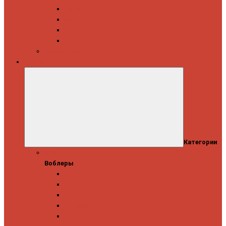
Daiwa
Okuma
Penn
Shimano
Морские катушки
Приманки
Категории
Воблеры
Воблеры
Ever Green
GAD
IMA
Megabass
OSP