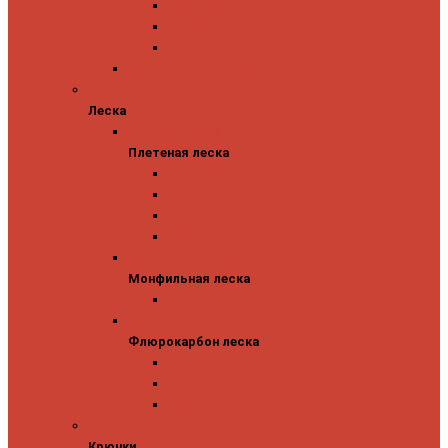
Abu Garcia
Antem
Forest
Поролоновые рыбки
Леска
Леска
Плетеная леска
Плетеная леска
Major Craft
Sufix
Sunline
Tokuryo
Монфильная леска
Монфильная леска
Sunline
Флюрокарбон леска
Флюрокарбон леска
Sufix
Sunline
Tokuryo
Крючки
Крючки