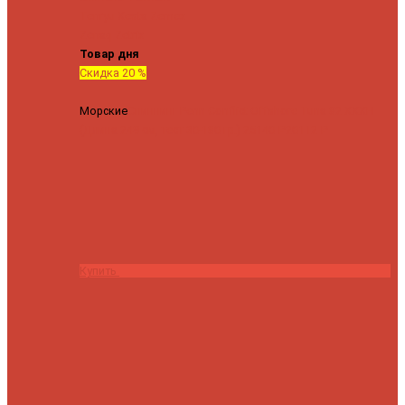
Tenryu
Xesta
Zemex
Zenaq
Zetrix
Товар дня
Скидка 20 %
Морские
Спиннинг Penn Conflict Offshore Tuna 82 XXXH
(Длина 249 см, тест 30-180 гр.)
25140 ₽
20112 ₽
Купить