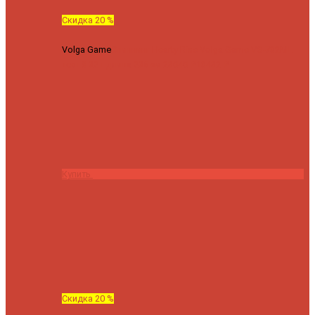
Скидка 20 %
Volga Game
Спиннинг Hearty Rise Volga Game VG-782ML
тест 8-32 г длина 235 см
23040 ₽
18432 ₽
Купить
Скидка 20 %