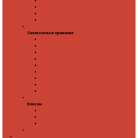
Owner
Panacea
Pontoon 21
Zipbaits
Силиконовые приманки
Силиконовые приманки
GAD
Ever Green
Jara Baits
Jig It
Issei
Keitech
OSP
Owner
Pontoon 21
Блесны
Блесны
Abu Garcia
Antem
Forest
Поролоновые рыбки
Скидки