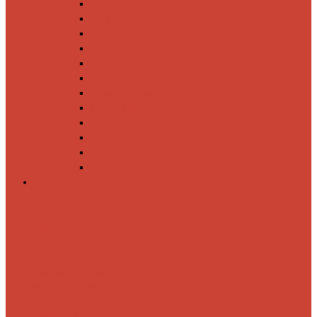
Спиннинги
Катушки
Резина
Блесны
Воблеры
Крючки
Груза, головки, застежки
Флюорокарбон
Шнуры
Коробки
Сумки
Ящики
Спиннинги
Спиннинговые
удилища
Кастинговые
удилища
Для
путешествий
Телескопические
Морские
Быстрые
Бюджетные
Для
джига
Для